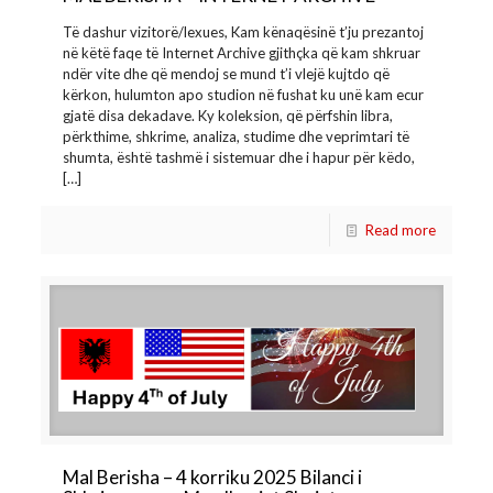
Të dashur vizitorë/lexues, Kam kënaqësinë t’ju prezantoj
në këtë faqe të Internet Archive gjithçka që kam shkruar
ndër vite dhe që mendoj se mund t’i vlejë kujtdo që
kërkon, hulumton apo studion në fushat ku unë kam ecur
gjatë disa dekadave. Ky koleksion, që përfshin libra,
përkthime, shkrime, analiza, studime dhe veprimtari të
shumta, është tashmë i sistemuar dhe i hapur për këdo,
[…]
Read more
Mal Berisha – 4 korriku 2025 Bilanci i