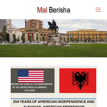
Shkrime rreth – HERMAN
BERNSTEIN Ambasador i
ShBA – ve në Mbretërinë