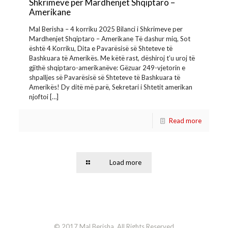
Shkrimeve per Mardhenjet Shqiptaro –
Amerikane
Mal Berisha – 4 korriku 2025 Bilanci i Shkrimeve per
Mardhenjet Shqiptaro – Amerikane Të dashur miq, Sot
është 4 Korriku, Dita e Pavarësisë së Shteteve të
Bashkuara të Amerikës. Me këtë rast, dëshiroj t’u uroj të
gjithë shqiptaro-amerikanëve: Gëzuar 249-vjetorin e
shpalljes së Pavarësisë së Shteteve të Bashkuara të
Amerikës! Dy ditë më parë, Sekretari i Shtetit amerikan
njoftoi
[…]
Read more
Load more
© 2017 Mal Berisha. All Rights Reserved