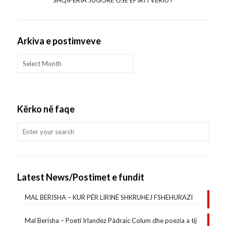
Arkiva e postimveve
Arkiva
e
postimveve
Kërko në faqe
Latest News/Postimet e fundit
MAL BERISHA – KUR PËR LIRINË SHKRUHEJ FSHEHURAZI
Mal Berisha – Poeti Irlandez Pádraic Colum dhe poezia a tij