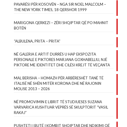
PAVARËSI PËR KOSOVËN – NGA SIR NOEL MALCOLM –
THE NEW YORK TIMES, 18 QERSHOR 1999
MARIGONA QERKEZI – ZËRI SHQIPTAR QË PO MAHNIT
BOTËN
“ALBULENA, PRITA – PRITA”
NË GALERIA E ARTIT DURRËS U HAP EKSPOZITA
PERSONALE E PIKTORES MARJANA GOXHABELLIU, NJË
PIKTORE ME IDENTITET DHE CILËSI KREJT TË VEÇANTA
MAL BERISHA – HOMAZH PËR ARBËRESHËT TANË TË
ITALISË NË SHËN MITËR KORONA DHE NË RAJONIN
MOLISE 2013 – 2026
NË PROMOVIMIN E LIBRIT TË STUDIUESES SUZANA
VARVARICA KUSHTUAR VEPRËS SË SKULPTORIT “VASIL
RAKAJ”
PUSHTETI I BUTË I KOMBIT SHQIPTAR DHE NDIKIMI QË