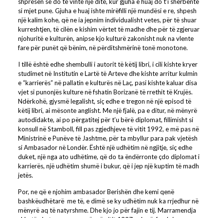
shpresën se do të vinte një ditë, kur gjuha e huaj do t’i shërbente
si mjet pune. Gjuha e huaj ishte mirëfilli një mundësi e re, shpesh
një kalim kohe, që ne ia jepnim individualisht vetes, për të shuar
kurreshtjen, të cilën e kishim vërtet të madhe dhe për të zgjeruar
njohuritë e kulturën, anipse kjo kulturë zakonisht nuk na vlente
fare për punët që bënim, në përditshmërinë tonë monotone.
I tillë është edhe shembulli i autorit të këtij libri, i cili kishte kryer
studimet në Institutin e Lartë të Arteve dhe kishte arritur kulmin
e “karrierës” në pallatin e kulturës në Laç, pasi kishte kaluar disa
vjet si punonjës kulture në fshatin Borizanë të rrethit të Krujës.
Ndërkohë, gjysmë legalisht, siç edhe e tregon në një episod të
këtij libri, ai mësonte anglisht. Me një fjalë, pa e ditur, në mënyrë
autodidakte, ai po përgatitej për t’u bërë diplomat, fillimisht si
konsull në Stamboll, fill pas zgjedhjeve të vitit 1992, e më pas në
Ministrinë e Punëve të Jashtme, për ta mbyllur para pak vjetësh
si Ambasador në Londër. Është një udhëtim në ngjitje, siç edhe
duket, një nga ato udhëtime, që do ta ëndërronte çdo diplomat i
karrierës, një udhëtim shumë i bukur, që i jep një kuptim të madh
jetës.
Por, ne që e njohim ambasador Berishën dhe kemi qenë
bashkëudhëtarë me të, e dimë se ky udhëtim nuk ka rrjedhur në
mënyrë aq të natyrshme. Dhe kjo jo për fajin e tij. Marramendja