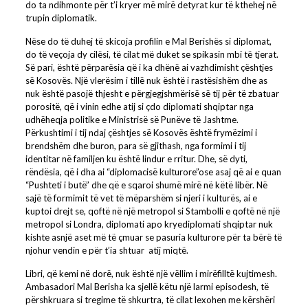
do ta ndihmonte për t’i kryer më mirë detyrat kur të kthehej në
trupin diplomatik.
Nëse do të duhej të skicoja profilin e Mal Berishës si diplomat,
do të veçoja dy cilësi, të cilat më duket se spikasin mbi të tjerat.
Së pari, është përparësia që i ka dhënë ai vazhdimisht çështjes
së Kosovës. Një vlerësim i tillë nuk është i rastësishëm dhe as
nuk është pasojë thjesht e përgjegjshmërisë së tij për të zbatuar
porositë, që i vinin edhe atij si çdo diplomati shqiptar nga
udhëheqja politike e Ministrisë së Punëve të Jashtme.
Përkushtimi i tij ndaj çështjes së Kosovës është frymëzimi i
brendshëm dhe buron, para së gjithash, nga formimi i tij
identitar në familjen ku është lindur e rritur. Dhe, së dyti,
rëndësia, që i dha ai “diplomacisë kulturore”ose asaj që ai e quan
“Pushteti i butë” dhe që e sqaroi shumë mirë në këtë libër. Në
sajë të formimit të vet të mëparshëm si njeri i kulturës, ai e
kuptoi drejt se, qoftë në një metropol si Stambolli e qoftë në një
metropol si Londra, diplomati apo kryediplomati shqiptar nuk
kishte asnjë aset më të çmuar se pasuria kulturore për ta bërë të
njohur vendin e për t’ia shtuar atij miqtë.
Libri, që kemi në dorë, nuk është një vëllim i mirëfilltë kujtimesh.
Ambasadori Mal Berisha ka sjellë këtu një larmi episodesh, të
përshkruara si tregime të shkurtra, të cilat lexohen me kërshëri