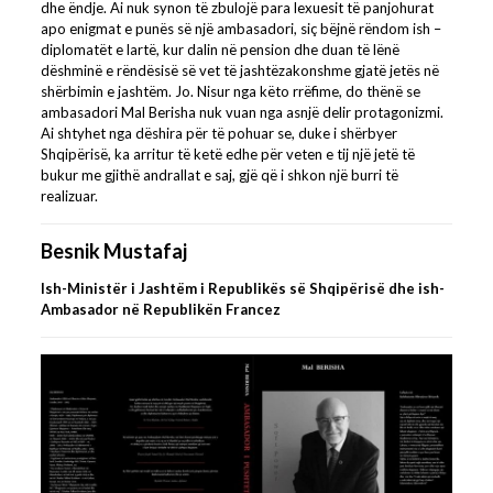
dhe ëndje. Ai nuk synon të zbulojë para lexuesit të panjohurat
apo enigmat e punës së një ambasadori, siç bëjnë rëndom ish –
diplomatët e lartë, kur dalin në pension dhe duan të lënë
dëshminë e rëndësisë së vet të jashtëzakonshme gjatë jetës në
shërbimin e jashtëm. Jo. Nisur nga këto rrëfime, do thënë se
ambasadori Mal Berisha nuk vuan nga asnjë delir protagonizmi.
Ai shtyhet nga dëshira për të pohuar se, duke i shërbyer
Shqipërisë, ka arritur të ketë edhe për veten e tij një jetë të
bukur me gjithë andrallat e saj, gjë që i shkon një burri të
realizuar.
Besnik Mustafaj
Ish-Ministër i Jashtëm i Republikës së Shqipërisë dhe ish-
Ambasador në Republikën Francez