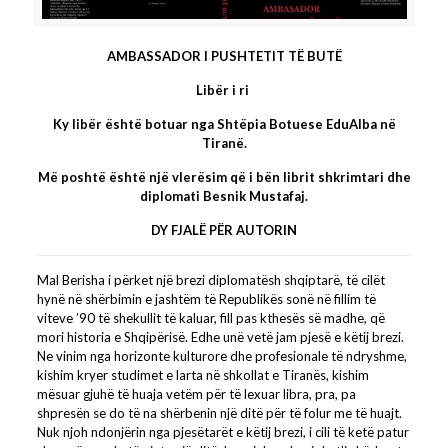
AMBASSADOR I PUSHTETIT TË BUTË
Libër i ri
Ky libër është botuar nga Shtëpia Botuese EduAlba në
Tiranë.
Më poshtë është një vlerësim që i bën librit shkrimtari dhe
diplomati Besnik Mustafaj.
DY FJALË PËR AUTORIN
Mal Berisha i përket një brezi diplomatësh shqiptarë, të cilët
hynë në shërbimin e jashtëm të Republikës sonë në fillim të
viteve ’90 të shekullit të kaluar, fill pas kthesës së madhe, që
mori historia e Shqipërisë. Edhe unë vetë jam pjesë e këtij brezi.
Ne vinim nga horizonte kulturore dhe profesionale të ndryshme,
kishim kryer studimet e larta në shkollat e Tiranës, kishim
mësuar gjuhë të huaja vetëm për të lexuar libra, pra, pa
shpresën se do të na shërbenin një ditë për të folur me të huajt.
Nuk njoh ndonjërin nga pjesëtarët e këtij brezi, i cili të ketë patur