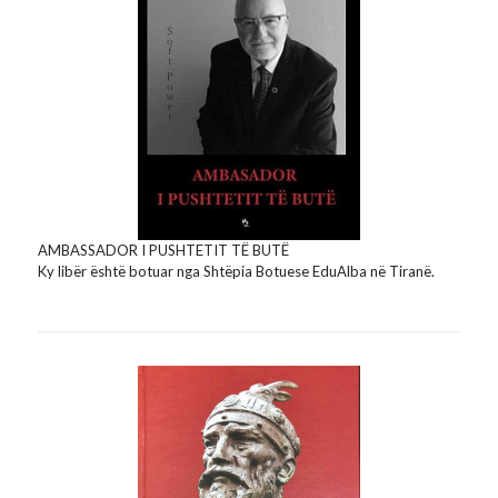
AMBASSADOR I PUSHTETIT TË BUTË
Ky libër është botuar nga Shtëpia Botuese EduAlba në Tiranë.