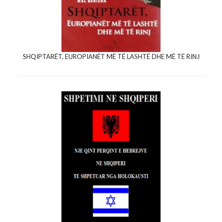
SHQIPTARËT, EUROPIANËT MË TË LASHTË DHE MË TË RINJ