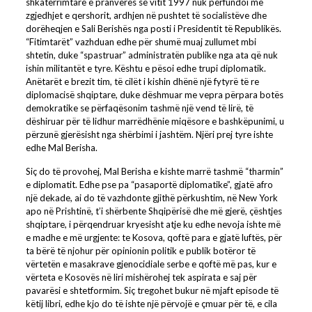
shkatërrimtare e pranverës së vitit 1997 nuk përfundoi me
zgjedhjet e qershorit, ardhjen në pushtet të socialistëve dhe
dorëheqjen e Sali Berishës nga posti i Presidentit të Republikës.
“Fitimtarët” vazhduan edhe për shumë muaj zullumet mbi
shtetin, duke “spastruar” administratën publike nga ata që nuk
ishin militantët e tyre. Kështu e pësoi edhe trupi diplomatik.
Anëtarët e brezit tim, të cilët i kishin dhënë një fytyrë të re
diplomacisë shqiptare, duke dëshmuar me vepra përpara botës
demokratike se përfaqësonim tashmë një vend të lirë, të
dëshiruar për të lidhur marrëdhënie miqësore e bashkëpunimi, u
përzunë gjerësisht nga shërbimi i jashtëm. Njëri prej tyre ishte
edhe Mal Berisha.
Siç do të provohej, Mal Berisha e kishte marrë tashmë “tharmin”
e diplomatit. Edhe pse pa “pasaportë diplomatike”, gjatë afro
një dekade, ai do të vazhdonte gjithë përkushtim, në New York
apo në Prishtinë, t’i shërbente Shqipërisë dhe më gjerë, çështjes
shqiptare, i përqendruar kryesisht atje ku edhe nevoja ishte më
e madhe e më urgjente: te Kosova, qoftë para e gjatë luftës, për
ta bërë të njohur për opinionin politik e publik botëror të
vërtetën e masakrave gjenocidiale serbe e qoftë më pas, kur e
vërteta e Kosovës në liri mishërohej tek aspirata e saj për
pavarësi e shtetformim. Siç tregohet bukur në mjaft episode të
këtij libri, edhe kjo do të ishte një përvojë e çmuar për të, e cila