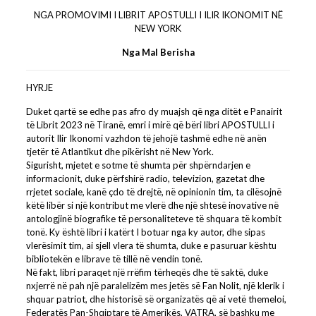
NGA PROMOVIMI I LIBRIT APOSTULLI I ILIR IKONOMIT NË
NEW YORK
Nga Mal Berisha
HYRJE
Duket qartë se edhe pas afro dy muajsh që nga ditët e Panairit
të Librit 2023 në Tiranë, emri i mirë që bëri libri APOSTULLI i
autorit Ilir Ikonomi vazhdon të jehojë tashmë edhe në anën
tjetër të Atlantikut dhe pikërisht në New York.
Sigurisht, mjetet e sotme të shumta për shpërndarjen e
informacionit, duke përfshirë radio, televizion, gazetat dhe
rrjetet sociale, kanë çdo të drejtë, në opinionin tim, ta cilësojnë
këtë libër si një kontribut me vlerë dhe një shtesë inovative në
antologjinë biografike të personaliteteve të shquara të kombit
tonë. Ky është libri i katërt I botuar nga ky autor, dhe sipas
vlerësimit tim, ai sjell vlera të shumta, duke e pasuruar kështu
bibliotekën e librave të tillë në vendin tonë.
Në fakt, libri paraqet një rrëfim tërheqës dhe të saktë, duke
nxjerrë në pah një paralelizëm mes jetës së Fan Nolit, një klerik i
shquar patriot, dhe historisë së organizatës që ai vetë themeloi,
Federatës Pan-Shqiptare të Amerikës, VATRA, së bashku me