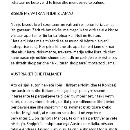
rehatuar në këtë vend të lirisë dhe mundësive të pafund.
BISEDË ME VATRANIN IDRIZ LAMAJ
Në një bisedë krejt spontane me vatranin e njohur Idriz Lamaj,
ish-gazetar i Zërit të Amerikës, më tregoi këto ditë se ai e kishte
vizituar apartamentin ku ka jetuar Fan Noli në Boston.
“Jeta e tij ishte më e thjeshtë se sa mund të bënte një njeri i
kategorisë së tij. Por pikërisht në atë apartament janë shkruar
dhe nisur letra, dokumente, traktate, madje edhe libra, të cilat
kanë pasur një ndikim shumë të madh në çështjen e ekzistencës
së shtetit shqiptar dhe në kulturën shqiptare”, thotë zoti Lamaj.
AUSTRIAKËT DHE ITALIANËT
Ato që sjell autori në këtë libër – lidhjet e Nolit (dhe të Konicës)
me austriakët dhe italianët – na japin një pasqyrë shumë
interesante të përpjekjeve të tij për t’u mbështetur tek i vetmi
shtet, ose të vetmet shtete, të cilat po e ndihmonin Shqipërinë
për pavarësinë dhe shpëtimin nga synimet grabitqare greko-
serbe. Megjithatë, ai e kupton se, ashtu si në veprën e
Servantesit, Don Kishoti i Mançës, të cilin e ka përkthyer ai vetë
në shqip, Shqipëria, e shpëtuar nga Austria dhe Italia, pësuan
fatin e Andreas. Episodi i atij djali, të cilin e shpëton Don Kishoti