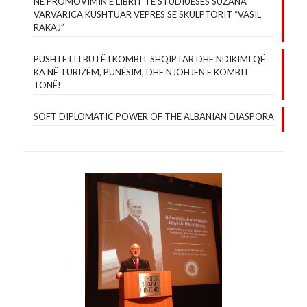
NË PROMOVIMIN E LIBRIT TË STUDIUESES SUZANA
VARVARICA KUSHTUAR VEPRËS SË SKULPTORIT “VASIL
RAKAJ”
PUSHTETI I BUTË I KOMBIT SHQIPTAR DHE NDIKIMI QË
KA NË TURIZËM, PUNËSIM, DHE NJOHJEN E KOMBIT
TONË!
SOFT DIPLOMATIC POWER OF THE ALBANIAN DIASPORA