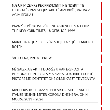
NJË URIM ZEMRE PËR PRESIDENTIN E NDERIT TË
FEDERATËS PAN-SHQIPTARE TË AMERIKËS, VATRA Z.
AGIM REXHAJ
PAVARËSI PËR KOSOVËN – NGA SIR NOEL MALCOLM –
THE NEW YORK TIMES, 18 QERSHOR 1999
MARIGONA QERKEZI – ZËRI SHQIPTAR QË PO MAHNIT
BOTËN
“ALBULENA, PRITA – PRITA”
NË GALERIA E ARTIT DURRËS U HAP EKSPOZITA
PERSONALE E PIKTORES MARJANA GOXHABELLIU, NJË
PIKTORE ME IDENTITET DHE CILËSI KREJT TË VEÇANTA
MAL BERISHA – HOMAZH PËR ARBËRESHËT TANË TË
ITALISË NË SHËN MITËR KORONA DHE NË RAJONIN
MOLISE 2013 – 2026