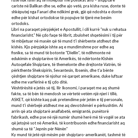
rusë nuk ishin aq të molepsur me politikat anti – shqiptare
cariste në Ballkan dhe se, edhe ajo vetë, pra kisha ruse, donte të
shkëputej nga Fanari dhe ndikimi grek, gjë që ndoshta e donte
edhe për kishat ortodokse të popujve të tjerë me besim
ortodoks.
Libri na paraqet përpjekjet e Apostullit, i cili kurrë “nuk u rehatua
financiarisht.” Në çdo faqe të librit, zbulohet shqetësimi i tij për
të mbijetuar në masën që të mund t’i shërbente atdheut dhe
kishës. Kjo përpjekje ishte aq e mundimshme por edhe aq
fisnike, sa të mund të botonte “Diellin”, të ndihmonte në
edukimin e shqiptarëve të Amerikës, të ndërtonte Kishën
Autoqefale Shqiptare, të themelonte dhe drejtonte Vatrën, të
përkthente Sheksipirin, Sevantesin, Ibsenin, dhe t’a bënte
çështjen shqiptare të njohur në qarqet amerikane, duke luftuar
edhe me varfërinë e tij çdo ditë.
Vështirësitë e jetës së tij, Ilir Ikonomi, i paraqet me aq shumë
fakte, sa të bën të mendosh se vërtetë vetëm një njeri i tillë,
ASKET, që kishte kaq pak pretendime për jetën e tij personale,
mund t’i shërbejë atdheut me aq devotshmëri e përkushtim. Ai
arrin që ata shqiptarë analfabetë, emigrantë, punëtorë
fabrikash, edhe pse në një numër shumë herë më të vogël se ata
që jetojnë sot në Amerikë, të kontribuonin edhe financiarisht aq
shumë sa të “Jepnin për Nënën”
Ky mund të jetë një mësim për shqiptaro-amerikanët, tashmë të