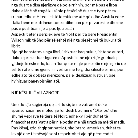
nga duart e disa njerëzve që po e rrihnin, por më pas e liron
duke e lënë në rrugë ku ai bie përsëri në duart e tyre për ta
rrahur edhe më keq, është identik me atë që edhe Austria edhe
Italia bënë me atdheun tonë: ndihmuan për pavarësinë dhe më
pas e pushtuan njëra pas tjetrës…!?
Aspekti tjetër i përpjekjeve të Nolit për t’a bërë Presidentin
Wilson mik të Shqipërisë është një nga pjesët më të bukura të
librit.
Ajo që konstatova nga libri, i shkruar kaq bukur, ishte se autori,
duke e prezantuar figurën e Apostullit në një rritje graduale,
gjithnjë kreshendo, ka arritur që të ruajë portretin e një njeriu që
është i afërt me gjeniun, i veshur me të gjitha cilësitë e mira, por
edhe ato të dobëta njerëzore, pa e idealizuar, lustruar, ose
hyjnizuar panevojshëm atë.
NJË KËSHILLË VLLAZNORE
Unë do t’ju sugjeroja që, ashtu siç bënë vatranët duke
sponsorizuar me mbledhje fondesh botimin e “Otellos” dhe
shumë veprave të tjera të Nolit, edhe ky libër duhet të
financohet nga Vatra për një botim me një tirazh sa më të madh.
Pas kësaj, çdo shqiptar patriot, shqiptaro-amerikan, duhet ta
lexojë dhe të mësojë se si respektohet ajo që përmendet