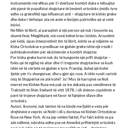
instrumentin më efikas për t’i shërbyer kombit duke e tëhuajtur
atë pjesë të popullsisë shqiptare të besimit ortodoks (midis tyre
edhe ca grekofilë) nga influencat anti – shqiptare të kishës greke
dhe duke i tërhequr ata në anën e lëvizjes patriotike që ai vetë
inicioi.
Në fillim të librit, ai paraqitet si një person që nuk i besonte aq
shumë fesë. Megjithatë, më vonë bëhet kreu i kishës. Arsyetimi
për këtë, sipas interpretimit tim të librit, është se ai ndjente se
Kisha Ortodokse e predikuar në gjuhën greke ishte një rrezik i
jashtëzakonshëm për ekzistencën e kombit shqiptar.
Por kisha greke kurrë nuk do të kungonte një prift shqiptar –
folës që të ngjitej në altar dhe t’i tregonte shqiptarëve se kush
ishin në të vërtetë në gjuhën e tyre. Prandaj, duhej një kishë
tjetër për t’u shunguruar, dhe u gjet ajo ruse. A ishin rusët caristë
miq të Shqipërisë në atë kohë? Jo! Mos të harrojmë se Noli
merret me Kishën Ruse më pak se tre dekada pas vendimeve të
Traktatit të Shën Stefanit të vitit 1878, i cili shënon copëtimin e
parë të trojeve shqiptare në favor të fqinjëve sllave dhe
ortodoks.
Autori, Ikonomi, nuk tenton të na bindë me fjalët e veta për
drejtësinë e veprës së Nolit i cili u dorëzua në Kishën Ortodokse
Ruse në New York. Ai na jep vetëm faktet. Por fakt është se pa
atë ndihmë, ndoshta edhe pse në Amerikë priftërinjtë ortodoks