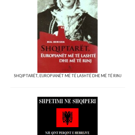
SHQIPTARËT, EUROPIANËT MË TË LASHTË DHE MË TË RINJ