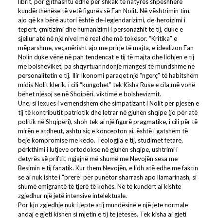
librit, por gjithashtu edhe për shkak të natyrës shpeshherë
kundërthënëse të vetë figurës së Fan Nolit. Në vështrimin tim,
ajo që ka bërë autori është de-legjendarizimi, de-heroizimi i
tepërt, çmitizimi dhe humanizimi i personazhit të tij, duke e
sjellur atë në një nivel më real dhe më tokësor. “Kritika” e
mëparshme, veçanërisht ajo me prirje të majta, e idealizon Fan
Nolin duke vënë në pah tendencat e tij të majta dhe lidhjen e tij
me bolshevikët, pa shqyrtuar ndonjë mangësi të mundshme në
personalitetin e tij. Ilir Ikonomi paraqet një “ngerç” të habitshëm
midis Nolit klerik, i cili “kungohet” tek Kisha Ruse e cila më vonë
bëhet njësoj se në Shqipëri, viktimë e bolshevizmit.
Unë, si lexues i vëmendshëm dhe simpatizant i Nolit për pjesën e
tij të kontributit patriotik dhe letrar në gjuhën shqipe (jo për atë
politik në Shqipëri), shoh tek ai një figurë pragmatike, i cili për të
mirën e atdheut, ashtu siç e koncepton ai, është i gatshëm të
bëjë kompromise me këdo. Teologjia e tij, studimet fetare,
përkthimi i lutjeve ortodokse në gjuhën shqipe, ushtrimi i
detyrës së priftit, ngjajnë më shumë me Nevojën sesa me
Besimin e tij fanatik. Kur them Nevojën, e lidh atë edhe me faktin
se ai nuk ishte i “prerë” për punëtor sharrash apo llamarinash, si
shumë emigrantë të tjerë të kohës. Në të kundërt ai kishte
zgjedhur një jetë intensive intelektuale.
Por kjo zgjedhje nuk i jepte atij mundësinë e një jete normale
andaj e gjeti kishën si mjetin e tij të jetesës. Tek kisha ai gjeti