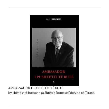
AMBASSADOR I PUSHTETIT TË BUTË
Ky libër është botuar nga Shtëpia Botuese EduAlba në Tiranë.