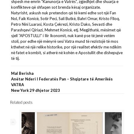
shpesh me emrin “Kanunorja e Vatrës”, zgjedhjet dhe shuarja e
konflikteve që shfaqen sot brenda kësaj organizate.
Natyrisht, askush nuk pretendon që të kemi edhe sot një Fan
Nol, Faik Konicë, Sotir Peci, Sali Butkë, Bahri Omar, Kristo Flloq,
Petro Nini Luarasi, Kosta Çekrezi, Kristo Dako, Sevasti dhe
Parashqevi Qiriazi, Mehmet Konicë, etj. Megjithatë, mësimet që
sjell “APOSTULLI” i Ilir Ikonomit, nuk kanë pse të jenë vetëm
stoli, por edhe një mënyrë sesi Vatra mund të rezistojë të mos
kthehet në një relike historike, por një realitet efektiv me ndikim
në fatet e kombit, si atherë në kohën e Apostullit dhe dishepujve
të tij.
Mal Berisha
Anëtar Nderi I Federatës Pan – Shqiptare të Amerikës
VATRA
New York 29 dhjetor 2023
Related posts
--