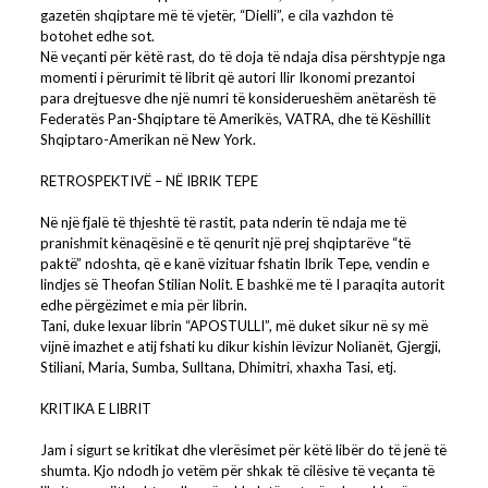
gazetën shqiptare më të vjetër, “Dielli”, e cila vazhdon të
botohet edhe sot.
Në veçanti për këtë rast, do të doja të ndaja disa përshtypje nga
momenti i përurimit të librit që autori Ilir Ikonomi prezantoi
para drejtuesve dhe një numri të konsiderueshëm anëtarësh të
Federatës Pan-Shqiptare të Amerikës, VATRA, dhe të Këshillit
Shqiptaro-Amerikan në New York.
RETROSPEKTIVË – NË IBRIK TEPE
Në një fjalë të thjeshtë të rastit, pata nderin të ndaja me të
pranishmit kënaqësinë e të qenurit një prej shqiptarëve “të
paktë” ndoshta, që e kanë vizituar fshatin Ibrik Tepe, vendin e
lindjes së Theofan Stilian Nolit. E bashkë me të I paraqita autorit
edhe përgëzimet e mia për librin.
Tani, duke lexuar librin “APOSTULLI”, më duket sikur në sy më
vijnë imazhet e atij fshati ku dikur kishin lëvizur Nolianët, Gjergji,
Stiliani, Maria, Sumba, Sulltana, Dhimitri, xhaxha Tasi, etj.
KRITIKA E LIBRIT
Jam i sigurt se kritikat dhe vlerësimet për këtë libër do të jenë të
shumta. Kjo ndodh jo vetëm për shkak të cilësive të veçanta të