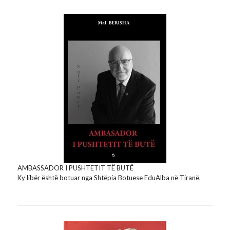
AMBASSADOR I PUSHTETIT TË BUTË
Ky libër është botuar nga Shtëpia Botuese EduAlba në Tiranë.