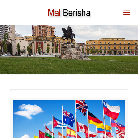
DIPLOMACIA NË
RRJEDHËN E ZHVILLIMEV
EURO – ATLANTIKE