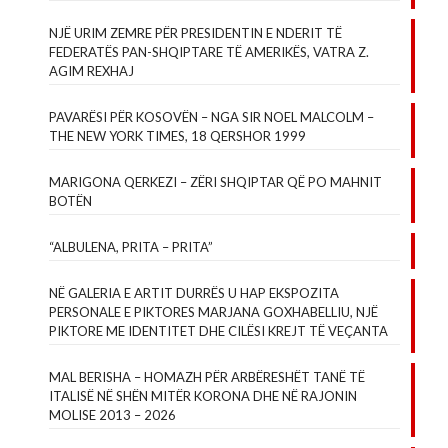
NJË URIM ZEMRE PËR PRESIDENTIN E NDERIT TË
FEDERATËS PAN-SHQIPTARE TË AMERIKËS, VATRA Z.
AGIM REXHAJ
PAVARËSI PËR KOSOVËN – NGA SIR NOEL MALCOLM –
THE NEW YORK TIMES, 18 QERSHOR 1999
MARIGONA QERKEZI – ZËRI SHQIPTAR QË PO MAHNIT
BOTËN
“ALBULENA, PRITA – PRITA”
NË GALERIA E ARTIT DURRËS U HAP EKSPOZITA
PERSONALE E PIKTORES MARJANA GOXHABELLIU, NJË
PIKTORE ME IDENTITET DHE CILËSI KREJT TË VEÇANTA
MAL BERISHA – HOMAZH PËR ARBËRESHËT TANË TË
ITALISË NË SHËN MITËR KORONA DHE NË RAJONIN
MOLISE 2013 – 2026