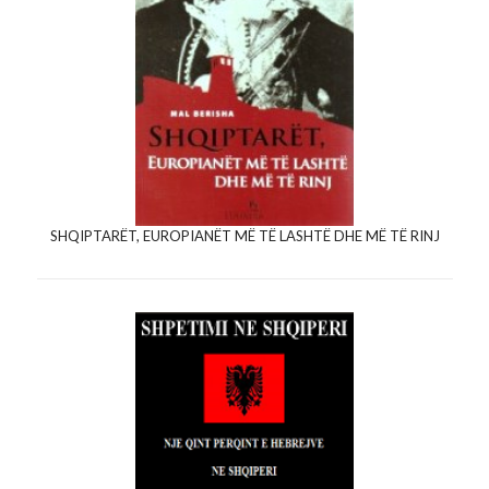
SHQIPTARËT, EUROPIANËT MË TË LASHTË DHE MË TË RINJ