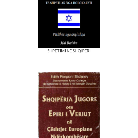
SHPËTIMI NË SHQIPËRI