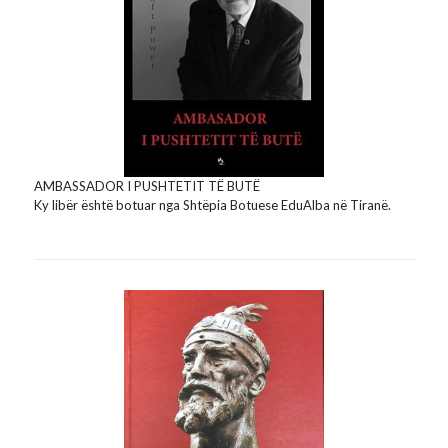
AMBASSADOR I PUSHTETIT TË BUTË
Ky libër është botuar nga Shtëpia Botuese EduAlba në Tiranë.