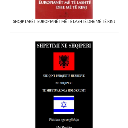
SHQIPTARËT, EUROPIANËT MË TË LASHTË DHE MË TË RINJ