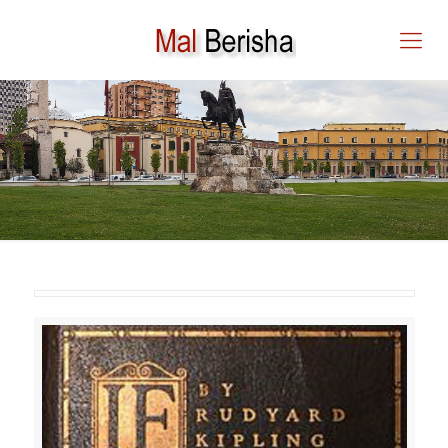
IF (Nëqoftëse) nga
RUDYARD KIPLING
PËRKTHYER NGA MAL