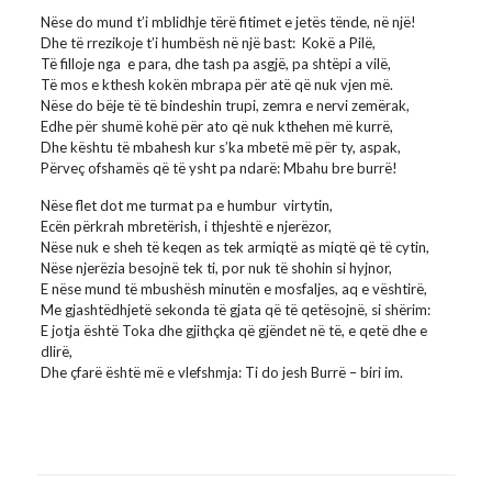
Nëse do mund t’i mblidhje tërë fitimet e jetës tënde, në një!
Dhe të rrezikoje t’i humbësh në një bast: Kokë a Pilë,
Të filloje nga e para, dhe tash pa asgjë, pa shtëpi a vilë,
Të mos e kthesh kokën mbrapa për atë që nuk vjen më.
Nëse do bëje të të bindeshin trupi, zemra e nervi zemërak,
Edhe për shumë kohë për ato që nuk kthehen më kurrë,
Dhe kështu të mbahesh kur s’ka mbetë më për ty, aspak,
Përveç ofshamës që të ysht pa ndarë: Mbahu bre burrë!
Nëse flet dot me turmat pa e humbur virtytin,
Ecën përkrah mbretërish, i thjeshtë e njerëzor,
Nëse nuk e sheh të keqen as tek armiqtë as miqtë që të cytin,
Nëse njerëzia besojnë tek ti, por nuk të shohin si hyjnor,
E nëse mund të mbushësh minutën e mosfaljes, aq e vështirë,
Me gjashtëdhjetë sekonda të gjata që të qetësojnë, si shërim:
E jotja është Toka dhe gjithçka që gjëndet në të, e qetë dhe e
dlirë,
Dhe çfarë është më e vlefshmja: Ti do jesh Burrë – biri im.