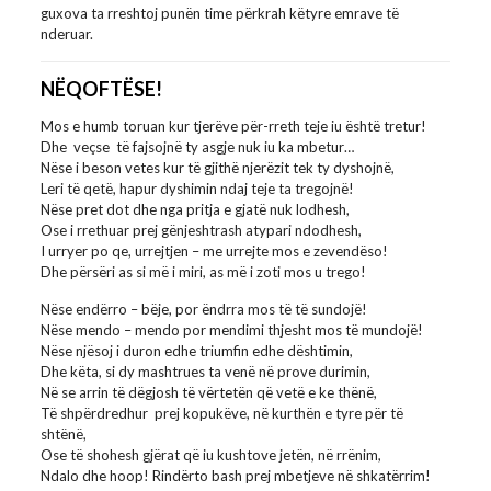
guxova ta rreshtoj punën time përkrah këtyre emrave të
nderuar.
NËQOFTËSE!
Mos e humb toruan kur tjerëve për-rreth teje iu është tretur!
Dhe veçse të fajsojnë ty asgje nuk iu ka mbetur…
Nëse i beson vetes kur të gjithë njerëzit tek ty dyshojnë,
Leri të qetë, hapur dyshimin ndaj teje ta tregojnë!
Nëse pret dot dhe nga pritja e gjatë nuk lodhesh,
Ose i rrethuar prej gënjeshtrash atypari ndodhesh,
I urryer po qe, urrejtjen – me urrejte mos e zevendëso!
Dhe përsëri as si më i miri, as më i zoti mos u trego!
Nëse endërro – bëje, por ëndrra mos të të sundojë!
Nëse mendo – mendo por mendimi thjesht mos të mundojë!
Nëse njësoj i duron edhe triumfin edhe dështimin,
Dhe këta, si dy mashtrues ta venë në prove durimin,
Në se arrin të dëgjosh të vërtetën që vetë e ke thënë,
Të shpërdredhur prej kopukëve, në kurthën e tyre për të
shtënë,
Ose të shohesh gjërat që iu kushtove jetën, në rrënim,
Ndalo dhe hoop! Rindërto bash prej mbetjeve në shkatërrim!