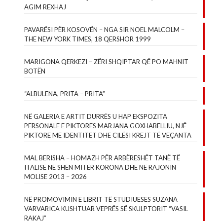
AGIM REXHAJ
PAVARËSI PËR KOSOVËN – NGA SIR NOEL MALCOLM –
THE NEW YORK TIMES, 18 QERSHOR 1999
MARIGONA QERKEZI – ZËRI SHQIPTAR QË PO MAHNIT
BOTËN
“ALBULENA, PRITA – PRITA”
NË GALERIA E ARTIT DURRËS U HAP EKSPOZITA
PERSONALE E PIKTORES MARJANA GOXHABELLIU, NJË
PIKTORE ME IDENTITET DHE CILËSI KREJT TË VEÇANTA
MAL BERISHA – HOMAZH PËR ARBËRESHËT TANË TË
ITALISË NË SHËN MITËR KORONA DHE NË RAJONIN
MOLISE 2013 – 2026
NË PROMOVIMIN E LIBRIT TË STUDIUESES SUZANA
VARVARICA KUSHTUAR VEPRËS SË SKULPTORIT “VASIL
RAKAJ”