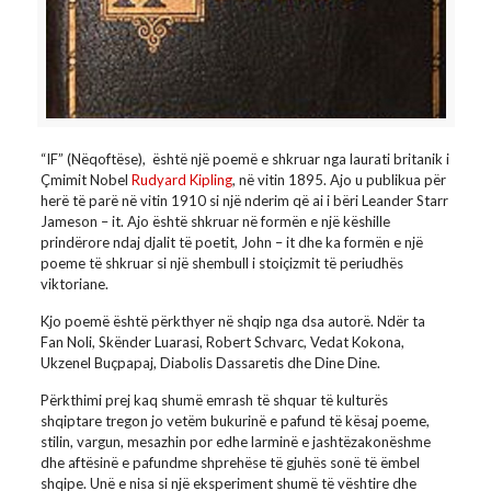
BERISHA PRISHTINË 2017
“IF” (Nëqoftëse), është një poemë e shkruar nga laurati britanik i
Çmimit Nobel
Rudyard Kipling
, në vitin 1895. Ajo u publikua për
herë të parë në vitin 1910 si një nderim që ai i bëri Leander Starr
Jameson – it. Ajo është shkruar në formën e një këshille
prindërore ndaj djalit të poetit, John – it dhe ka formën e një
poeme të shkruar si një shembull i stoiçizmit të periudhës
viktoriane.
Kjo poemë është përkthyer në shqip nga dsa autorë. Ndër ta
Fan Noli, Skënder Luarasi, Robert Schvarc, Vedat Kokona,
Ukzenel Buçpapaj, Diabolis Dassaretis dhe Dine Dine.
Përkthimi prej kaq shumë emrash të shquar të kulturës
shqiptare tregon jo vetëm bukurinë e pafund të kësaj poeme,
stilin, vargun, mesazhin por edhe larminë e jashtëzakonëshme
dhe aftësinë e pafundme shprehëse të gjuhës sonë të ëmbel
shqipe. Unë e nisa si një eksperiment shumë të vështire dhe