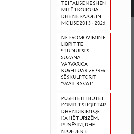
TË ITALISË NË SHËN
MITËR KORONA
DHE NË RAJONIN
MOLISE 2013 – 2026
NË PROMOVIMIN E
LIBRIT TË
STUDIUESES
SUZANA
VARVARICA
KUSHTUAR VEPRËS
SË SKULPTORIT
“VASIL RAKAJ”
PUSHTETI I BUTË I
KOMBIT SHQIPTAR
DHE NDIKIMI QË
KA NË TURIZËM,
PUNËSIM, DHE
NJOHJEN E