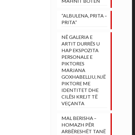
MAHNIT BOTËN
“ALBULENA, PRITA –
PRITA”
NË GALERIA E
ARTIT DURRËS U
HAP EKSPOZITA
PERSONALE E
PIKTORES
MARJANA
GOXHABELLIU, NJË
PIKTORE ME
IDENTITET DHE
CILËSI KREJT TË
VEÇANTA
MAL BERISHA –
HOMAZH PËR
ARBËRESHËT TANË