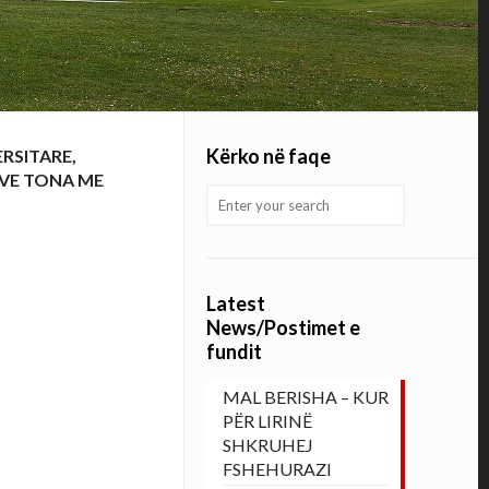
Kërko në faqe
RSITARE,
EVE TONA ME
Latest
News/Postimet e
fundit
MAL BERISHA – KUR
PËR LIRINË
SHKRUHEJ
FSHEHURAZI