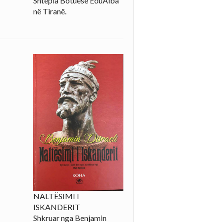
Shtëpia Botuese EduAlba
në Tiranë.
NALTËSIMI I
ISKANDERIT
Shkruar nga Benjamin