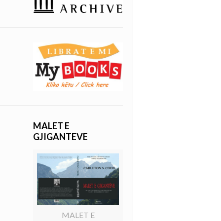
MALET E
GJIGANTEVE
MALET E