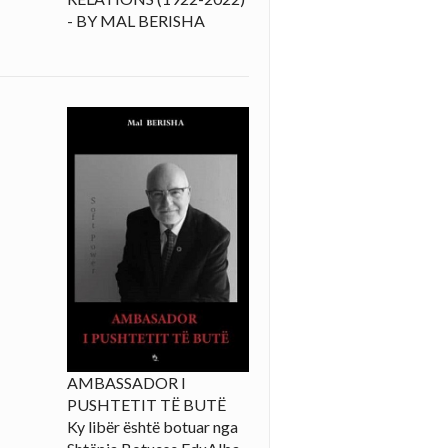
- BY MAL BERISHA
AMBASSADOR I
PUSHTETIT TË BUTË
Ky libër është botuar nga