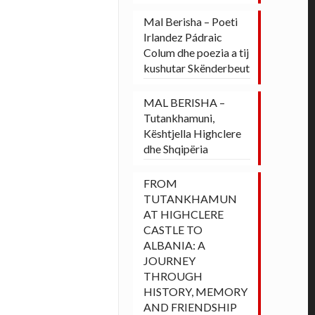
Mal Berisha – Poeti
Irlandez Pádraic
Colum dhe poezia a tij
kushutar Skënderbeut
MAL BERISHA –
Tutankhamuni,
Kështjella Highclere
dhe Shqipëria
FROM
TUTANKHAMUN
AT HIGHCLERE
CASTLE TO
ALBANIA: A
JOURNEY
THROUGH
HISTORY, MEMORY
AND FRIENDSHIP