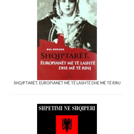
SHQIPTARËT, EUROPIANËT MË TË LASHTË DHE MË TË RINJ