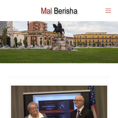
Mal Berisha: ANGLO –
AMERIKANËT PËR NE
SHQIPTARËT