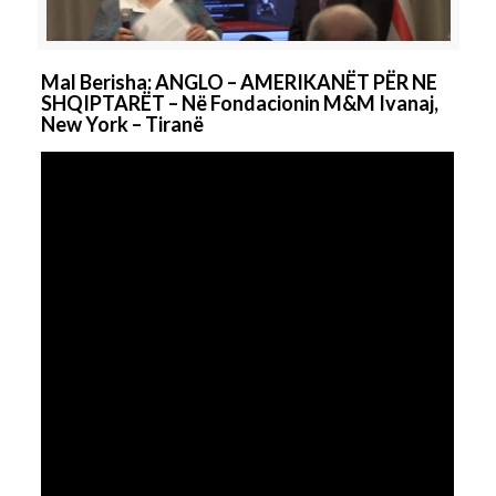
Mal Berisha: ANGLO – AMERIKANËT PËR NE
SHQIPTARËT – Në Fondacionin M&M Ivanaj,
New York – Tiranë