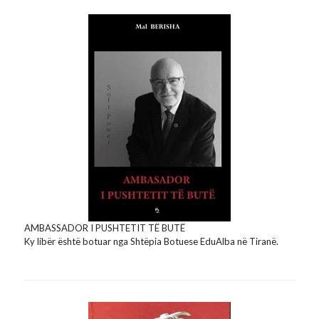
AMBASSADOR I PUSHTETIT TË BUTË
Ky libër është botuar nga Shtëpia Botuese EduAlba në Tiranë.