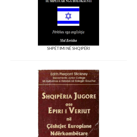
SHPËTIMI NË SHQIPËRI