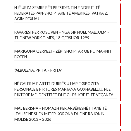
NJË URIM ZEMRE PËR PRESIDENTIN E NDERIT TË
FEDERATËS PAN-SHQIPTARE TË AMERIKËS, VATRA Z.
AGIM REXHAJ
PAVARËSI PËR KOSOVËN – NGA SIR NOEL MALCOLM –
THE NEW YORK TIMES, 18 QERSHOR 1999
MARIGONA QERKEZI – ZËRI SHQIPTAR QË PO MAHNIT
BOTËN
“ALBULENA, PRITA – PRITA”
NË GALERIA E ARTIT DURRËS U HAP EKSPOZITA
PERSONALE E PIKTORES MARJANA GOXHABELLIU, NJË
PIKTORE ME IDENTITET DHE CILËSI KREJT TË VEÇANTA
MAL BERISHA – HOMAZH PËR ARBËRESHËT TANË TË
ITALISË NË SHËN MITËR KORONA DHE NË RAJONIN
MOLISE 2013 – 2026