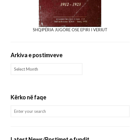
SHQIPËRIA JUGORE OSE EPIRI I VERIUT
Arkiva e postimveve
Arkiva
e
postimveve
Kërko në faqe
Latest News/Postimet e fundit