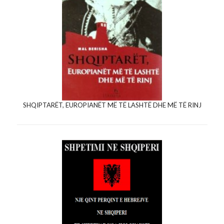
SHQIPTARËT, EUROPIANËT MË TË LASHTË DHE MË TË RINJ