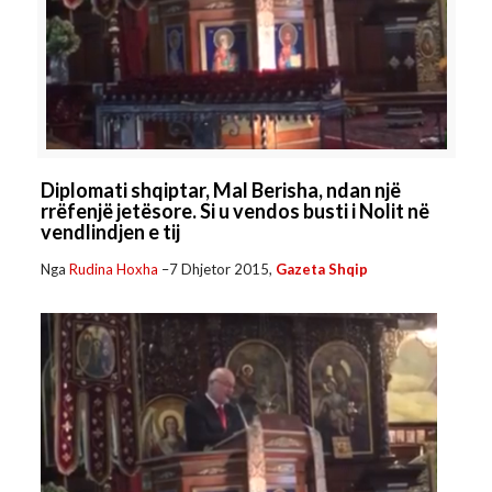
Diplomati shqiptar, Mal Berisha, ndan një
rrëfenjë jetësore. Si u vendos busti i Nolit në
vendlindjen e tij
Nga
Rudina Hoxha
–
7 Dhjetor 2015,
Gazeta Shqip