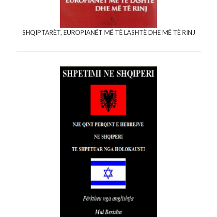
SHQIPTARËT, EUROPIANËT MË TË LASHTË DHE MË TË RINJ