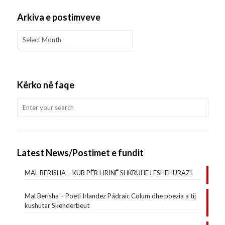
Arkiva e postimveve
Arkiva
e
postimveve
Kërko në faqe
Latest News/Postimet e fundit
MAL BERISHA – KUR PËR LIRINË SHKRUHEJ FSHEHURAZI
Mal Berisha – Poeti Irlandez Pádraic Colum dhe poezia a tij
kushutar Skënderbeut