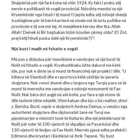
Shqipërisë për një farë kohe në vitin 1924. Ky fakt i preku atij
nervin e politikanit të vogël provincial. Ndoshta mendoi se një
Kryeministër nga fshati i tij mund t’i jepte edhe atij ndonjë shenjë
trashëgimie për të bërë karrierë në nivele më të larta politike në
provincën e tij ose më tej. Ai menjëherë kërceu dhe tha: Allah
Allah! Demek ki Bir başbakan bizim köyden çıkmış oldu? (O Zot,
prej këtij fshati paska dalë një Kryeministër?)”!
Një bust i madh në fshatin e vogël
Më pas u diskutua për mundësinë e vendosjes së një busti të
Nolit në fshatin e vogël. Kryebashkiaku ishte dakord me këtë
ide, por nuk e dinte se si mund të financohej një projekt i tillë. “U
ktheva në Stamboll dhe e raportova këtë çështje te qeveria
shqiptare. Nuk vonoi shumë dhe u largova nga Turqia para se të
mund të merresha me vendosjen e ndonjë monumenti të Fan
Nolit. Nuk bëra dot asgjë në atë kohë, por fara e një nisme të
tillë tashmë ishte mbjellë. Vitet kaluan dhe kjo u bë realitet, shtoi
z. Berisha. Busti, vepër e skulptorit Andrea Demçe, u vendos nga
autoritetet shqiptare dhe diplomatët tanë në Turqi me
pjesëmarrjen e ministrit tonë të Kulturës dhe një jetëshkruesi të
Nolit për nder të 100-vjetorit të shpalljes së Pavarësisë dhe
130-vjetorit të lindjes së Fan Nolit. Merrnin pjesë edhe prefekti i
Edirnesë dhe kryetari i Bashkisë së Ibrik Tepesë. “Ky bust