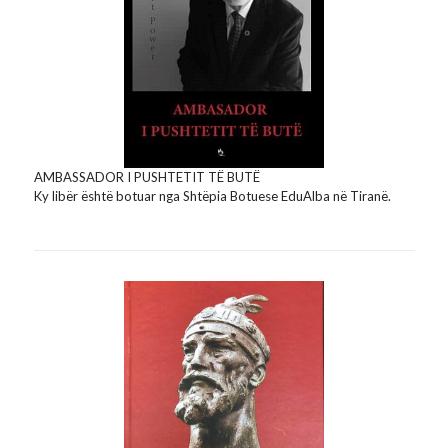
AMBASSADOR I PUSHTETIT TË BUTË
Ky libër është botuar nga Shtëpia Botuese EduAlba në Tiranë.