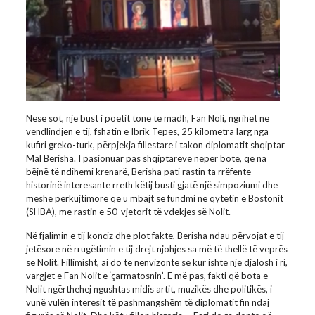
Nëse sot, një bust i poetit tonë të madh, Fan Noli, ngrihet në
vendlindjen e tij, fshatin e Ibrik Tepes, 25 kilometra larg nga
kufiri greko-turk, përpjekja fillestare i takon diplomatit shqiptar
Mal Berisha. I pasionuar pas shqiptarëve nëpër botë, që na
bëjnë të ndihemi krenarë, Berisha pati rastin ta rrëfente
historinë interesante rreth këtij busti gjatë një simpoziumi dhe
meshe përkujtimore që u mbajt së fundmi në qytetin e Bostonit
(SHBA), me rastin e 50-vjetorit të vdekjes së Nolit.
Në fjalimin e tij konciz dhe plot fakte, Berisha ndau përvojat e tij
jetësore në rrugëtimin e tij drejt njohjes sa më të thellë të veprës
së Nolit. Fillimisht, ai do të nënvizonte se kur ishte një djalosh i ri,
vargjet e Fan Nolit e ‘çarmatosnin’. E më pas, fakti që bota e
Nolit ngërthehej ngushtas midis artit, muzikës dhe politikës, i
vunë vulën interesit të pashmangshëm të diplomatit fin ndaj