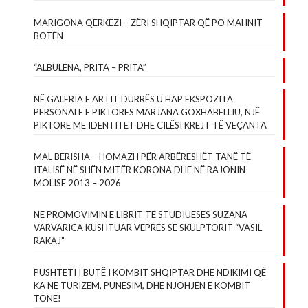
MARIGONA QERKEZI – ZËRI SHQIPTAR QË PO MAHNIT
BOTËN
“ALBULENA, PRITA – PRITA”
NË GALERIA E ARTIT DURRËS U HAP EKSPOZITA
PERSONALE E PIKTORES MARJANA GOXHABELLIU, NJË
PIKTORE ME IDENTITET DHE CILËSI KREJT TË VEÇANTA
MAL BERISHA – HOMAZH PËR ARBËRESHËT TANË TË
ITALISË NË SHËN MITËR KORONA DHE NË RAJONIN
MOLISE 2013 – 2026
NË PROMOVIMIN E LIBRIT TË STUDIUESES SUZANA
VARVARICA KUSHTUAR VEPRËS SË SKULPTORIT “VASIL
RAKAJ”
PUSHTETI I BUTË I KOMBIT SHQIPTAR DHE NDIKIMI QË
KA NË TURIZËM, PUNËSIM, DHE NJOHJEN E KOMBIT
TONË!