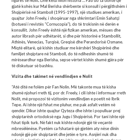
figurës së Nolit. Dhe këtu fillon historia … Fati do ta donte që
gjatë kohës kur Mal Berisha shërbente si konsull i përgjithshëm i
Shqipërisë në Stamboll (1995-1997), një studiues amerikan, i
quajtur John Freely, i shoqëruar nga shkrimtari Emin Sahatçi
(botuesi i revistës “Cornucopia”), do të trokisnin në derën e
konsullit. John Freely është një fizikan amerikan, mësues dhe
autor librash për udhëtarët, si dhe për historinë e Stambollit,
Athinës, Venecias, Turqisë, Greqisë dhe Perandorisë Osmane.
Miqtë elitarë, që kishin studiuar me kërshëri Shqipërinë dhe
familjet shqiptare në Stamboll, do të ndiheshin shumë të
mirëseardhur nga Berisha, sepse vërtet kishin shumë gjëra për
të diskutuar së bashku.
Vizita dhe takimet në vendlindjen e Nolit
“Atë ditë ne folëm për Fan Nolin. Më takonte mua të kisha
shumë njohuri rreth tij, por dr. Freely, i cili ishte i informuar rreth
Nolit, më propozoi të vizitonim vendlindjen e poetit në Ibrik
Tepe. Ai ishte një fshat me pluhur, me pak asfalt vetëm në
qendër. Dikur ishte quajtur Qyteza dhe ishte i populluar prej
shqiptarësh ortodoksë nga Jugu i Shqipërisë. Por tani ishte një
fshat tipik turk. Në fakt nuk kishte ndonjë gjë të veçantë
mbresëlënëse. Pyetëm ca fshatarë që gjetëm aty nëse dinin
ndonjë gjë për shqiptarët dhe jetën e tyre. Asnjëri nuk dha