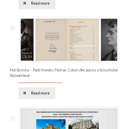
Read more
--
Mal Berisha – Poeti Irlandez Pádraic Colum dhe poezia a tij kushutar
Skënderbeut
Read more
--