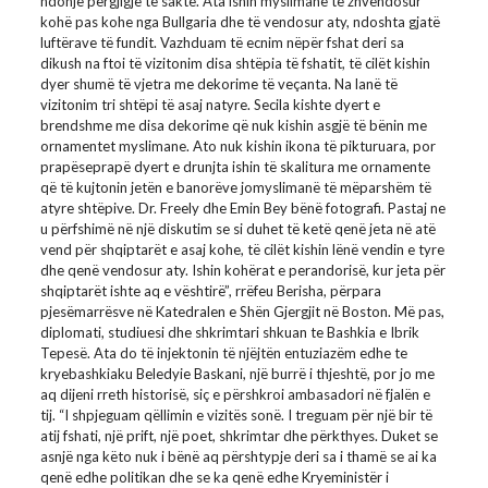
ndonjë përgjigje të saktë. Ata ishin myslimanë të zhvendosur
kohë pas kohe nga Bullgaria dhe të vendosur aty, ndoshta gjatë
luftërave të fundit. Vazhduam të ecnim nëpër fshat deri sa
dikush na ftoi të vizitonim disa shtëpia të fshatit, të cilët kishin
dyer shumë të vjetra me dekorime të veçanta. Na lanë të
vizitonim tri shtëpi të asaj natyre. Secila kishte dyert e
brendshme me disa dekorime që nuk kishin asgjë të bënin me
ornamentet myslimane. Ato nuk kishin ikona të pikturuara, por
prapëseprapë dyert e drunjta ishin të skalitura me ornamente
që të kujtonin jetën e banorëve jomyslimanë të mëparshëm të
atyre shtëpive. Dr. Freely dhe Emin Bey bënë fotografi. Pastaj ne
u përfshimë në një diskutim se si duhet të ketë qenë jeta në atë
vend për shqiptarët e asaj kohe, të cilët kishin lënë vendin e tyre
dhe qenë vendosur aty. Ishin kohërat e perandorisë, kur jeta për
shqiptarët ishte aq e vështirë”, rrëfeu Berisha, përpara
pjesëmarrësve në Katedralen e Shën Gjergjit në Boston. Më pas,
diplomati, studiuesi dhe shkrimtari shkuan te Bashkia e Ibrik
Tepesë. Ata do të injektonin të njëjtën entuziazëm edhe te
kryebashkiaku Beledyie Baskani, një burrë i thjeshtë, por jo me
aq dijeni rreth historisë, siç e përshkroi ambasadori në fjalën e
tij. “I shpjeguam qëllimin e vizitës sonë. I treguam për një bir të
atij fshati, një prift, një poet, shkrimtar dhe përkthyes. Duket se
asnjë nga këto nuk i bënë aq përshtypje deri sa i thamë se ai ka
qenë edhe politikan dhe se ka qenë edhe Kryeministër i