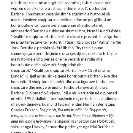
qëndron krenar në atë qytezë tashmë siç është krenar për
veprën që na ka lënë trashëgimi deri më sot”, përfundoi
Berisha. I pasionuar veçanërisht në studimin e historisë së
marrëdhënieve shqiptaro-amerikane dhe në përgjithësi në
kontributin e të huajve për Shqipërinë dhe shqiptarët,
ambasadori Berisha ka shkruar shumë libra, ku më i fundit është
“Realitete shqiptaro-britanike”, të cilin ai e prezantoi në Nju Jork
në prag të festave të nëntorit. I ftuar nga Shoqata “Vatra” në Nju
Jork, Berisha e përshkroi këtë libër si “fryt të një pune
shumëvjeçare për ndriçimin e disa çështjeve, që kanë të bëjnë
me historinë e Shqipërisë dhe në veçanti me rolin dhe
kontributin e të huajve për Shqipërinë dhe
shqiptarët.” “Realitete shqiptaro-britanike – 1358 ditë në
Londër” ju sjell ashtu siç ka qenë kontributin e britanikëve dhe
komunitetit shqiptar në Londër dhe disa figurave të shquara
shqiptare dhe miqve të njohur të shqiptarëve atje”, tha z.
Berisha. Diplomati 63-vjeçar, i cili e nisi karrierën në diplomaci
në vitin 1992, dallohet për pasionin e tij në fushën e studimeve
dhe përkthimeve, ku mund të përmendim Herman Bernstain,
Charles Erikson,
Shqiptarët, lisa mbi truallin Ilir,
Shqiptarët,
europianët më të lashtë dhe më të rinj, Shpëtimi në Shqipëri
–
Një
qind për qind e hebrenjve në Shqipëri të shpëtuar nga Holokausti
,
shkruar nga Harvey Sarner dhe përkthyer nga Mal Berisha e
shumë të tjerë.