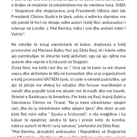
e lindjes së miqësisë së përjetëshme me dy vendeve tona, SHBA
– Shqipërisë dhe shqiptarëve, prej Presidentit Uillsion deri tek
Presidenti Clinton, Bushi e të tjerë, ashtu si edhe ka shprehur me
një pendë të fort në detaje, edhe autori i këtij libri, ambasadori i
nderuar në Londër, z. Mal Berisha, miku i ynë dhe anëtari nderi i
Vatrës”.
Në mbyllje të kësaj veprimtarie të bukur, drejtuesia e këtij
promovimi znj Mariana Bulku, ftoi znj. Elida Reçi, të i bënte edhe
ajo përmbylljen të shkurtër këtij aktiviteti, nga që ajo njihte me
autorin dhe veprën e Ericksonit në Shqipëri.
Zonja Reci, me këtë rast tha se :” Uroj që të kemi sa më shumë
vepra dhe aktivitete të tilla në komunitet, dhe uroj organizatorin
e këtij promovimi VATREN tonë, si vatër e vërtetë patriotike, që
ajo të jetojë me shekuj ka mbajtur dhe forcuar mardhënjet e
vendit dhe popullit tonë me aleatin më të madh dhe më besnik,
Shtetet e Bashkuara të Amerikës. Për këtë znj Reçi, kujotj fjalët e
Sekretares Clinton në Tiranë: “Ne ju kemi mbështetur njëqint
vjet, dhe do ju mbështesim edhe njëqint tjera” dhe shtoi se për
këtë flet mirë edhe ” Epoka e Erickosnit”, e cila megjithse i ka
kaluar të njëqintat, qindra të tjera i presin këto dy kombe,
ndërsa autorit të librit i uroj suksese,” përfundoi znj Elida Reçi.
“Mal Berisha, aktualisht ambasador i Republikës së Shqipërisë