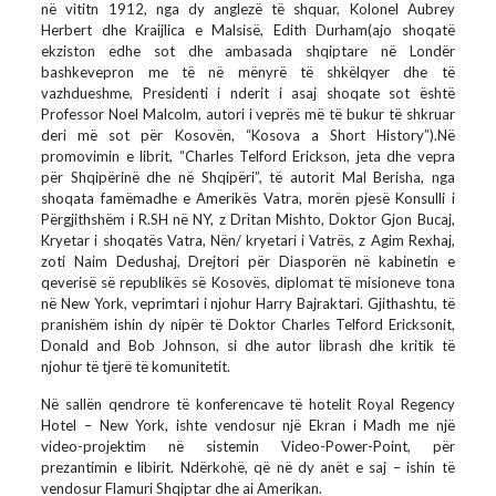
në vititn 1912, nga dy anglezë të shquar, Kolonel Aubrey
Herbert dhe Kraijlica e Malsisë, Edith Durham(ajo shoqatë
ekziston edhe sot dhe ambasada shqiptare në Londër
bashkevepron me të në mënyrë të shkëlqyer dhe të
vazhdueshme, Presidenti i nderit i asaj shoqate sot është
Professor Noel Malcolm, autori i veprës më të bukur të shkruar
deri më sot për Kosovën, “Kosova a Short History”).Në
promovimin e librit, “Charles Telford Erickson, jeta dhe vepra
për Shqipërinë dhe në Shqipëri”, të autorit Mal Berisha, nga
shoqata famëmadhe e Amerikës Vatra, morën pjesë Konsulli i
Përgjithshëm i R.SH në NY, z Dritan Mishto, Doktor Gjon Bucaj,
Kryetar i shoqatës Vatra, Nën/ kryetari i Vatrës, z Agim Rexhaj,
zoti Naim Dedushaj, Drejtori për Diasporën në kabinetin e
qeverisë së republikës së Kosovës, diplomat të misioneve tona
në New York, veprimtari i njohur Harry Bajraktari. Gjithashtu, të
pranishëm ishin dy nipër të Doktor Charles Telford Ericksonit,
Donald and Bob Johnson, si dhe autor librash dhe kritik të
njohur të tjerë të komunitetit.
Në sallën qendrore të konferencave të hotelit Royal Regency
Hotel – New York, ishte vendosur një Ekran i Madh me një
video-projektim në sistemin Video-Power-Point, për
prezantimin e libirit. Ndërkohë, që në dy anët e saj – ishin të
vendosur Flamuri Shqiptar dhe ai Amerikan.