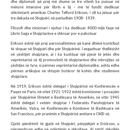
dhe diplomati që prej më shume se tre vitesh ka punuar në
mënyrë intensive për librin e tij – më të fundit dedikuar
shkrimtarit amerikan Charles Telford Erikson, i cili ka jetuar për
tre dekada në Shqipëri, në periudhën 1908- 1939.
Filozofi dhe misionari i njohur i ka dedikuar 4000 mijë faqe në
Librin Saga e Shqiptarëve e shkruar por e pabotuar
Erikson është një prej personaliteteve që kanë dhënë kontribut
të shquar në Shqipëri dhe për Shqipërinë. I angazhuar thellësisht
në çështjet shqiptare, ai i ka kushtuar një pjesë të jetës dhe
veprimtarisë së tij promovimit të shqiptarëve dhe mbrojtjes së
çështjes së tyre, si përmes veprimtarisë diplomatike, ashtu edhe
përmes artikujve në shtypin botëror të kohës dhe studimeve
shqiptare.
Në 1919, Erikson është delegat i Shqipërisë në Konferencën e
Paqes në Paris, në vitet 1921-1922 është komisioner i posaçëm
për Shqipërinë Shtetet e Bashkuara të Amerikës, në vitin 1945
është delegat i vetëm shqiptar i Federatës Panshqiptare të
Amerikës, Vatra, në Konferencën e Kombeve të Bashkuara në
San Francisco, për pranimin e Shqipërisë anëtare e OKB-së.
Gjatë qëndrimit të gjatë në Shqipëri, përpjekjet e Erickson, u
përqendruan edhe në ndërtimin e shkollave. Ai ngriti shkollën