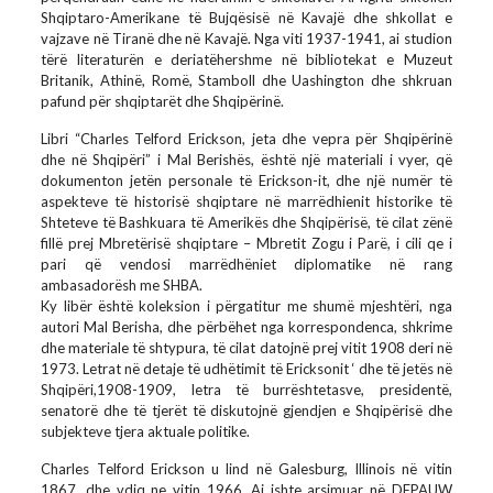
Shqiptaro-Amerikane të Bujqësisë në Kavajë dhe shkollat e
vajzave në Tiranë dhe në Kavajë. Nga viti 1937-1941, ai studion
tërë literaturën e deriatëhershme në bibliotekat e Muzeut
Britanik, Athinë, Romë, Stamboll dhe Uashington dhe shkruan
pafund për shqiptarët dhe Shqipërinë.
Libri “Charles Telford Erickson, jeta dhe vepra për Shqipërinë
dhe në Shqipëri” i Mal Berishës, është një materiali i vyer, që
dokumenton jetën personale të Erickson-it, dhe një numër të
aspekteve të historisë shqiptare në marrëdhienit historike të
Shteteve të Bashkuara të Amerikës dhe Shqipërisë, të cilat zënë
fillë prej Mbretërisë shqiptare – Mbretit Zogu i Parë, i cili qe i
pari që vendosi marrëdhëniet diplomatike në rang
ambasadorësh me SHBA.
Ky libër është koleksion i përgatitur me shumë mjeshtëri, nga
autori Mal Berisha, dhe përbëhet nga korrespondenca, shkrime
dhe materiale të shtypura, të cilat datojnë prej vitit 1908 deri në
1973. Letrat në detaje të udhëtimit të Ericksonit ‘ dhe të jetës në
Shqipëri,1908-1909, letra të burrështetasve, presidentë,
senatorë dhe të tjerët të diskutojnë gjendjen e Shqipërisë dhe
subjekteve tjera aktuale politike.
Charles Telford Erickson u lind në Galesburg, Illinois në vitin
1867, dhe vdiq ne vitin 1966. Ai ishte arsimuar në DEPAUW