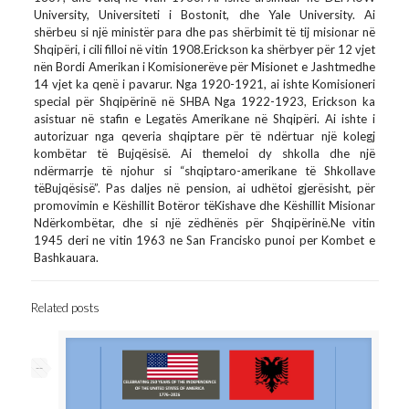
University, Universiteti i Bostonit, dhe Yale University. Ai
shërbeu si një ministër para dhe pas shërbimit të tij misionar në
Shqipëri, i cili filloi në vitin 1908.Erickson ka shërbyer për 12 vjet
nën Bordi Amerikan i Komisionerëve për Misionet e Jashtmedhe
14 vjet ka qenë i pavarur. Nga 1920-1921, ai ishte Komisioneri
special për Shqipërinë në SHBA Nga 1922-1923, Erickson ka
asistuar në stafin e Legatës Amerikane në Shqipëri. Ai ishte i
autorizuar nga qeveria shqiptare për të ndërtuar një kolegj
kombëtar të Bujqësisë. Ai themeloi dy shkolla dhe një
ndërmarrje të njohur si “shqiptaro-amerikane të Shkollave
tëBujqësisë”. Pas daljes në pension, ai udhëtoi gjerësisht, për
promovimin e Këshillit Botëror tëKishave dhe Këshillit Misionar
Ndërkombëtar, dhe si një zëdhënës për Shqipërinë.Ne vitin
1945 deri ne vitin 1963 ne San Francisko punoi per Kombet e
Bashkauara.
Related posts
--