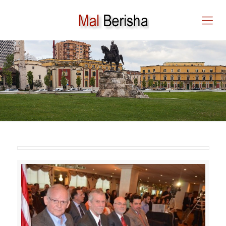
Federata Vatra promovoi
librin e ambasadorit Mal
Berisha:” Charles Teleford