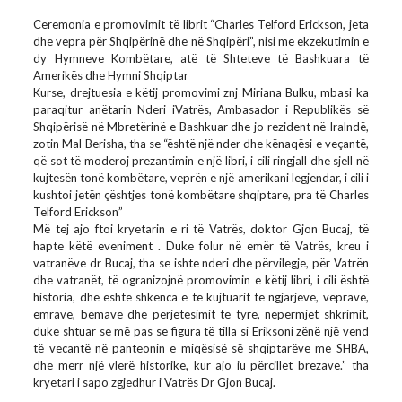
Ceremonia e promovimit të librit “Charles Telford Erickson, jeta
dhe vepra për Shqipërinë dhe në Shqipëri”, nisi me ekzekutimin e
dy Hymneve Kombëtare, atë të Shteteve të Bashkuara të
Amerikës dhe Hymni Shqiptar
Kurse, drejtuesia e këtij promovimi znj Miriana Bulku, mbasi ka
paraqitur anëtarin Nderi iVatrës, Ambasador i Republikës së
Shqipërisë në Mbretërinë e Bashkuar dhe jo rezident në Iralndë,
zotin Mal Berisha, tha se “është një nder dhe kënaqësi e veçantë,
që sot të moderoj prezantimin e një libri, i cili ringjall dhe sjell në
kujtesën tonë kombëtare, veprën e një amerikani legjendar, i cili i
kushtoi jetën çështjes tonë kombëtare shqiptare, pra të Charles
Telford Erickson”
Më tej ajo ftoi kryetarin e ri të Vatrës, doktor Gjon Bucaj, të
hapte këtë eveniment . Duke folur në emër të Vatrës, kreu i
vatranëve dr Bucaj, tha se ishte nderi dhe përvilegje, për Vatrën
dhe vatranët, të ogranizojnë promovimin e këtij libri, i cili është
historia, dhe është shkenca e të kujtuarit të ngjarjeve, veprave,
emrave, bëmave dhe përjetësimit të tyre, nëpërmjet shkrimit,
duke shtuar se më pas se figura të tilla si Eriksoni zënë një vend
të vecantë në panteonin e miqësisë së shqiptarëve me SHBA,
dhe merr një vlerë historike, kur ajo iu përcillet brezave.” tha
kryetari i sapo zgjedhur i Vatrës Dr Gjon Bucaj.