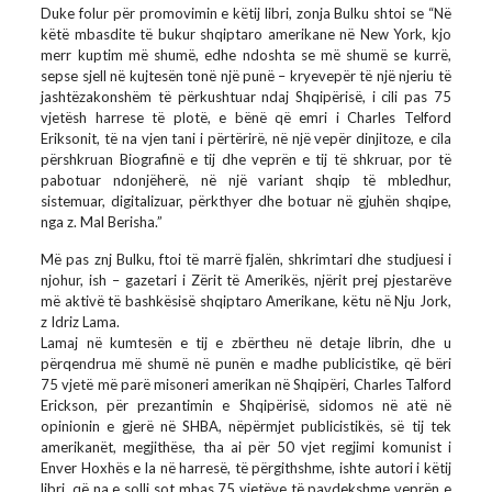
Duke folur për promovimin e këtij libri, zonja Bulku shtoi se “Në
këtë mbasdite të bukur shqiptaro amerikane në New York, kjo
merr kuptim më shumë, edhe ndoshta se më shumë se kurrë,
sepse sjell në kujtesën tonë një punë – kryevepër të një njeriu të
jashtëzakonshëm të përkushtuar ndaj Shqipërisë, i cili pas 75
vjetësh harrese të plotë, e bënë që emri i Charles Telford
Eriksonit, të na vjen tani i përtërirë, në një vepër dinjitoze, e cila
përshkruan Biografinë e tij dhe veprën e tij të shkruar, por të
pabotuar ndonjëherë, në një variant shqip të mbledhur,
sistemuar, digitalizuar, përkthyer dhe botuar në gjuhën shqipe,
nga z. Mal Berisha.”
Më pas znj Bulku, ftoi të marrë fjalën, shkrimtari dhe studjuesi i
njohur, ish – gazetari i Zërit të Amerikës, njërit prej pjestarëve
më aktivë të bashkësisë shqiptaro Amerikane, këtu në Nju Jork,
z Idriz Lama.
Lamaj në kumtesën e tij e zbërtheu në detaje librin, dhe u
përqendrua më shumë në punën e madhe publicistike, që bëri
75 vjetë më parë misoneri amerikan në Shqipëri, Charles Talford
Erickson, për prezantimin e Shqipërisë, sidomos në atë në
opinionin e gjerë në SHBA, nëpërmjet publicistikës, së tij tek
amerikanët, megjithëse, tha ai për 50 vjet regjimi komunist i
Enver Hoxhës e la në harresë, të përgithshme, ishte autori i këtij
libri, që na e solli sot mbas 75 vjetëve të pavdekshme veprën e