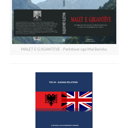
MALET E GJIGANTEVE - Perkthyer nga Mal Berisha