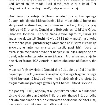
këtij amerikani të madh, i cili gjithë jetën e tij e kaloi “Për
Shqipërinë dhe me Shqiptarët”, u shpreh zoti Lamaj.
Drejtuesia prezantojë të ftuarit e nderit, të ardhur që nga
Bostoni për të ndarë kënaqësinë e kësaj mbasditje të bukur me
shqiptarët e Amerikës, në promovimin e këtij libri, dy prej
nipërve të Ericksonit, Donald and Bob Johnos, të bijtë e Grace
Elizabeth Johnson – Erickon. Nëna e tyre, sqaroi znj Bulku, ka
lindur me datën 19 Gusht të vitit 1911 në Manastir, aso kohë
territor shqiptar i pushtuar nga otomanët, në kushtet kur familja
Erickson, u internua nga xhon turqit, pasi ishin bërë të
rrezikshëm me punën e tyre për hapjen e Shkollës Shqipe në atë
qytet, ndërkohë që jetonin në Elbasan. Ajo është ende gjallë,
dhe sivjet feston 102 vjetorin e lindjes dhe jeton në Boston, tha
ajo.
Mbas saj folën dy nipërit, Donald dhe Bob Johnos, të cilët sollën
nëpërmjet disa kujtimeve të asaj kohe, disa nga fragmentet nga
më të bukurat të jetës së tyre, me Shqipërinë dhe shqiptarët,
treguar vite më parë nga gjyshi i tyre Charles Talford Erickson.
Më pas znj. Bulku, nëpërmjet nji përshkrimi shfaqi një nderimin
të thellë për atë burrë që bëri gjithçka për Shqipërinë, por edhe
për ata amerikanë tjerë, që e mbrojtën Shqipërinë në ditët e saj
më të vështira, duke përmend disa prej tyre.