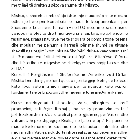
me thënë të drejtën u gëzova shumë, tha Mishto.
Mishto, u shpreh se mbasi kjo ishte “një mundësi për të mësuar
edhe një herë për kontributin e madh të këtij amerikani, për
Shqipërinë, këtij njeriu të madh – në 100 vjetorin e pavarësisë u
vendos me plot të drejt nga qeveria shqiptare, në axhendën e
festimeve, krahas figurave më të shquara të kombit tonë, të lëna
dhe mbuluar me pëlhurin e harresë, për më shumë se gjysmë
shekulli nga regjimi komunist në Shqipëri, duke e vendosuar, tani
si një monument, i cili shërben sot si “një ure të lidhjeve të forta
dhe historike të miqësisë së shkëlqyer mes shqiptarëve dhe
SHBA,”
Konsulli i Përgjithshëm i Shqipërisë, në Amerikë, zoti Dritan
Mishto bëri thirrje, në fund që cdo njeri të gjejë kohë, që të lexoi
këtë libër, vetëm si një mënyrë për të nderuar këtë veprën
fondamentale të Ericksonit dhe miqësinë tonë me Amerikanët.
Kurse, nën/kryetari i shoqatës, Vatra, nikoqires së këtij
promovimi, zoti Agim Rexhaj , tha se ky promovim është i
jashtëzakonshëm, sic u shpreh ai për të gjithë ne, për Vatrën dhe
vatranët. Sepse shpjegojë Rexhaj në fjalën e tij :” Pa punën e
madhe kërkimore dhe studimore të këtij autori, i cili është dhe
mik i madh i Vatrës, nuk do të ishte realizuar kjo vepër e madhe,
e cila në një farë mënyre, duket qartë se është edhe”kartëvizita”