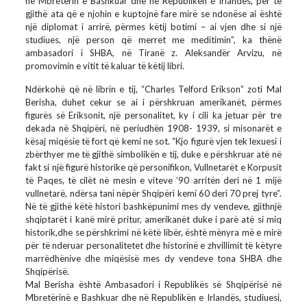
në Mbretërin e Bashkuar dhe në Republikën e Irlandës, për të
gjithë ata që e njohin e kuptojnë fare mirë se ndonëse ai është
një diplomat i arrirë, përmes këtij botimi – ai vjen dhe si një
studiues, një person që merret me meditimin”, ka thënë
ambasadori i SHBA, në Tiranë z. Aleksandër Arvizu, në
promovimin e vitit të kaluar të këtij libri.
Ndërkohë që në librin e tij, “Charles Telford Erikson” zoti Mal
Berisha, duhet cekur se ai i përshkruan amerikanët, përmes
figurës së Eriksonit, një personalitet, ky i cili ka jetuar për tre
dekada në Shqipëri, në periudhën 1908- 1939, si misonarët e
kësaj miqësie të fort që kemi ne sot. “Kjo figurë vjen tek lexuesi i
zbërthyer me të gjithë simbolikën e tij, duke e përshkruar atë në
fakt si një figurë historike që personifikon, Vullnetarët e Korpusit
të Paqes, të cilët në mesin e viteve ’90 arritën deri në 1 mijë
vullnetarë, ndërsa tani nëpër Shqipëri kemi 60 deri 70 prej tyre”.
Në të gjithë këtë histori bashkëpunimi mes dy vendeve, gjithnjë
shqiptarët i kanë mirë pritur, amerikanët duke i parë atë si miq
historik,dhe se përshkrimi në këtë libër, është mënyra më e mirë
për të nderuar personalitetet dhe historinë e zhvillimit të këtyre
marrëdhënive dhe miqësisë mes dy vendeve tona SHBA dhe
Shqipërisë.
Mal Berisha është Ambasadori i Republikës së Shqipërisë në
Mbretërinë e Bashkuar dhe në Republikën e Irlandës, studiuesi,