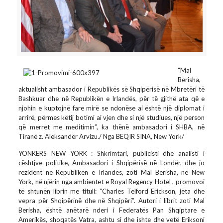
Erickson- Jeta dhe Vepra për
shqipërinë dhe në Shqipëri”
“Mal
Berisha,
aktualisht ambasador i Republikës së Shqipërisë në Mbretëri të
Bashkuar dhe në Republikën e Irlandës, për të gjithë ata që e
njohin e kuptojnë fare mirë se ndonëse ai është një diplomat i
arrirë, përmes këtij botimi ai vjen dhe si një studiues, një person
që merret me meditimin”, ka thënë ambasadori i SHBA, në
Tiranë z. Aleksandër Arvizu./ Nga BEQIR SINA, New York/
YONKERS NEW YORK : Shkrimtari, publicisti dhe analisti i
cështjve politike, Ambasadori i Shqipërisë në Londër, dhe jo
rezident në Republikën e Irlandës, zoti Mal Berisha, në New
York, në njërin nga ambientet e Royal Regency Hotel , promovoi
të shtunën librin me titull: “Charles Telford Erickson, jeta dhe
vepra për Shqipërinë dhe në Shqipëri”. Autori i librit zoti Mal
Berisha, është anëtarë nderi i Federatës Pan Shqiptare e
Amerikës, shoqatës Vatra, ashtu si dhe ishte dhe vetë Eriksoni