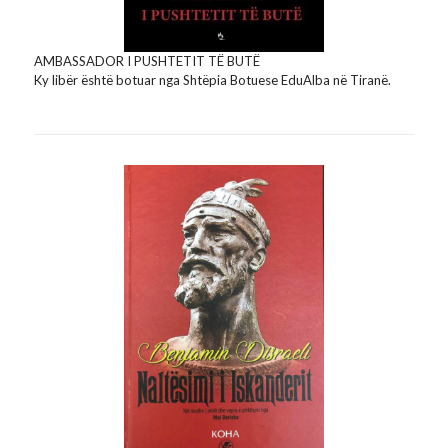
AMBASSADOR I PUSHTETIT TË BUTË
Ky libër është botuar nga Shtëpia Botuese EduAlba në Tiranë.