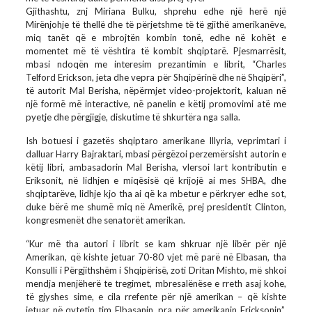
Gjithashtu, znj Miriana Bulku, shprehu edhe një herë një
Mirënjohje të thellë dhe të përjetshme të të gjithë amerikanëve,
miq tanët që e mbrojtën kombin tonë, edhe në kohët e
momentet më të vështira të kombit shqiptarë. Pjesmarrësit,
mbasi ndoqën me interesim prezantimin e librit, “Charles
Telford Erickson, jeta dhe vepra për Shqipërinë dhe në Shqipëri”,
të autorit Mal Berisha, nëpërmjet video-projektorit, kaluan në
një formë më interactive, në panelin e këtij promovimi atë me
pyetje dhe përgjigje, diskutime të shkurtëra nga salla.
Ish botuesi i gazetës shqiptaro amerikane Illyria, veprimtari i
dalluar Harry Bajraktari, mbasi përgëzoi perzemërsisht autorin e
këtij libri, ambasadorin Mal Berisha, vlersoi lart kontributin e
Eriksonit, në lidhjen e miqësisë që krijojë ai mes SHBA, dhe
shqiptarëve, lidhje kjo tha ai që ka mbetur e përkryer edhe sot,
duke bërë me shumë miq në Amerikë, prej presidentit Clinton,
kongresmenët dhe senatorët amerikan.
“Kur më tha autori i librit se kam shkruar një libër për një
Amerikan, që kishte jetuar 70-80 vjet më parë në Elbasan, tha
Konsulli i Përgjithshëm i Shqipërisë, zoti Dritan Mishto, më shkoi
mendja menjëherë te tregimet, mbresalënëse e rreth asaj kohe,
të gjyshes sime, e cila rrefente për një amerikan – që kishte
jetuar në qytetin tim Elbasanin, pra për amerikanin Ericksonin”,