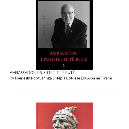
AMBASSADOR I PUSHTETIT TË BUTË
Ky libër është botuar nga Shtëpia Botuese EduAlba në Tiranë.