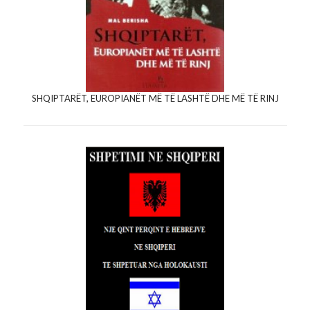
SHQIPTARËT, EUROPIANËT MË TË LASHTË DHE MË TË RINJ