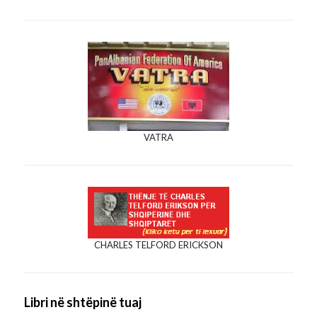
VATRA
CHARLES TELFORD ERICKSON
Libri në shtëpinë tuaj