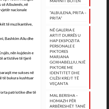
MAHNIT BOTËN
s së Albulenës, në
 vjetër nacionale
“ALBULENA, PRITA –
PRITA”
shkët të muzikantëve,
NË GALERIA E
ARTIT DURRËS U
çani, Bashkim Aliu dhe
HAP EKSPOZITA
PERSONALE E
PIKTORES
Krujës, nën kujdesin e
MARJANA
 artistëve të tjerë
GOXHABELLIU, NJË
PIKTORE ME
 paraqit me sukses në
IDENTITET DHE
më të bukura kushtuar
CILËSI KREJT TË
VEÇANTA
orta patriotike dhe të
MAL BERISHA –
HOMAZH PËR
ARBËRESHËT TANË