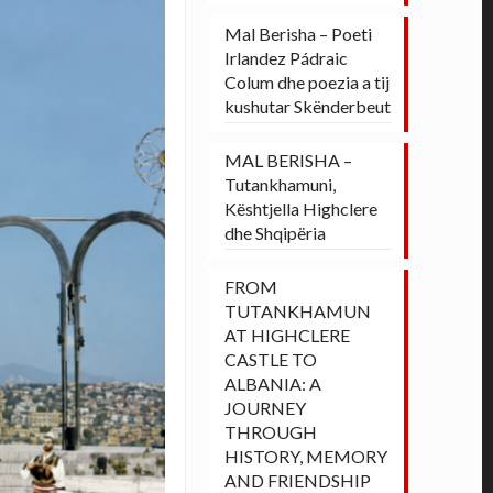
Mal Berisha – Poeti
Irlandez Pádraic
Colum dhe poezia a tij
kushutar Skënderbeut
MAL BERISHA –
Tutankhamuni,
Kështjella Highclere
dhe Shqipëria
FROM
TUTANKHAMUN
AT HIGHCLERE
CASTLE TO
ALBANIA: A
JOURNEY
THROUGH
HISTORY, MEMORY
AND FRIENDSHIP