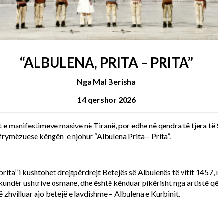
“ALBULENA, PRITA – PRITA”
Nga Mal Berisha
14 qershor 2026
t e manifestimeve masive në Tiranë, por edhe në qendra të tjera të 
 frymëzuese këngën e njohur “Albulena Prita – Prita”.
rita” i kushtohet drejtpërdrejt Betejës së Albulenës të vitit 1457, 
ndër ushtrive osmane, dhe është kënduar pikërisht nga artistë që
ë zhvilluar ajo betejë e lavdishme – Albulena e Kurbinit.