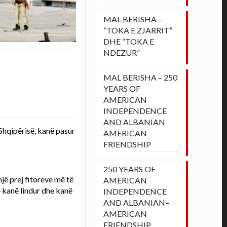
MAL BERISHA –
“TOKA E ZJARRIT”
DHE “TOKA E
NDEZUR”
MAL BERISHA – 250
YEARS OF
AMERICAN
INDEPENDENCE
AND ALBANIAN
Shqipërisë, kanë pasur
AMERICAN
FRIENDSHIP
250 YEARS OF
një prej fitoreve më të
AMERICAN
 kanë lindur dhe kanë
INDEPENDENCE
AND ALBANIAN–
AMERICAN
FRIENDSHIP