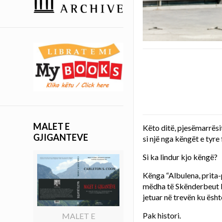
MALET E
Këto ditë, pjesëmarrësi
GJIGANTEVE
si një nga këngët e tyre
Si ka lindur kjo këngë?
Kënga “Albulena, prita-p
mëdha të Skënderbeut ku
jetuar në trevën ku ësht
Pak histori.
MALET E