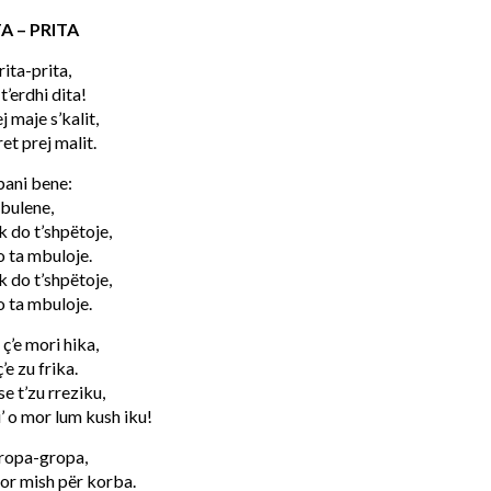
A – PRITA
ita-prita,
t’erdhi dita!
 maje s’kalit,
ret prej malit.
bani bene:
lbulene,
uk do t’shpëtoje,
o ta mbuloje.
uk do t’shpëtoje,
o ta mbuloje.
ç’e mori hika,
’e zu frika.
e t’zu rreziku,
 o mor lum kush iku!
gropa-gropa,
or mish për korba.