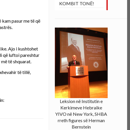
KOMBIT TONË!
që kam pasur me të që
astrës.
ike. Ajo i kushtohet
i që luftoi pareshtur
r më të shquarat.
hevahir të tillë,
in:
Leksion në Institutin e
Kerkimeve Hebraike
YIVO në New York, SHBA
rreth figures së Herman
Bernstein