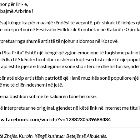
or për liri- e,
 bajmë Arbrine !
ësaj kënge ka për mua një rëndësi të veçantë, për shkak të lidhjes 
i te interpretimi në Festivalin Folklorik Kombëtar në Kalanë e Gjirok
rpretuar nga shumë artistë të njohur, sidomos në Kosovë.
a Pita Prita” është një këngë që zgjon emocione të fuqishme patriot
 mëdha të Skënderbeut dhe mishëron kujtesën historike të një popull
, ajo është pjesë e trashëgimisë sonë shpirtërore dhe historike, ndë
 atë ekip artistësh patriotë që i lanë muzikës sonë popullore një x
 me të cilën ndeshemi në jetë.
ë na bashkon sot me të kaluarën tonë heroike.
 interpretuar në origjinal, gjendet në këtë link në internet me titull
ww.facebook.com/watch/?v=1288230539688484
të Zhejës, Kurbin. Këngë kushtuar Betejës së Albulenës.