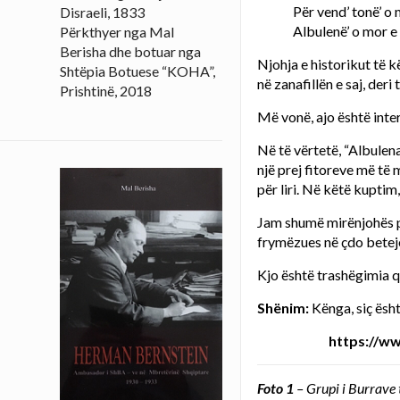
Për vend’ tonë’ o m
Disraeli, 1833
Albulenë’ o mor e
Përkthyer nga Mal
Berisha dhe botuar nga
Njohja e historikut të k
Shtëpia Botuese “KOHA”,
në zanafillën e saj, der
Prishtinë, 2018
Më vonë, ajo është inte
Në të vërtetë, “Albulen
një prej fitoreve më të
për liri. Në këtë kuptim
Jam shumë mirënjohës për
frymëzues në çdo betejë
Kjo është trashëgimia q
Shënim:
Kënga, siç është
https://w
Foto 1
– Grupi i Burrave 