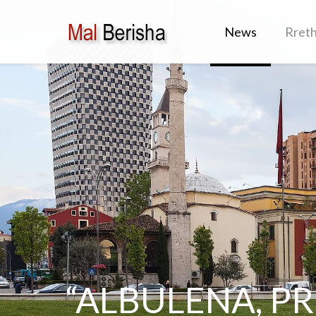
News
Rret
“ALBULENA, PRI