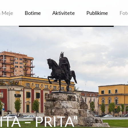
h Meje
Botime
Aktivitete
Publikime
Fot
TA – PRITA”