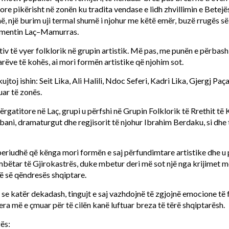
ore pikërisht në zonën ku tradita vendase e lidh zhvillimin e Betejë
hë, një burim uji termal shumë i njohur me këtë emër, buzë rrugës së
gmentin Laç–Mamurras.
otiv të vyer folklorik në grupin artistik. Më pas, me punën e përba
rëve të kohës, ai mori formën artistike që njohim sot.
ujtoj ishin: Seit Lika, Ali Halili, Ndoc Seferi, Kadri Lika, Gjergj Pa
tuar të zonës.
ërgatitore në Laç, grupi u përfshi në Grupin Folklorik të Rrethit të 
ni, dramaturgut dhe regjisorit të njohur Ibrahim Berdaku, si dhe të
 periudhë që kënga mori formën e saj përfundimtare artistike dhe u
mbëtar të Gjirokastrës, duke mbetur deri më sot një nga krijimet 
ë së qëndresës shqiptare.
se katër dekadash, tingujt e saj vazhdojnë të zgjojnë emocione të f
vlera më e çmuar për të cilën kanë luftuar breza të tërë shqiptarësh.
gës: