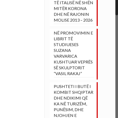
TË ITALISË NË SHËN
MITËR KORONA
DHE NË RAJONIN
MOLISE 2013 – 2026
NË PROMOVIMIN E
LIBRIT TË
STUDIUESES
SUZANA
VARVARICA
KUSHTUAR VEPRËS
SË SKULPTORIT
“VASIL RAKAJ”
PUSHTETI I BUTË I
KOMBIT SHQIPTAR
DHE NDIKIMI QË
KA NË TURIZËM,
PUNËSIM, DHE
NJOHJEN E