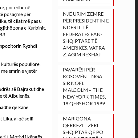
ke, por edhe në
NJË URIM ZEMRE
 të posaçme për
PËR PRESIDENTIN E
ke, të cilat më pas u
NDERIT TË
gjithë zona e Kurbinit,
FEDERATËS PAN-
83.
SHQIPTARE TË
ompozitorin Ryzhdi
AMERIKËS, VATRA
Z. AGIM REXHAJ
 kulturës popullore,
PAVARËSI PËR
r me emrin e vjetër
KOSOVËN – NGA
SIR NOEL
Kodrës së Bajrakut dhe
MALCOLM – THE
e të Albulenës.
NEW YORK TIMES,
18 QERSHOR 1999
 madhe që kanë:
 Lika, ai që solli
MARIGONA
QERKEZI – ZËRI
SHQIPTAR QË PO
 tij. Motivi i këngës