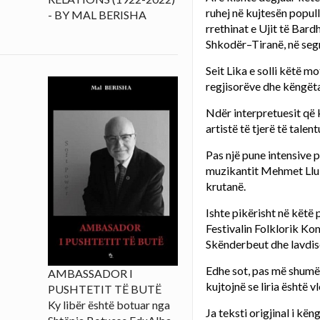
ruhej në kujtesën popull
- BY MAL BERISHA
rrethinat e Ujit të Bard
Shkodër–Tiranë, në se
Seit Lika e solli këtë m
regjisorëve dhe këngëta
Ndër interpretuesit që k
artistë të tjerë të talen
Pas një pune intensive p
muzikantit Mehmet Lluba
krutanë.
Ishte pikërisht në këtë
Festivalin Folklorik Ko
Skënderbeut dhe lavdis
Edhe sot, pas më shumë 
AMBASSADOR I
kujtojnë se liria është 
PUSHTETIT TË BUTË
Ky libër është botuar nga
Ja teksti origjinal i kën