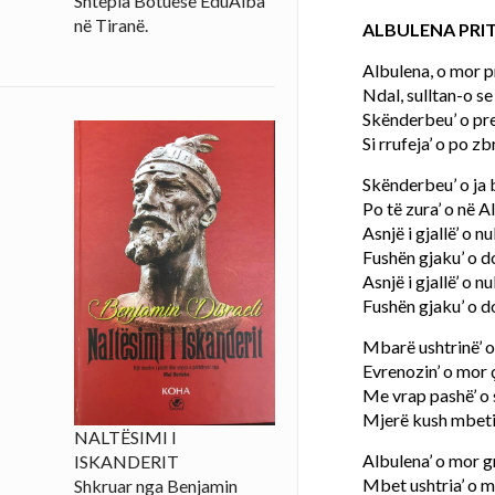
Shtëpia Botuese EduAlba
në Tiranë.
ALBULENA PRIT
Albulena, o mor pr
Ndal, sulltan-o se 
Skënderbeu’ o prej
Si rrufeja’ o po zb
Skënderbeu’ o ja 
Po të zura’ o në A
Asnjë i gjallë’ o n
Fushën gjaku’ o d
Asnjë i gjallë’ o n
Fushën gjaku’ o d
Mbarë ushtrinë’ o 
Evrenozin’ o mor ç
Me vrap pashë’ o s
Mjerë kush mbeti’
NALTËSIMI I
Albulena’ o mor 
ISKANDERIT
Mbet ushtria’ o m
Shkruar nga Benjamin