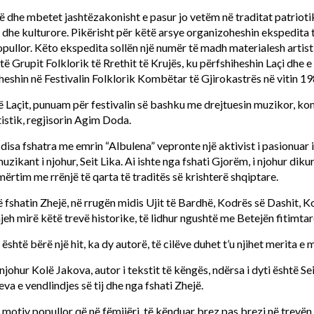
ë dhe mbetet jashtëzakonisht e pasur jo vetëm në traditat patrioti
 dhe kulturore. Pikërisht për këtë arsye organizoheshin ekspedita
pullor. Këto ekspedita sollën një numër të madh materialesh artisti
ë Grupit Folklorik të Rrethit të Krujës, ku përfshiheshin Laçi dhe e 
oheshin në Festivalin Folklorik Kombëtar të Gjirokastrës në vitin 19
të Laçit, punuam për festivalin së bashku me drejtuesin muzikor, k
tistik, regjisorin Agim Doda.
isa fshatra me emrin “Albulena” vepronte një aktivist i pasionuar i
zikant i njohur, Seit Lika. Ai ishte nga fshati Gjorëm, i njohur diku
mërtim me rrënjë të qarta të traditës së krishterë shqiptare.
 fshatin Zhejë, në rrugën midis Ujit të Bardhë, Kodrës së Dashit, 
njeh mirë këtë trevë historike, të lidhur ngushtë me Betejën fitimtar
 është bërë një hit, ka dy autorë, të cilëve duhet t’u njihet merita e
 njohur Kolë Jakova, autor i tekstit të këngës, ndërsa i dyti është Seit
va e vendlindjes së tij dhe nga fshati Zhejë.
 motiv popullor që në fëmijëri, të kënduar brez pas brezi në trevën e