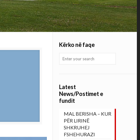
Kërko në faqe
Latest
News/Postimet e
fundit
MAL BERISHA – KUR
PËR LIRINË
SHKRUHEJ
FSHEHURAZI