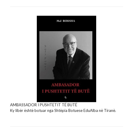
AMBASSADOR I PUSHTETIT TË BUTË
Ky libër është botuar nga Shtëpia Botuese EduAlba në Tiranë.