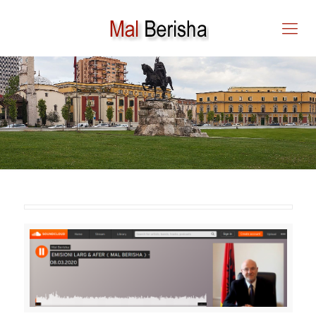
Radio Tirana – EMISIONI
LARG & AFER ( MAL
BERISHA ) – 08.03.2020