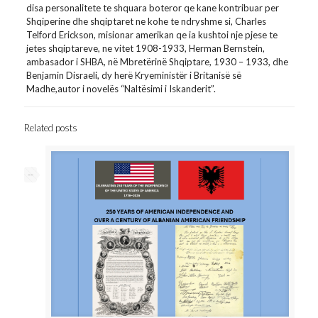
disa personalitete te shquara boteror qe kane kontribuar per
Shqiperine dhe shqiptaret ne kohe te ndryshme si, Charles
Telford Erickson, misionar amerikan qe ia kushtoi nje pjese te
jetes shqiptareve, ne vitet 1908-1933, Herman Bernstein,
ambasador i SHBA, në Mbretërinë Shqiptare, 1930 – 1933, dhe
Benjamin Disraeli, dy herë Kryeministër i Britanisë së
Madhe,autor i novelës “Naltësimi i Iskanderit”.
Related posts
--