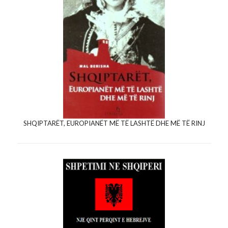
SHQIPTARËT, EUROPIANËT MË TË LASHTË DHE MË TË RINJ