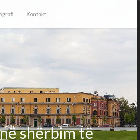
ografi
Kontakt
 në shërbim të