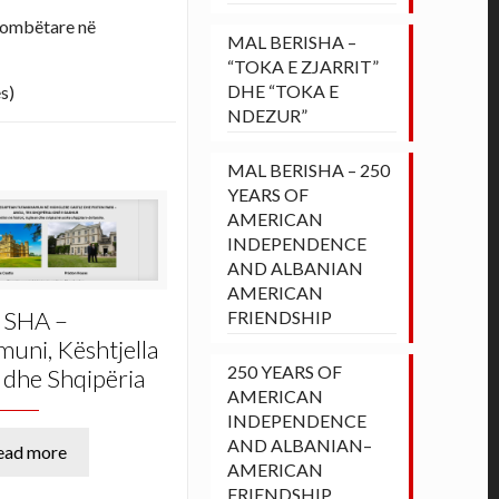
kombëtare në
MAL BERISHA –
“TOKA E ZJARRIT”
DHE “TOKA E
s)
NDEZUR”
MAL BERISHA – 250
YEARS OF
AMERICAN
INDEPENDENCE
AND ALBANIAN
AMERICAN
ISHA –
FRIENDSHIP
uni, Kështjella
250 YEARS OF
 dhe Shqipëria
AMERICAN
INDEPENDENCE
AND ALBANIAN–
ead more
AMERICAN
FRIENDSHIP