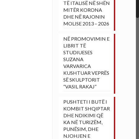
TË ITALISË NË SHËN
MITËR KORONA
DHE NË RAJONIN
MOLISE 2013 – 2026
NË PROMOVIMIN E
LIBRIT TË
STUDIUESES
SUZANA
VARVARICA
KUSHTUAR VEPRËS
SË SKULPTORIT
“VASIL RAKAJ”
PUSHTETI I BUTË I
KOMBIT SHQIPTAR
DHE NDIKIMI QË
KA NË TURIZËM,
PUNËSIM, DHE
NJOHJEN E