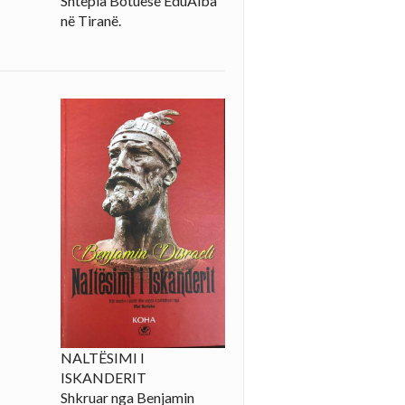
Shtëpia Botuese EduAlba
në Tiranë.
NALTËSIMI I
ISKANDERIT
Shkruar nga Benjamin