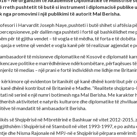
2016 – Në organizim të Akademisë Diplomatike të Ministrisë 
 rreth pushtetit të butë si instrument i diplomacisë publike u
k nga promovimi i një publikimi të autorit Mal Berisha.
ofesori i Harvardit Joseph Naye, pushteti i butë shihet si aftësia p
percepsioneve, për dallim nga pushteti i fortë që bashkëlidhet me
ëm për të gjitha vendet – të vogla e të mëdha, të forta e të dobëta
 qasja e vetme që vendet e vogla kanë për të realizuar agjendat e po
ambasadorë të misioneve diplomatike në Kosovë e diplomatë karr
hkencave politike e marrëdhënieve ndërkombëtare, përfaqësues të s
 njerëz të medias – një prani e fortë individësh me lidhje me Britan
une kërkimore që evidenton britanikët që kanë dhënë kontribut për c
t kanë dhënë kontribut në Britaninë e Madhe. “Realitete shqiptaro-
shtati në serinë e një numri botimesh nga Mal Berisha. Me karakter h
 njëherësh aktivitetet e natyrës kulturore dhe diplomatike të zhvill
itëve të mandatit të ambasadorit Berisha.
ikës së Shqipërisë në Mbretërinë e Bashkuar në vitet 2012-2015, 
rgjithshëm i Shqipërisë në Stamboll në vitet 1993-1997, e po ashtu e
tje dhe Nisma Rajonale në MPJ-në e Shqipërisë përpara emërimit 