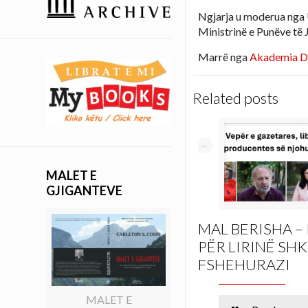
Ngjarja u moderua nga
Ministrinë e Punëve të
Marrë nga
Akademia Di
Related posts
--
MALET E
GJIGANTEVE
MAL BERISHA –
PËR LIRINË SH
FSHEHURAZI
MALET E