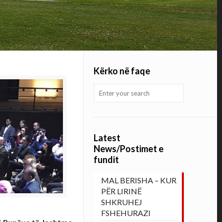
Kërko në faqe
Latest
News/Postimet e
fundit
MAL BERISHA – KUR
PËR LIRINË
SHKRUHEJ
FSHEHURAZI