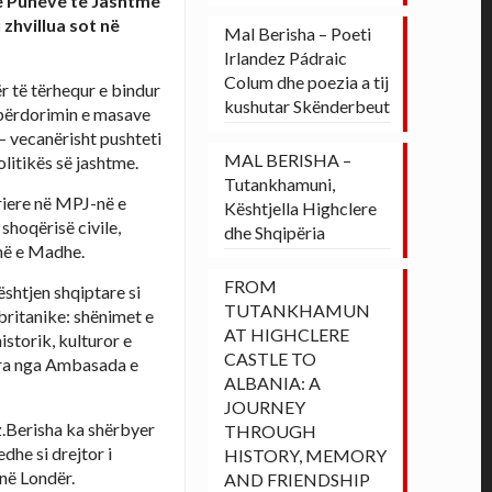
së Punëve të Jashtme
 zhvillua sot në
Mal Berisha – Poeti
Irlandez Pádraic
Colum dhe poezia a tij
ër të tërhequr e bindur
kushutar Skënderbeut
 përdorimin e masave
 – vecanërisht pushteti
MAL BERISHA –
litikës së jashtme.
Tutankhamuni,
iere në MPJ-në e
Kështjella Highclere
hoqërisë civile,
dhe Shqipëria
inë e Madhe.
FROM
ështjen shqiptare si
TUTANKHAMUN
britanike: shënimet e
AT HIGHCLERE
istorik, kulturor e
CASTLE TO
uara nga Ambasada e
ALBANIA: A
JOURNEY
z.Berisha ka shërbyer
THROUGH
dhe si drejtor i
HISTORY, MEMORY
në Londër.
AND FRIENDSHIP