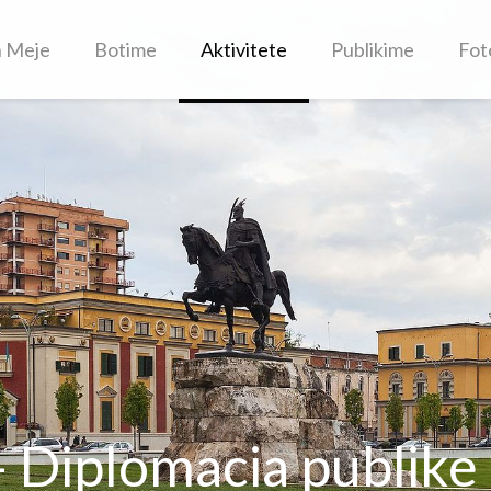
h Meje
Botime
Aktivitete
Publikime
Fot
– Diplomacia publike