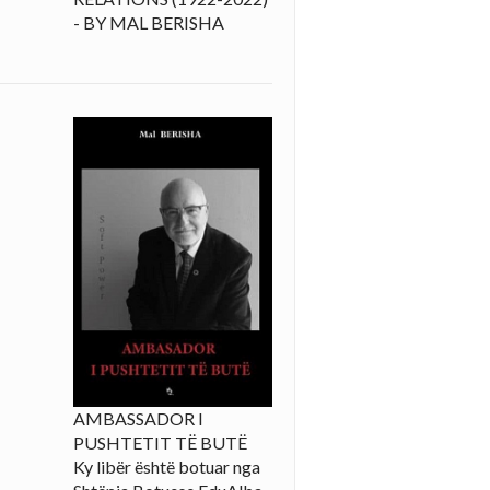
- BY MAL BERISHA
AMBASSADOR I
PUSHTETIT TË BUTË
Ky libër është botuar nga