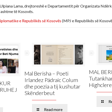
 Ulpiana Lama, drejtoreshë e Departamentit për Organizata Ndër
 Jashtme të Kosovës.
plomatike e Republikës së Kosovës
(MPJ e Republikës së Kosovë
--
--
MAL BER
Mal Berisha – Poeti
Tutankham
Irlandez Pádraic Colum
 KUR
Highclere
dhe poezia a tij kushutar
KRUHEJ
Skënderbeut
R
Read more