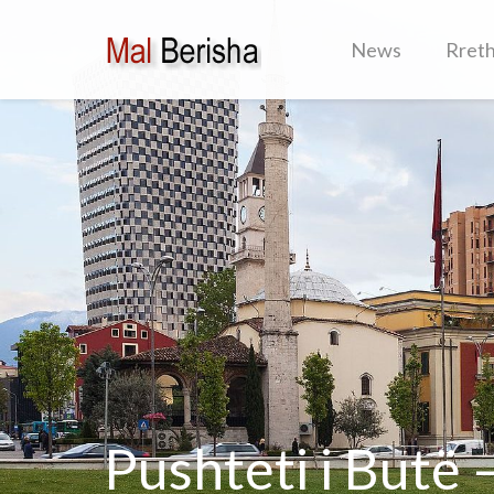
News
Rret
Pushteti i Butë 