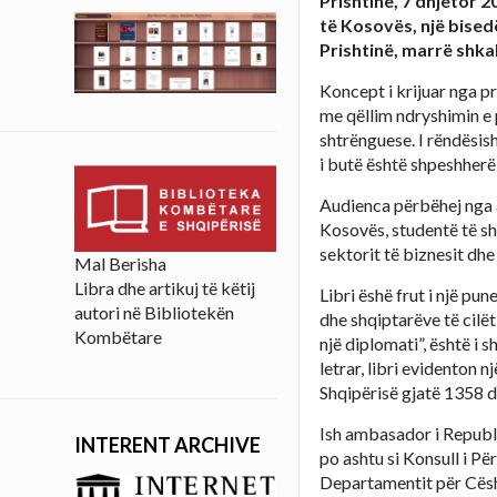
Prishtinë, 7 dhjetor 
të Kosovës, një bisedë
Prishtinë, marrë shka
Koncept i krijuar nga pr
me qëllim ndryshimin e 
shtrënguese. I rëndësish
i butë është shpeshherë
Audienca përbëhej nga 
Kosovës, studentë të s
sektorit të biznesit dhe
Mal Berisha
Libra dhe artikuj të këtij
Libri ëshë frut i një p
autori në Bibliotekën
dhe shqiptarëve të cilë
Kombëtare
një diplomati”, është i 
letrar, libri evidenton
Shqipërisë gjatë 1358 d
Ish ambasador i Republ
INTERENT ARCHIVE
po ashtu si Konsull i Pë
Departamentit për Cësh