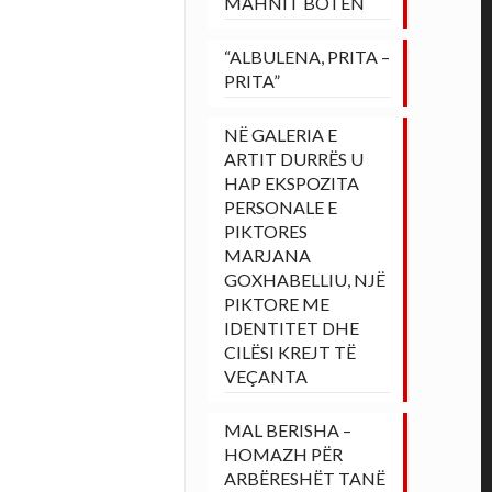
MAHNIT BOTËN
“ALBULENA, PRITA –
PRITA”
NË GALERIA E
ARTIT DURRËS U
HAP EKSPOZITA
PERSONALE E
PIKTORES
MARJANA
GOXHABELLIU, NJË
PIKTORE ME
IDENTITET DHE
CILËSI KREJT TË
VEÇANTA
MAL BERISHA –
HOMAZH PËR
ARBËRESHËT TANË