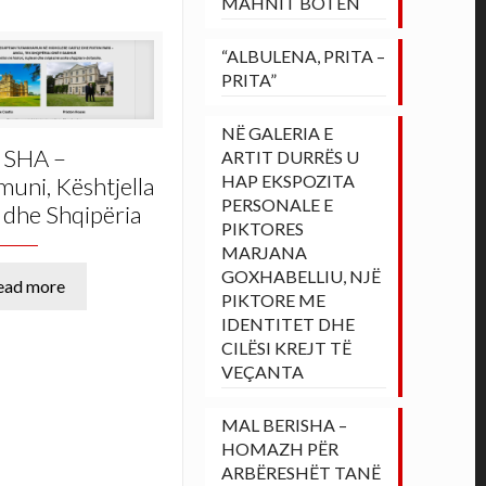
MAHNIT BOTËN
“ALBULENA, PRITA –
PRITA”
NË GALERIA E
ISHA –
ARTIT DURRËS U
HAP EKSPOZITA
uni, Kështjella
PERSONALE E
 dhe Shqipëria
PIKTORES
MARJANA
GOXHABELLIU, NJË
ead more
PIKTORE ME
IDENTITET DHE
CILËSI KREJT TË
VEÇANTA
MAL BERISHA –
HOMAZH PËR
ARBËRESHËT TANË