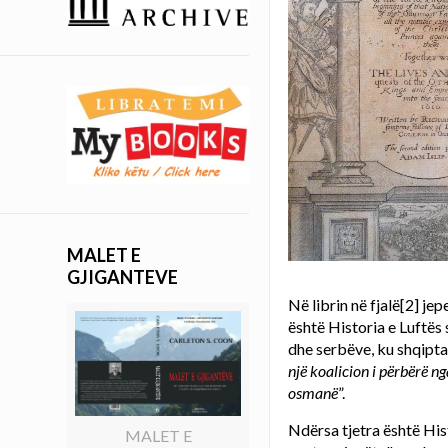
MALET E
GJIGANTEVE
Në librin në fjalë
[2]
jepe
është Historia e Luftës
dhe serbëve, ku shqiptar
një koalicion i përbërë ng
osmanë
”.
Ndërsa tjetra është Hist
MALET E