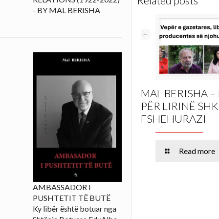
Related posts
- BY MAL BERISHA
--
MAL BERISHA –
PËR LIRINË SH
FSHEHURAZI
Read more
AMBASSADOR I
PUSHTETIT TË BUTË
Ky libër është botuar nga