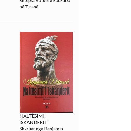
Shtëpia Botuese EduAlba
në Tiranë.
NALTËSIMI I
ISKANDERIT
Shkruar nga Benjamin