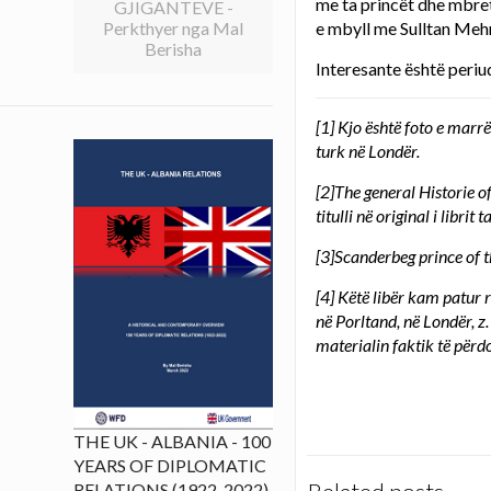
me ta princët dhe mbretë
GJIGANTEVE -
e mbyll me Sulltan Meh
Perkthyer nga Mal
Berisha
Interesante është peri
[1]
Kjo është foto e marrë 
turk në Londër.
[2]
The general Historie of
titulli në original i libri
[3]
Scanderbeg prince of t
[4]
Këtë libër kam patur r
në Porltand, në Londër, z
materialin faktik të përdo
THE UK - ALBANIA - 100
YEARS OF DIPLOMATIC
RELATIONS (1922-2022)