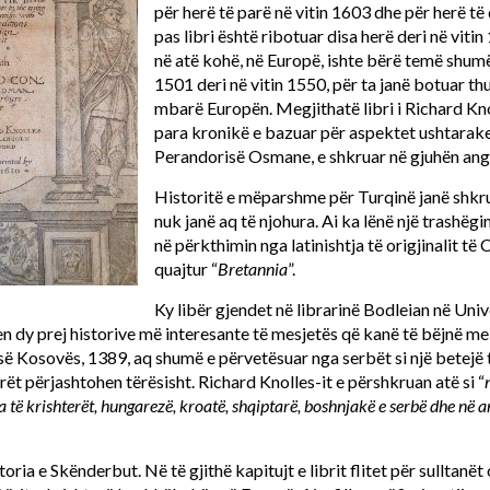
për herë të parë në vitin 1603 dhe për herë të
pas libri është ribotuar disa herë deri në viti
në atë kohë, në Europë, ishte bërë temë shumë
1501 deri në vitin 1550, për ta janë botuar th
mbarë Europën. Megjithatë libri i Richard Kno
para kronikë e bazuar për aspektet ushtarake
Perandorisë Osmane, e shkruar në gjuhën ang
Historitë e mëparshme për Turqinë janë shkru
nuk janë aq të njohura. Ai ka lënë një trashë
në përkthimin nga latinishtja të origjinalit të 
quajtur “
Bretannia
”.
Ky libër gjendet në librarinë Bodleian në Univ
n dy prej historive më interesante të mesjetës që kanë të bëjnë me
 së Kosovës, 1389, aq shumë e përvetësuar nga serbët si një betejë 
ët përjashtohen tërësisht. Richard Knolles-it e përshkruan atë si “
a të krishterët, hungarezë, kroatë, shqiptarë, boshnjakë e serbë dhe në an
oria e Skënderbut. Në të gjithë kapitujt e librit flitet për sulltanë