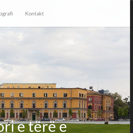
ografi
Kontakt
i e tërë e