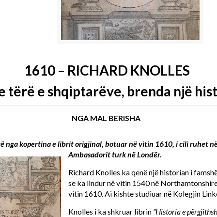
1610 –
RICHARD KNOLLES
 e tërë e shqiptarëve, brenda një hist
NGA MAL BERISHA
ë nga kopertina e librit origjinal, botuar në vitin 1610, i cili ruhet 
Ambasadorit turk në Londër.
Richard Knolles ka qenë një historian i fam
se ka lindur në vitin 1540 në Northamtonshir
vitin 1610. Ai kishte studiuar në Kolegjin Lin
Knolles i ka shkruar librin
”Historia e përgjith