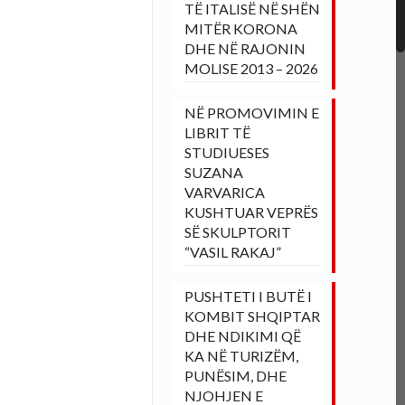
TË ITALISË NË SHËN
MITËR KORONA
DHE NË RAJONIN
MOLISE 2013 – 2026
NË PROMOVIMIN E
LIBRIT TË
STUDIUESES
SUZANA
VARVARICA
KUSHTUAR VEPRËS
SË SKULPTORIT
“VASIL RAKAJ”
PUSHTETI I BUTË I
KOMBIT SHQIPTAR
DHE NDIKIMI QË
KA NË TURIZËM,
PUNËSIM, DHE
NJOHJEN E