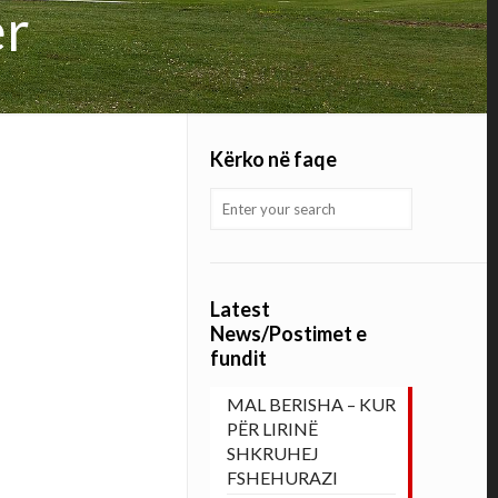
ër
Kërko në faqe
Latest
News/Postimet e
fundit
MAL BERISHA – KUR
PËR LIRINË
SHKRUHEJ
FSHEHURAZI