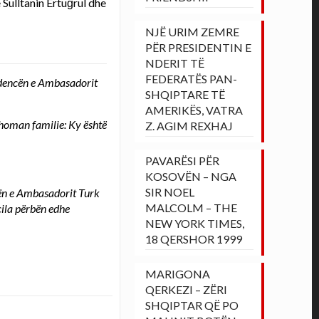
 Sulltanin Ertuğrul dhe
NJË URIM ZEMRE
PËR PRESIDENTIN E
NDERIT TË
FEDERATËS PAN-
ezidencën e Ambasadorit
SHQIPTARE TË
AMERIKËS, VATRA
Othoman familie: Ky është
Z. AGIM REXHAJ
PAVARËSI PËR
KOSOVËN – NGA
SIR NOEL
ncën e Ambasadorit Turk
MALCOLM – THE
cila përbën edhe
NEW YORK TIMES,
18 QERSHOR 1999
MARIGONA
QERKEZI – ZËRI
SHQIPTAR QË PO