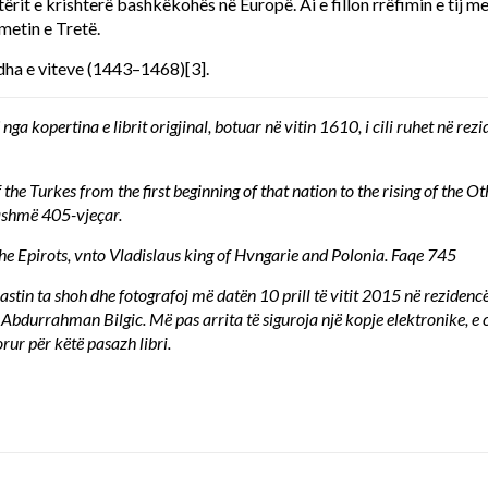
rit e krishterë bashkëkohës në Europë. Ai e fillon rrëfimin e tij me
metin e Tretë.
udha e viteve (1443–1468)
[3]
.
nga kopertina e librit origjinal, botuar në vitin 1610, i cili ruhet në r
 the Turkes from the first beginning of that nation to the rising of the 
t tashmë 405-vjeçar.
he Epirots, vnto Vladislaus king of Hvngarie and Polonia. Faqe 745
astin ta shoh dhe fotografoj më datën 10 prill të vitit 2015 në rezide
. Abdurrahman Bilgic. Më pas arrita të siguroja një kopje elektronike, e 
rur për këtë pasazh libri.