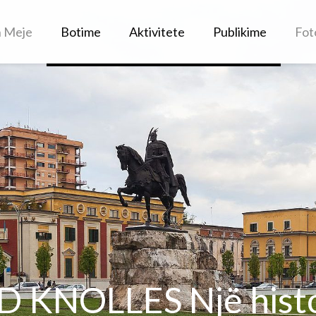
h Meje
Botime
Aktivitete
Publikime
Fot
 KNOLLES Një histor