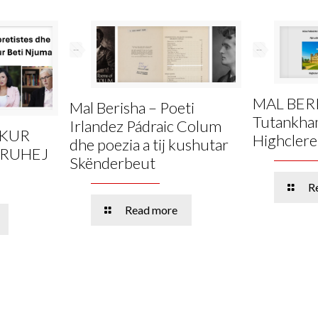
--
--
MAL BER
Mal Berisha – Poeti
Tutankham
Irlandez Pádraic Colum
 KUR
Highclere
dhe poezia a tij kushutar
KRUHEJ
Skënderbeut
R
Read more