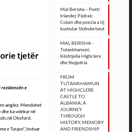
Mal Berisha – Poeti
Irlandez Pádraic
Colum dhe poezia a tij
kushutar Skënderbeut
MAL BERISHA –
Tutankhamuni,
orie tjetër
Kështjella Highclere
dhe Shqipëria
FROM
TUTANKHAMUN
në rezidencën e
AT HIGHCLERE
CASTLE TO
ALBANIA: A
shëm anglez. Mendohet
JOURNEY
e dhe ka vdekur në
THROUGH
koln, në Oksford.
HISTORY, MEMORY
shme e Turqve”
, botuar
AND FRIENDSHIP