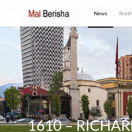
News
Rret
1610 – RICHARD