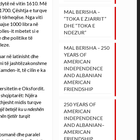
 dytë në vitin 1610. Më
n 1700. Çështja e turqve
MAL BERISHA –
 tërheqëse. Nga viti
“TOKA E ZJARRIT”
uajse 1000 libra në
DHE “TOKA E
lles-it mbetet si e
NDEZUR”
 dhe politike të
leze.
MAL BERISHA – 250
YEARS OF
ar në latinisht dhe
AMERICAN
gimi të jashtëzakonshme
INDEPENDENCE
Camden-it, të cilin e ka
AND ALBANIAN
AMERICAN
ersitetin e Oksfordit.
FRIENDSHIP
 shqiptarët: Njëra
thjesht midis turqve
250 YEARS OF
një betejë ku u ndeshën
AMERICAN
ën tjetër turqit
INDEPENDENCE
AND ALBANIAN–
AMERICAN
t osmanë dhe paralel
FRIENDSHIP