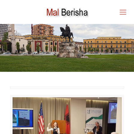
AMIRA UKAJ – MODELI I
FËMIJËS SË SOTËM TË
TALENTUAR SHQIPTAR