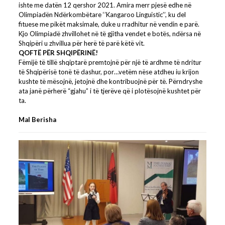
ishte me datën 12 qershor 2021. Amira merr pjesë edhe në
Olimpiadën Ndërkombëtare ‘’Kangaroo Linguistic’’, ku del
fituese me pikët maksimale, duke u rradhitur në vendin e parë.
Kjo Olimpiadë zhvillohet në të gjitha vendet e botës, ndërsa në
Shqipëri u zhvillua për herë të parë këtë vit.
QOFTË PËR SHQIPËRINË!
Fëmijë të tillë shqiptarë premtojnë për një të ardhme të ndritur
të Shqipërisë tonë të dashur, por…vetëm nëse atdheu iu krijon
kushte të mësojnë, jetojnë dhe kontribuojnë për të. Përndryshe
ata janë përherë “gjahu” i të tjerëve që i plotësojnë kushtet për
ta.
Mal Berisha