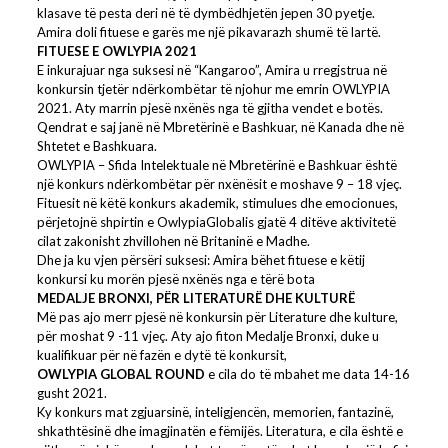
klasave të pesta deri në të dymbëdhjetën jepen 30 pyetje.
Amira doli fituese e garës me një pikavarazh shumë të lartë.
FITUESE E OWLYPIA 2021
E inkurajuar nga suksesi në “Kangaroo”, Amira u rregjstrua në
konkursin tjetër ndërkombëtar të njohur me emrin OWLYPIA
2021. Aty marrin pjesë nxënës nga të gjitha vendet e botës.
Qendrat e saj janë në Mbretërinë e Bashkuar, në Kanada dhe në
Shtetet e Bashkuara.
OWLYPIA – Sfida Intelektuale në Mbretërinë e Bashkuar është
një konkurs ndërkombëtar për nxënësit e moshave 9 – 18 vjeç.
Fituesit në këtë konkurs akademik, stimulues dhe emocionues,
përjetojnë shpirtin e OwlypiaGlobalis gjatë 4 ditëve aktivitetë
cilat zakonisht zhvillohen në Britaninë e Madhe.
Dhe ja ku vjen përsëri suksesi: Amira bëhet fituese e këtij
konkursi ku morën pjesë nxënës nga e tërë bota
MEDALJE BRONXI, PËR LITERATURË DHE KULTURË
Më pas ajo merr pjesë në konkursin për Literature dhe kulture,
për moshat 9 -11 vjeç. Aty ajo fiton Medalje Bronxi, duke u
kualifikuar për në fazën e dytë të konkursit,
OWLYPIA GLOBAL ROUND
e cila do të mbahet me data 14-16
gusht 2021.
Ky konkurs mat zgjuarsinë, inteligjencën, memorien, fantazinë,
shkathtësinë dhe imagjinatën e fëmijës. Literatura, e cila është e