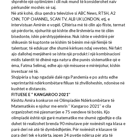
shprehte një optimizëm i cili nuk mund të konsiderohet naiv
përkundër moshës së saj.
Në atë kohë, disa qendra televizive si ABC News, RTSH, A2
CNN, TOP CHANNEL, SCAN TV, ALB UK LONDON, etj, e
intervistuan Amirën e vogël. Çiltërisa më të cilin ajo fliste, termat
që përdorte, njohuritë që kishte dhe lirshmëria me të cilën
bisedonte, ishin përshtypjelënëse. Nuk ishte e vështirë për
shikuesin të kuptonte se kishim të bënim më një fëmijë të
talentuar, të edukuar dhe shumë kërkues ndaj vevetes. Në fakt
ajo dallohej menjëherë se ishte një produkt i një kombinacioni
midis talentit të dhënë nga natyra dhe punës sistematike që e
ëma, Fatma Selimaj, edhe ajo një mësuese e mirënjohur, kishin
investuar në të.
Shqipëria u hap ngadalë dalë nga Pandemia e po ashtu edhe
veprimtaritë ndërkombëtare filluan të zhvilloheshin, ndonëse në
kushtet e distancës.
FITUESE E ‘’ KANGAROO 2021’’
Kështu Amira konkuron në Olimpiadën Ndërkombëtare të
Matematikës e njohur me emrin ‘’ Kangaroo 2021’’ e cila
organizohet më pjesmarrjen e 75 vendeve të botës. Kjo
olimpiadë është një garë matematike me shumë zgjedhje e cila
duhet të realizohet brenda 90 minutave për nxënësit nga klasa e
parë deri në atë të dymbëdhjetën. Për nxënësit e klasave të
para deri tek e katërta, jepen 24 pyetje ndërsa për ata të