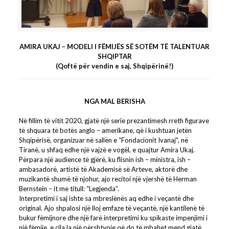
AMIRA UKAJ – MODELI I FËMIJËS SË SOTËM TË TALENTUAR
SHQIPTAR
(Qoftë për vendin e saj, Shqipërinë!)
NGA MAL BERISHA
Në fillim të vitit 2020, gjatë një serie prezantimesh rreth figurave
të shquara të botës anglo – amerikane, që i kushtuan jetën
Shqipërisë, organizuar në sallën e “Fondacionit Ivanaj”, në
Tiranë, u shfaq edhe një vajzë e vogël, e quajtur Amira Ukaj.
Përpara një audience të gjërë, ku flisnin ish – ministra, ish –
ambasadorë, artistë të Akademisë së Arteve, aktorë dhe
muzikantë shumë të njohur, ajo recitoi një vjershë të Herman
Bernstein – it me titull: “Legjenda”.
Interpretimi i saj ishte sa mbreslënës aq edhe i veçantë dhe
original. Ajo shpalosi një lloj emfaze të veçantë, një kantilenë të
bukur fëmijnore dhe një farë interpretimi ku spikaste impenjimi i
një fëmije, e cila la një përshtypje që do të mbahet mend gjatë.