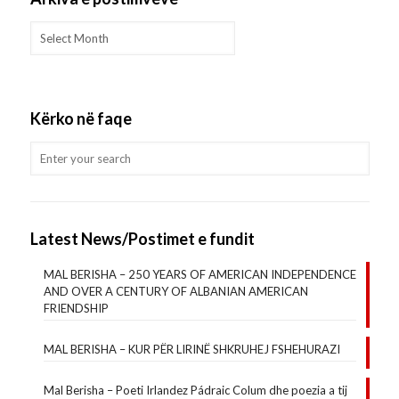
Arkiva
e
postimveve
Kërko në faqe
Latest News/Postimet e fundit
MAL BERISHA – 250 YEARS OF AMERICAN INDEPENDENCE
AND OVER A CENTURY OF ALBANIAN AMERICAN
FRIENDSHIP
MAL BERISHA – KUR PËR LIRINË SHKRUHEJ FSHEHURAZI
Mal Berisha – Poeti Irlandez Pádraic Colum dhe poezia a tij