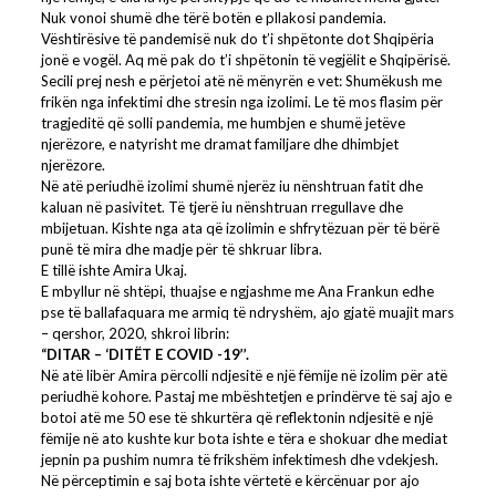
Nuk vonoi shumë dhe tërë botën e pllakosi pandemia.
Vështirësive të pandemisë nuk do t’i shpëtonte dot Shqipëria
jonë e vogël. Aq më pak do t’i shpëtonin të vegjëlit e Shqipërisë.
Secili prej nesh e përjetoi atë në mënyrën e vet: Shumëkush me
frikën nga infektimi dhe stresin nga izolimi. Le të mos flasim për
tragjeditë që solli pandemia, me humbjen e shumë jetëve
njerëzore, e natyrisht me dramat familjare dhe dhimbjet
njerëzore.
Në atë periudhë izolimi shumë njerëz iu nënshtruan fatit dhe
kaluan në pasivitet. Të tjerë iu nënshtruan rregullave dhe
mbijetuan. Kishte nga ata që izolimin e shfrytëzuan për të bërë
punë të mira dhe madje për të shkruar libra.
E tillë ishte Amira Ukaj.
E mbyllur në shtëpi, thuajse e ngjashme me Ana Frankun edhe
pse të ballafaquara me armiq të ndryshëm, ajo gjatë muajit mars
– qershor, 2020, shkroi librin:
“DITAR – ‘DITËT E COVID -19’’.
Në atë libër Amira përcolli ndjesitë e një fëmije në izolim për atë
periudhë kohore. Pastaj me mbështetjen e prindërve të saj ajo e
botoi atë me 50 ese të shkurtëra që reflektonin ndjesitë e një
fëmije në ato kushte kur bota ishte e tëra e shokuar dhe mediat
jepnin pa pushim numra të frikshëm infektimesh dhe vdekjesh.
Në përceptimin e saj bota ishte vërtetë e kërcënuar por ajo