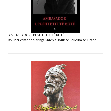
AMBASSADOR I PUSHTETIT TË BUTË
Ky libër është botuar nga Shtëpia Botuese EduAlba në Tiranë.