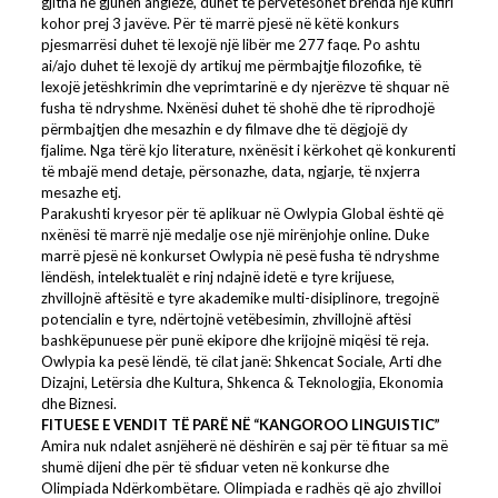
gjitha në gjuhën angleze, duhet te përvetësohet brenda një kufiri
kohor prej 3 javëve. Për të marrë pjesë në këtë konkurs
pjesmarrësi duhet të lexojë një libër me 277 faqe. Po ashtu
ai/ajo duhet të lexojë dy artikuj me përmbajtje filozofike, të
lexojë jetëshkrimin dhe veprimtarinë e dy njerëzve të shquar në
fusha të ndryshme. Nxënësi duhet të shohë dhe të riprodhojë
përmbajtjen dhe mesazhin e dy filmave dhe të dëgjojë dy
fjalime. Nga tërë kjo literature, nxënësit i kërkohet që konkurenti
të mbajë mend detaje, përsonazhe, data, ngjarje, të nxjerra
mesazhe etj.
Parakushti kryesor për të aplikuar në Owlypia Global është që
nxënësi të marrë një medalje ose një mirënjohje online. Duke
marrë pjesë në konkurset Owlypia në pesë fusha të ndryshme
lëndësh, intelektualët e rinj ndajnë idetë e tyre krijuese,
zhvillojnë aftësitë e tyre akademike multi-disiplinore, tregojnë
potencialin e tyre, ndërtojnë vetëbesimin, zhvillojnë aftësi
bashkëpunuese për punë ekipore dhe krijojnë miqësi të reja.
Owlypia ka pesë lëndë, të cilat janë: Shkencat Sociale, Arti dhe
Dizajni, Letërsia dhe Kultura, Shkenca & Teknologjia, Ekonomia
dhe Biznesi.
FITUESE E VENDIT TË PARË NË “KANGOROO LINGUISTIC”
Amira nuk ndalet asnjëherë në dëshirën e saj për të fituar sa më
shumë dijeni dhe për të sfiduar veten në konkurse dhe
Olimpiada Ndërkombëtare. Olimpiada e radhës që ajo zhvilloi