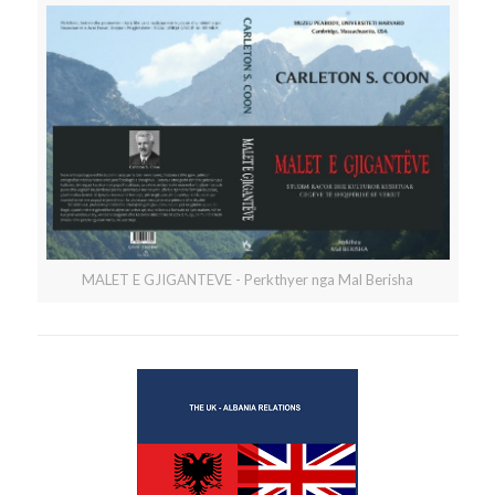
MALET E GJIGANTEVE - Perkthyer nga Mal Berisha