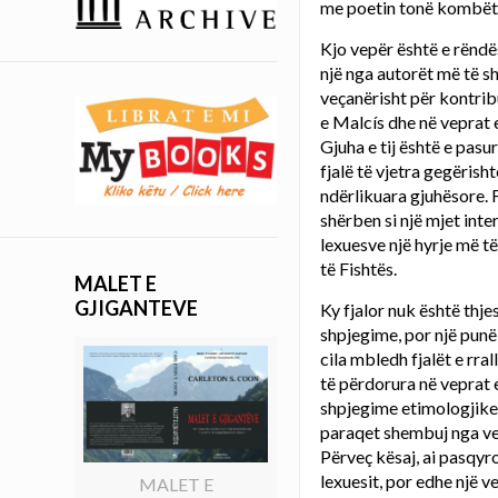
me poetin tonë kombët
Kjo vepër është e rëndë
një nga autorët më të sh
veçanërisht për kontrib
e Malcís dhe në veprat 
Gjuha e tij është e pas
fjalë të vjetra gegërish
ndërlikuara gjuhësore. Fj
shërben si një mjet inte
lexuesve një hyrje më t
të Fishtës.
MALET E
GJIGANTEVE
Ky fjalor nuk është thjes
shpjegime, por një punë 
cila mbledh fjalët e rra
të përdorura në veprat e
shpjegime etimologjike 
paraqet shembuj nga vep
Përveç kësaj, ai pasqyr
lexuesit, por edhe një v
MALET E