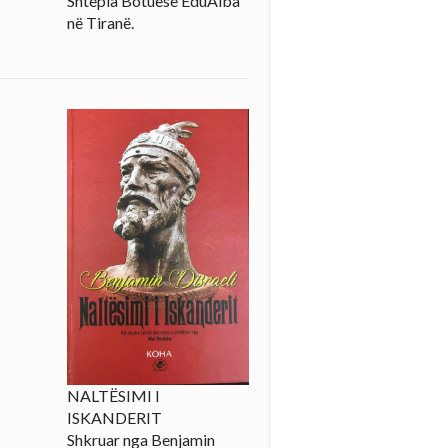
Shtëpia Botuese EduAlba
në Tiranë.
NALTËSIMI I
ISKANDERIT
Shkruar nga Benjamin