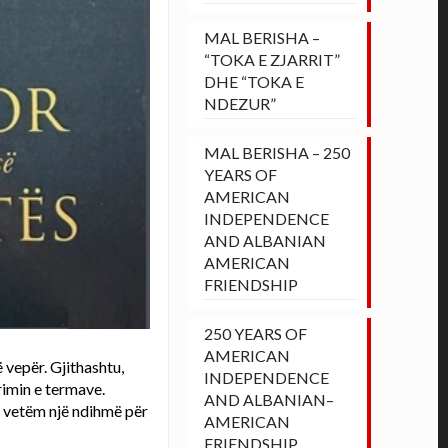
MAL BERISHA –
“TOKA E ZJARRIT”
DHE “TOKA E
NDEZUR”
MAL BERISHA – 250
YEARS OF
AMERICAN
INDEPENDENCE
AND ALBANIAN
AMERICAN
FRIENDSHIP
250 YEARS OF
AMERICAN
 vepër. Gjithashtu,
INDEPENDENCE
rimin e termave.
AND ALBANIAN–
jo vetëm një ndihmë për
AMERICAN
FRIENDSHIP