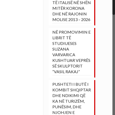
TË ITALISË NË SHËN
MITËR KORONA
DHE NË RAJONIN
MOLISE 2013 – 2026
NË PROMOVIMIN E
LIBRIT TË
STUDIUESES
SUZANA
VARVARICA
KUSHTUAR VEPRËS
SË SKULPTORIT
“VASIL RAKAJ”
PUSHTETI I BUTË I
KOMBIT SHQIPTAR
DHE NDIKIMI QË
KA NË TURIZËM,
PUNËSIM, DHE
NJOHJEN E