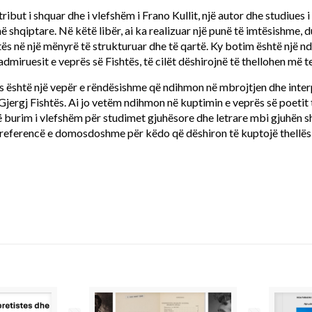
ibut i shquar dhe i vlefshëm i Frano Kullit, një autor dhe studiues i
në shqiptare. Në këtë libër, ai ka realizuar një punë të imtësishme,
htës në një mënyrë të strukturuar dhe të qartë. Ky botim është një 
admiruesit e veprës së Fishtës, të cilët dëshirojnë të thellohen më tej
tës është një vepër e rëndësishme që ndihmon në mbrojtjen dhe inter
 Gjergj Fishtës. Ai jo vetëm ndihmon në kuptimin e veprës së poetit
jë burim i vlefshëm për studimet gjuhësore dhe letrare mbi gjuhën s
ë referencë e domosdoshme për këdo që dëshiron të kuptojë thellë