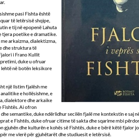
ar.
sishme pasi Fishta është
quar të letërsisë shqipe,
utin e tij në epopenë Lahuta
e tjera poetike e dramatike.
ur me arkaizma, dialektizma,
te dhe struktura të
alori i Frano Kullit
rpretimi, duke u ofruar
ë lehtë në botën leksikore
ht një listim fjalësh me
analitike e hollësishme, e
lla, dialektore dhe arkaike
 Fishtës. Ai ofron
dhe semantike, duke ndërlidhur secilën fjalë me kontekstin e saj në
rat e Fishtës, duke ofruar citime të sakta dhe sqarime mbi përdo
on gjuhën dhe kulturën e kohës së Fishtës, duke e bërë këtë fjalor 
epër me vlerë për gjuhëtarët dhe studiuesit e letërsisë.