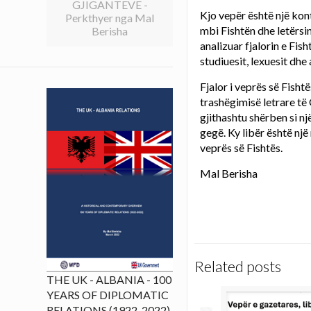
GJIGANTEVE -
Kjo vepër është një kontr
Perkthyer nga Mal
mbi Fishtën dhe letërsi
Berisha
analizuar fjalorin e Fis
studiuesit, lexuesit dhe 
Fjalor i veprës së Fish
trashëgimisë letrare të
gjithashtu shërben si n
gegë. Ky libër është nj
veprës së Fishtës.
Mal Berisha
Related posts
THE UK - ALBANIA - 100
YEARS OF DIPLOMATIC
RELATIONS (1922-2022)