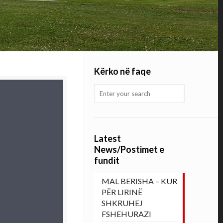
Kërko në faqe
Latest
News/Postimet e
fundit
MAL BERISHA – KUR
PËR LIRINË
SHKRUHEJ
FSHEHURAZI