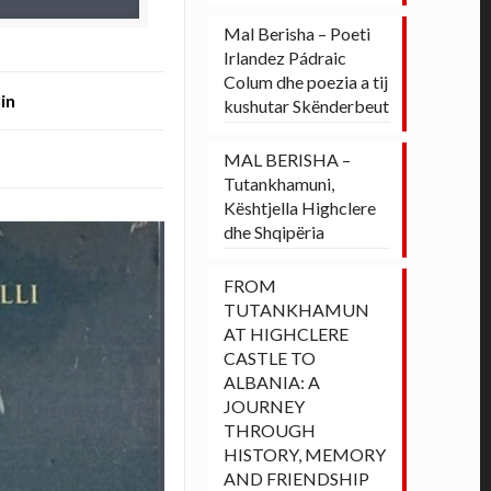
Mal Berisha – Poeti
Irlandez Pádraic
Colum dhe poezia a tij
in
kushutar Skënderbeut
MAL BERISHA –
Tutankhamuni,
Kështjella Highclere
dhe Shqipëria
FROM
TUTANKHAMUN
AT HIGHCLERE
CASTLE TO
ALBANIA: A
JOURNEY
THROUGH
HISTORY, MEMORY
AND FRIENDSHIP