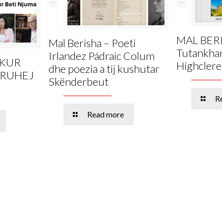
--
--
MAL BER
Mal Berisha – Poeti
Tutankham
Irlandez Pádraic Colum
 KUR
Highclere
dhe poezia a tij kushutar
KRUHEJ
Skënderbeut
R
Read more