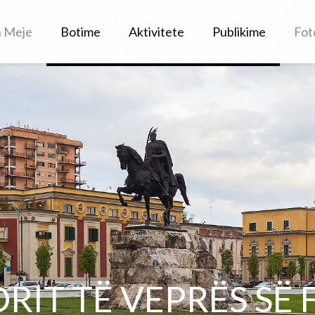
h Meje
Botime
Aktivitete
Publikime
Fot
LORIT TË VEPRËS SË 