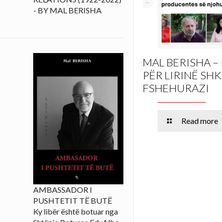
--
- BY MAL BERISHA
MAL BERISHA –
PËR LIRINË SH
FSHEHURAZI
Read more
AMBASSADOR I
PUSHTETIT TË BUTË
Ky libër është botuar nga