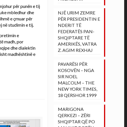
 njohur për punën e tij
 duke mbledhur dhe
NJË URIM ZEMRE
ndihmë e çmuar për
PËR PRESIDENTIN E
 në studimin e tij.
NDERIT TË
FEDERATËS PAN-
pretimin e
SHQIPTARE TË
 të madh, por
AMERIKËS, VATRA
hqipe dhe dialektin
Z. AGIM REXHAJ
sisht madhështinë e
PAVARËSI PËR
KOSOVËN – NGA
SIR NOEL
MALCOLM – THE
NEW YORK TIMES,
18 QERSHOR 1999
MARIGONA
QERKEZI – ZËRI
SHQIPTAR QË PO