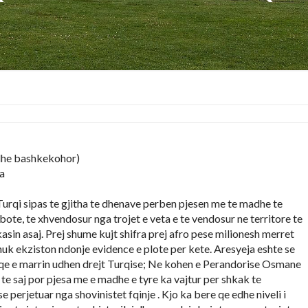
 dhe bashkekohor)
a
urqi sipas te gjitha te dhenave perben pjesen me te madhe te
bote, te xhvendosur nga trojet e veta e te vendosur ne territore te
rkasin asaj. Prej shume kujt shifra prej afro pese milionesh merret
nuk ekziston ndonje evidence e plote per kete. Aresyeja eshte se
 qe e marrin udhen drejt Turqise; Ne kohen e Perandorise Osmane
te saj por pjesa me e madhe e tyre ka vajtur per shkak te
e perjetuar nga shovinistet fqinje . Kjo ka bere qe edhe niveli i