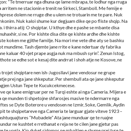
gon: “Te tmerruar nga dhuna qe lame mbrapa, te lodhur nga rruga
arritem ne stacionin e trenit ne Sirkeci, Stamboll. Me femije e
ashprese dolem ne rruge dhe u ulem ne trotuarin me te pare. Nuk
shkonim. Nuk kaloi shume kur degjuam dike qe po fliste shqip. Na
a. i thirra atij: O shqiptar. U kthye dhe e pashe se mbante disa
muhaxhir, si ne. Por kishte disa dite qe kishte ardhe dhe kishte
fuste koken me gjithe familje. Na mori me vete dhe aty se bashku
plot mundime. Tash djemte jane rrite e kane ndertuar dy fabrika
ane kaluar 40 vjet prape asgja nuk ma mbush syrin”. Zenun Istog,
 thote se edhe sot e kesaj dite andrrat i shoh atje ne Kosove, ne
a trojet shqiptare nen ish-Jugosllavi jane vendosur ne grupe
atje prej nga jane shkeputur. Per shembull ata qe jane shkeputur
lagjen Ustun Tepe te Kucukcekmecese.
eve qe kane emigruar per ne Turqi eshte ai nga Cameria. Mijera e
a qe munden ti shpetojne shfarosjes masive te ndermarre nga
Luftes se Dyte Boterore u vendosen ne Izmir, Soke, Gemlik, Aydin
upit te shqipetareve nga Cameria te larguar gjate viteve 1923 –
 ashtuquajtures “Mubadele” Ata jane munduar qe te ruajne
undur ne kushtet e rrethanat e reja ne te cilen jane gjetur pas
ve te vogla. Kjo duket sidomos ne mbajtjen e shume prej tyre te