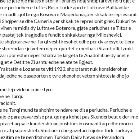
se te jete nje mates historik i dhunes ndaj shqiptareve ne trojet e
ala ne periudhen e Luftes Ruso Turke apo te Luftrave Ballkanike
e i madh, qofte nga Kosova e Maqedonia, per shkak te represionit
 i Shqiperise dhe Cameria per shkak te represionit grek. Dukuri te
 vihen re midis dy Luftrave Boterore, gjate periudhes se Titos e
 pastaj tek tragjedia e fundit e shkaktuar nga Miloshevici.
te shqiptareve ne Turqi veshtiresohet edhe per dy aresye te tjera:
e shperndare jo vetem neper qytetet e medha si Stambolli, Izmiri,
ari por edhe neper fshatra te largeta te Anadollit ne dy anet e
rigjet e Detit te Zi ashtu edhe ne ate te Egjeut.
Traktatin e Lozanes te viti 1923, shqiptaret nuk konsiderohen
daj edhe ne pasaporten e tyre shenohet vetem shtetesia dhe jo
me tej evidencimin e tyre.
ve ne Turqi.
acionit.
 ne Turqi mund ta shohim te ndare ne disa periudha. Periudhe e
 ajo e para pavaresise pra, qe nga kohet pas Skenderbeut e deri me
iptaret aq sa e kundershtuan pushtuesin osmanlli aq edhe moren
in e atij supershteti. Studiuesi dhe gazetari i njohur turk Turkaya
hezitim ne te perditshmen Turkish Daily News se Perandora