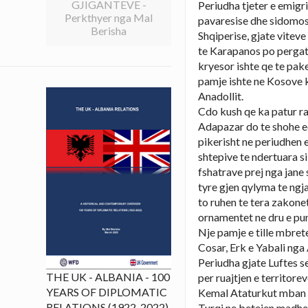
GJIGANTEVE -
Periudha tjeter e emigri
Perkthyer nga Mal
pavaresise dhe sidomos 
Berisha
Shqiperise, gjate vitev
te Karapanos po pergati
kryesor ishte qe te pake
pamje ishte ne Kosove k
Anadollit.
Cdo kush qe ka patur ra
Adapazar do te shohe e
pikerisht ne periudhen 
shtepive te ndertuara si
fshatrave prej nga jane 
tyre gjen qylyma te ngj
to ruhen te tera zakonet
ornamentet ne dru e puni
Nje pamje e tille mbrete
Cosar, Erk e Yabali nga
Periudha gjate Luftes s
THE UK - ALBANIA - 100
per ruajtjen e territor
YEARS OF DIPLOMATIC
Kemal Ataturkut mban v
RELATIONS (1922-2022)
Turqi ne betejen madhes