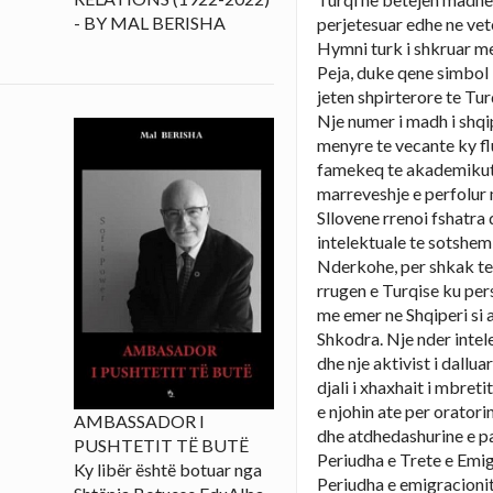
- BY MAL BERISHA
perjetesuar edhe ne vet
Hymni turk i shkruar m
Peja, duke qene simbol 
jeten shpirterore te Tur
Nje numer i madh i shq
menyre te vecante ky fl
famekeq te akademikut 
marreveshje e perfolur
Sllovene rrenoi fshatra
intelektuale te sotshem 
Nderkohe, per shkak te
rrugen e Turqise ku per
me emer ne Shqiperi si 
Shkodra. Nje nder intel
dhe nje aktivist i dallua
djali i xhaxhait i mbret
e njohin ate per orator
AMBASSADOR I
dhe atdhedashurine e p
PUSHTETIT TË BUTË
Periudha e Trete e Emig
Ky libër është botuar nga
Periudha e emigracionit