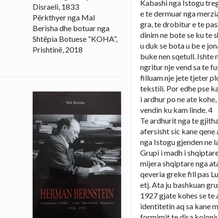
Kabashi nga Istogu tre
Disraeli, 1833
e te dermuar nga merzia 
Përkthyer nga Mal
gra, te drobitur e te p
Berisha dhe botuar nga
dinim ne bote se ku te 
Shtëpia Botuese “KOHA”,
u duk se bota u be e jon
Prishtinë, 2018
buke nen sqetull. Ishte 
ngritur nje vend sa te 
filluam nje jete tjeter 
tekstili. Por edhe pse k
i ardhur po ne ate kohe,
vendin ku kam linde. 4
Te ardhurit nga te gjith
afersisht sic kane qene 
nga Istogu gjenden ne 
Grupi i madh i shqiptar
mijera shqiptare nga at
qeveria greke fill pas 
etj. Ata ju bashkuan gr
1927 gjate kohes se te
identitetin aq sa kane m
formimit te disa koloni