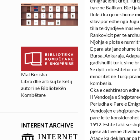
emigracionit drejt Turqi
tyre ne Ballkan. Bje fj
fluksi ka qene shume m
sllav por edhe nga Jugu
tilla te dyndjeve masive
Rankovicit per te ardhur
Njohja e plote e numrit 
E para ata jane shume t
Bursa, Ankaraja, Adapaz
gadishullit turk, si ne b
Se dyti, mbeshtetur ne 
Mal Berisha
minoritet ne Turqi pran
Libra dhe artikuj të këtij
kombesia.
autori në Bibliotekën
Cka e ceshtireson edhe 
Kombëtare
II Vendosja e Shqiptare
Periudha e Pare e Emigr
Vendosjen e shqiptareve
pare le te konsiderohet
1912. Eshte fakt se shq
INTERENT ARCHIVE
pjese aktive ne zhvillim
Ataov ka deklaruar pa 