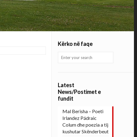
Kërko në faqe
Latest
News/Postimet e
fundit
Mal Berisha – Poeti
Irlandez Pádraic
Colum dhe poezia a tij
kushutar Skënderbeut