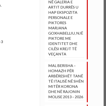
NË GALERIA E
.
ARTIT DURRËS U
HAP EKSPOZITA
PERSONALE E
PIKTORES
MARJANA
GOXHABELLIU, NJË
PIKTORE ME
-3
IDENTITET DHE
CILËSI KREJT TË
VEÇANTA
MAL BERISHA –
HOMAZH PËR
ARBËRESHËT TANË
TË ITALISË NË SHËN
MITËR KORONA
DHE NË RAJONIN
MOLISE 2013 – 2026