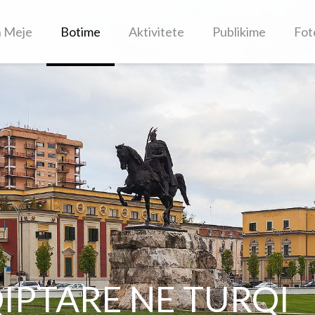
h Meje
Botime
Aktivitete
Publikime
Fot
IPTARE NE TURQI