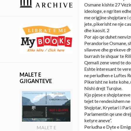
Osmane kishte 27 Vezire
ideologe, e ngriten edhe
me origjine shqiptare i
jete, pikerisht ne nje c
dhe kaosit. 2
Por ajo qe duhet nenvizu
Perandorise Osmane, shq
sllaveve dhe grekeve dh
burrash te shquar te Ril
Qemali zene vend te dor
Eshte interesant te ver
MALET E
ne periudhen e Luftes R
GJIGANTEVE
Pikerisht ne kete kohe,
Nishi drejt Turqise.
Kjo pjese e shqiptareve 
tejet te rendesishem ne
Shqiptar, Kryetari i Par
Parlamentin qe une drejt
ketyre aneve”.
Periudha e Dyte e Emigr
MALET E