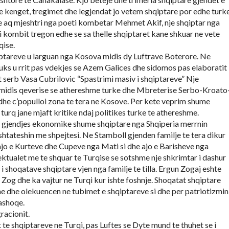
e kenget, tregimet dhe legjendat jo vetem shqiptare por edhe turke
e aq mjeshtri nga poeti kombetar Mehmet Akif, nje shqiptar nga
i kombit tregon edhe se sa thelle shqiptaret kane shkuar ne vete
qise.
iptareve u larguan nga Kosova midis dy Luftrave Boterore. Ne
uks u rrit pas vdekjes se Azem Galices dhe sidomos pas elaboratit
serb Vasa Cubrilovic “Spastrimi masiv i shqiptareve” Nje
 midis qeverise se athereshme turke dhe Mbreterise Serbo-Kroato
 dhe c’populloi zona te tera ne Kosove. Per kete veprim shume
turq jane mjaft kritike ndaj politikes turke te athereshme.
 gjendjes ekonomike shume shqiptare nga Shqiperia merrnin
shtateshin me shpejtesi. Ne Stamboll gjenden familje te tera dikur
ajo e Kurteve dhe Cupeve nga Mati si dhe ajo e Barisheve nga
ektualet me te shquar te Turqise se sotshme nje shkrimtar i dashur
r i shoqatave shqiptare vjen nga familje te tilla. Ergun Zogaj eshte
it Zog dhe ka vajtur ne Turqi kur ishte foshnje. Shoqatat shqiptare
ine dhe olekuencen ne tubimet e shqiptareve si dhe per patriotizmin
ashoqe.
racionit.
 te shqiptareve ne Turqi, pas Luftes se Dyte mund te thuhet se i