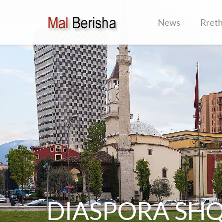
News
Rret
DIASPORA SHQ