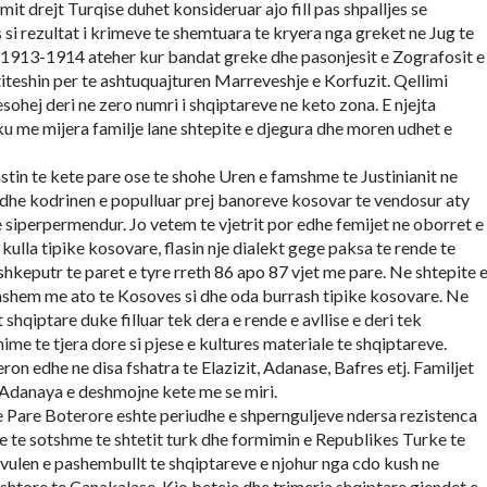
mit drejt Turqise duhet konsideruar ajo fill pas shpalljes se
si rezultat i krimeve te shemtuara te kryera nga greket ne Jug te
e 1913-1914 ateher kur bandat greke dhe pasonjesit e Zografosit e
teshin per te ashtuquajturen Marreveshje e Korfuzit. Qellimi
sohej deri ne zero numri i shqiptareve ne keto zona. E njejta
u me mijera familje lane shtepite e djegura dhe moren udhet e
stin te kete pare ose te shohe Uren e famshme te Justinianit ne
dhe kodrinen e populluar prej banoreve kosovar te vendosur aty
e siperpermendur. Jo vetem te vjetrit por edhe femijet ne oborret e
 kulla tipike kosovare, flasin nje dialekt gege paksa te rende te
shkeputr te paret e tyre rreth 86 apo 87 vjet me pare. Ne shtepite 
ashem me ato te Kosoves si dhe oda burrash tipike kosovare. Ne
 shqiptare duke filluar tek dera e rende e avllise e deri tek
me te tjera dore si pjese e kultures materiale te shqiptareve.
ron edhe ne disa fshatra te Elazizit, Adanase, Bafres etj. Familjet
 Adanaya e deshmojne kete me se miri.
e Pare Boterore eshte periudhe e shpernguljeve ndersa rezistenca
eve te sotshme te shtetit turk dhe formimin e Republikes Turke te
ulen e pashembullt te shqiptareve e njohur nga cdo kush ne
htore te Canakalase. Kjo beteje dhe trimeria shqiptare gjendet e