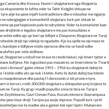
ga Cameria dhe Kosova. Numri i shqiptareve nga Shqiperia
Disa eksponente te luftes nder ta Tahir Kolgjini shkuan ne
 tyre atje ka qene mjaft kontradiktore dhe e mbushur me ngjarje
me ne ndergjegjen e komunitetit shqiptaro turk per shkak te
eme qe perfaqesonin pale te ndryshme. Nder ta komunistet luan
nen drejtimin e legates shqiptare e me pas konsullates e
 eshte edhe ajo qe beri qe lidhjet e Diaspores Shqiptare ne Turqi
oheshin drejt nje vdekje te ngadalte. Kjo ka sjelle ne nje mase te
, humbjen e lidhjeve midis njerezve dhe me se fundi edhe
araluftes per vete atdheun.
t, Shqiperise u mbyll me brave te rende hekuri, nje tmerr tjeter e
tane kufijeve. Ne Jugosllavi pas masakres se tmerrshme te Tivari
ksioni i Armeve” gjate viteve 1955 – 1956 ku shqiptaret duhej te
i kishin edhe ato qe nuk i kishin. Keto te dytat duhej tua blenin
 maqedonasve dhe pastaj t’i dorezonin si ish prone e tyre.
rri e terrori, rreth 300.000 shqiptare u shkeputen prej trojeve te
en ne Turqi. Ky grup i madh populloi zona te tera ne Turqi e
i ne Zeytinburnu, Gazi Osman Pasa, Kucukcekmece, Bayrampasa
ohe jane nisur drejt Turqise pa asnje shprese. Populli turk i priti
beshtetjen me te madhe ata e gjeten tek njeri tjetri. Muharrem