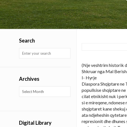
Search
(Nje veshtrim historik
Shkruar nga Mal Berish
I- Hyrje
Archives
Diaspora Shqiptare ne T
Archives
popullsise shqiptare ne 
cilat etnikisht nuk i pe
si e mireqene, ndonese 
shqiptaret kane shekuj
ata ndjeheshin qytetare 
represionit dhe dhunes s
Digital Library