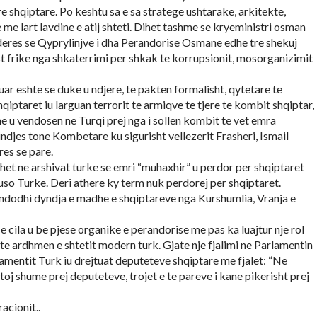
 shqiptare. Po keshtu sa e sa stratege ushtarake, arkitekte,
 me lart lavdine e atij shteti. Dihet tashme se kryeministri osman
 deres se Qyprylinjve i dha Perandorise Osmane edhe tre shekuj
ast frike nga shkaterrimi per shkak te korrupsionit, mosorganizimit
ar eshte se duke u ndjere, te pakten formalisht, qytetare te
iptaret iu larguan terrorit te armiqve te tjere te kombit shqiptar,
e u vendosen ne Turqi prej nga i sollen kombit te vet emra
indjes tone Kombetare ku sigurisht vellezerit Frasheri, Ismail
es se pare.
ehet ne arshivat turke se emri “muhaxhir” u perdor per shqiptaret
uso Turke. Deri athere ky term nuk perdorej per shqiptaret.
 ndodhi dyndja e madhe e shqiptareve nga Kurshumlia, Vranja e
e cila u be pjese organike e perandorise me pas ka luajtur nje rol
 te ardhmen e shtetit modern turk. Gjate nje fjalimi ne Parlamentin
lamentit Turk iu drejtuat deputeteve shqiptare me fjalet: “Ne
oj shume prej deputeteve, trojet e te pareve i kane pikerisht prej
acionit..