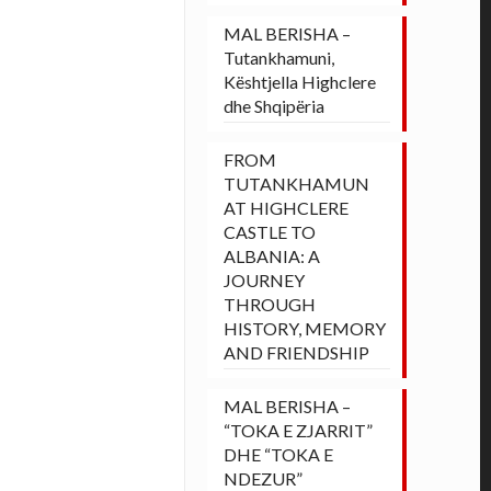
MAL BERISHA –
Tutankhamuni,
Kështjella Highclere
dhe Shqipëria
FROM
TUTANKHAMUN
AT HIGHCLERE
CASTLE TO
ALBANIA: A
JOURNEY
THROUGH
HISTORY, MEMORY
AND FRIENDSHIP
MAL BERISHA –
“TOKA E ZJARRIT”
DHE “TOKA E
NDEZUR”