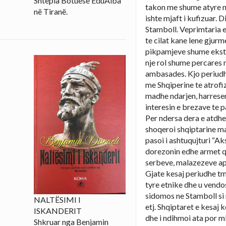
Shtëpia Botuese EduAlba
takon me shume atyre n
në Tiranë.
ishte mjaft i kufizuar. 
Stamboll. Veprimtaria e
te cilat kane lene gjur
pikpamjeve shume ekstr
nje rol shume percares 
ambasades. Kjo periudhe
me Shqiperine te atrofiz
madhe ndarjen, harresen
interesin e brezave te p
Per ndersa dera e atdheu
shoqeroi shqiptarine ma
pasoi i ashtuqujturi “A
dorezonin edhe armet qe 
serbeve, malazezeve apo
Gjate kesaj periudhe tme
tyre etnike dhe u vendos
sidomos ne Stamboll s
NALTËSIMI I
etj. Shqiptaret e kesaj k
ISKANDERIT
dhe i ndihmoi ata por m
Shkruar nga Benjamin