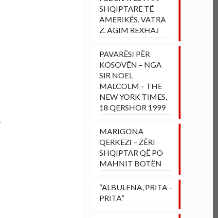
SHQIPTARE TË
AMERIKËS, VATRA
Z. AGIM REXHAJ
PAVARËSI PËR
KOSOVËN – NGA
SIR NOEL
MALCOLM – THE
NEW YORK TIMES,
18 QERSHOR 1999
e
MARIGONA
QERKEZI – ZËRI
SHQIPTAR QË PO
MAHNIT BOTËN
“ALBULENA, PRITA –
PRITA”