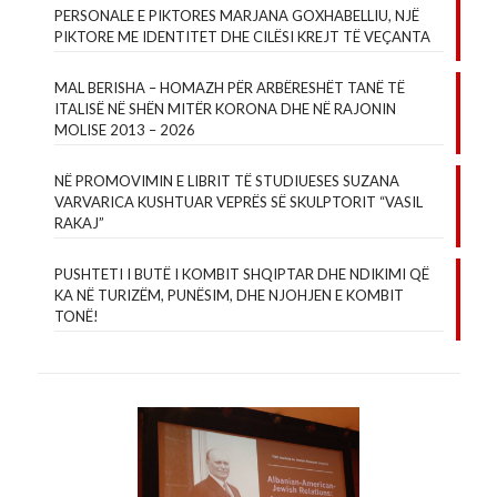
PERSONALE E PIKTORES MARJANA GOXHABELLIU, NJË
PIKTORE ME IDENTITET DHE CILËSI KREJT TË VEÇANTA
MAL BERISHA – HOMAZH PËR ARBËRESHËT TANË TË
ITALISË NË SHËN MITËR KORONA DHE NË RAJONIN
MOLISE 2013 – 2026
NË PROMOVIMIN E LIBRIT TË STUDIUESES SUZANA
VARVARICA KUSHTUAR VEPRËS SË SKULPTORIT “VASIL
RAKAJ”
PUSHTETI I BUTË I KOMBIT SHQIPTAR DHE NDIKIMI QË
KA NË TURIZËM, PUNËSIM, DHE NJOHJEN E KOMBIT
TONË!