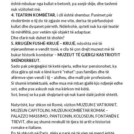
është mbuluar nga kullat e betonit, pa asnjë shije, dhe tashmë
nuk vizitohet më.
4. TEATRIN KOMBËTAR
, i cili është shembur. Punimet për
rindërtimin e tij do të zgjasin me vite, derisa të përfundojnë
kullat dhe dyqanet përreth. Ndërkohë, qyteti nuk ka një teatër
të mirëfilltë, por vetëm një objekt të adaptuar.
Dhe cfarë nuk duhet të shohin?
5. RRUGËN FUSHË-KRUJË – KRUJË
, ndoshta më të
mjerueshmen e vendit tonë, e cila të çon drejt muzeut më të
bukur historik kombëtar –
MUZEUT TË GJERGJ KASTRIOTIT
SKËNDERBEUT
.
Sado pak përgjegjësi të ketë njeriu, edhe kur pensionohet, ka
disa gjëra që nuk e lënë kurrë “rehat”: pas familjes dhe të
afërmve vjen vendi i tij – atdheu, dhe malli për profesionin.
Si shumë intelektualë, edhe mua më mban gjallë kjo ndjenjë edhe
sot, edhe pse askush nuk ma kërkon më këtë.
Sot, besoj se ka pak shqiptarë që nuk kanë dalë jashtë shtetit.
Natyrisht, kur shkon në Romë, viziton MUZEUN E VATIKANIT,
MUZEUN CAPITOLINI, MUZEUN KOMBËTAR ROMAK –
PALAZZO MASSIMO, PANTEONIN, KOLOSEUN, FONTANËN E
TREVIT, dhe aq shumë mrekulli të tjera të artit e historisë
romake e italiane.
Po të shkosh në Paris, gjëja e parë që të vjen në mend është