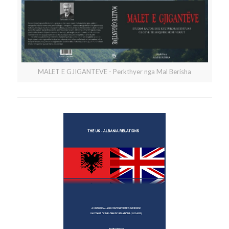
MALET E GJIGANTEVE - Perkthyer nga Mal Berisha