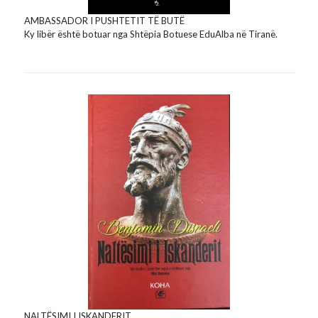
AMBASSADOR I PUSHTETIT TË BUTË
Ky libër është botuar nga Shtëpia Botuese EduAlba në Tiranë.
NALTËSIMI I ISKANDERIT