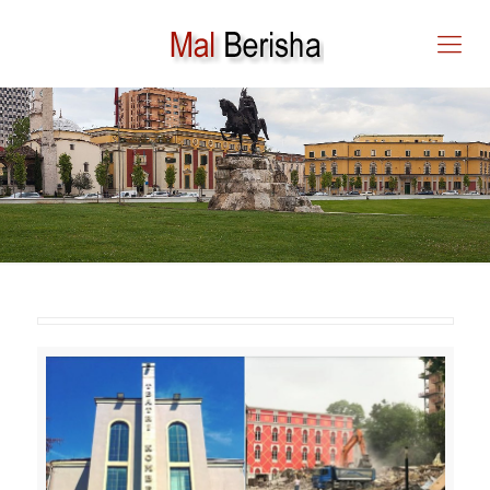
MAL BERISHA – KU MUND
TË MËSOJË TURISTI SE
KUSH JEMI NE