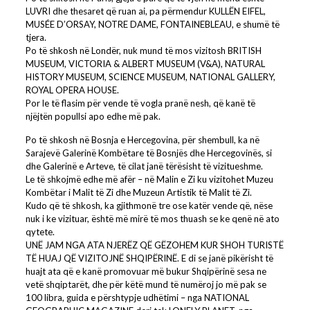
LUVRI dhe thesaret që ruan ai, pa përmendur KULLËN EIFEL,
MUSÉE D’ORSAY, NOTRE DAME, FONTAINEBLEAU, e shumë të
tjera.
Po të shkosh në Londër, nuk mund të mos vizitosh BRITISH
MUSEUM, VICTORIA & ALBERT MUSEUM (V&A), NATURAL
HISTORY MUSEUM, SCIENCE MUSEUM, NATIONAL GALLERY,
ROYAL OPERA HOUSE.
Por le të flasim për vende të vogla pranë nesh, që kanë të
njëjtën popullsi apo edhe më pak.
Po të shkosh në Bosnja e Hercegovina, për shembull, ka në
Sarajevë Galerinë Kombëtare të Bosnjës dhe Hercegovinës, si
dhe Galerinë e Arteve, të cilat janë tërësisht të vizitueshme.
Le të shkojmë edhe më afër – në Malin e Zi ku vizitohet Muzeu
Kombëtar i Malit të Zi dhe Muzeun Artistik të Malit të Zi.
Kudo që të shkosh, ka gjithmonë tre ose katër vende që, nëse
nuk i ke vizituar, është më mirë të mos thuash se ke qenë në ato
qytete.
UNË JAM NGA ATA NJERËZ QË GËZOHEM KUR SHOH TURISTË
TË HUAJ QË VIZITOJNË SHQIPËRINË. E di se janë pikërisht të
huajt ata që e kanë promovuar më bukur Shqipërinë sesa ne
vetë shqiptarët, dhe për këtë mund të numëroj jo më pak se
100 libra, guida e përshtypje udhëtimi – nga NATIONAL