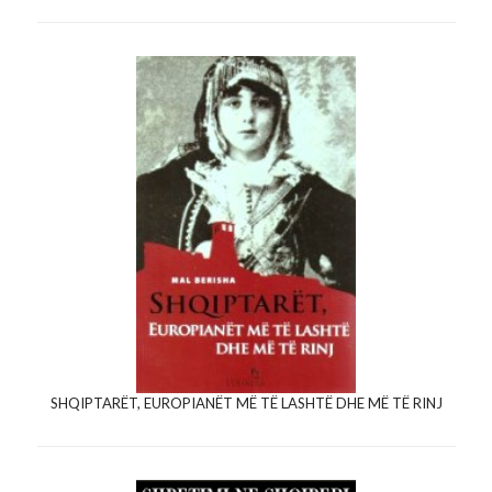
SHQIPTARËT, EUROPIANËT MË TË LASHTË DHE MË TË RINJ