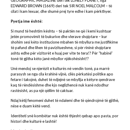
GEOGRAPHIC MAGAZINE deri tek LONELY PLANET, nga
EDWARD BROWN (1669) deri tek SIR NOEL MALCOLM – të
cilat i kam lexuar, dhe shumë prej tyre edhe i kam përkthyer.
Pyetja ime është:
Si mund të heshtim kështu – të paktën ne që i kemi kushtuar
jetën promovimit të bukurive dhe vlerave shqiptare – kur
shohim sesi këto institucione mbahen të mbyllura me justifikime
të pafund dhe lihen të pavizitueshme, si për rininë shqiptare
ashtu edhe për vizitorët e huaj per vite te tera!? Për “habinë”
tonë të gjitha këto janë mbyllor njëkohësisht!?
Unë mendoj se njerëzit e kulturës në vendin tonë, pa marrë
parasysh se nga cila krahinë vijnë, cilës përkatësi politike apo
fetare i takojnë, duhet të ndjejnë se mbyllja e këtyre qendrave
kaq të rëndësishme dhe kjo neglizhencë nuk kanë ndodhur
rastësisht, as pa një qëllim të caktuar.
Ndaj këtij fenomeni duhet të ndalemi dhe të qëndrojmë të gjithë,
nëse e duam këtë vend.
Identiteti ynë kombëtar nuk është thjesht qebap apo pasta, por
histori dhe kulturë e lashtë!