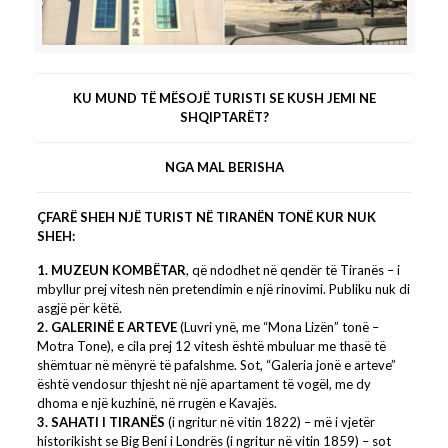
SHQIPTARËT?
KU MUND TË MËSOJË TURISTI SE KUSH JEMI NE
SHQIPTARËT?
NGA MAL BERISHA
ÇFARË SHEH NJË TURIST NË TIRANËN TONË KUR NUK
SHEH:
1. MUZEUN KOMBËTAR
, që ndodhet në qendër të Tiranës – i
mbyllur prej vitesh nën pretendimin e një rinovimi. Publiku nuk di
asgjë për këtë.
2. GALERINË E ARTEVE
(Luvri ynë, me “Mona Lizën” tonë –
Motra Tone), e cila prej 12 vitesh është mbuluar me thasë të
shëmtuar në mënyrë të pafalshme. Sot, “Galeria jonë e arteve”
është vendosur thjesht në një apartament të vogël, me dy
dhoma e një kuzhinë, në rrugën e Kavajës.
3. SAHATI I TIRANËS
(i ngritur në vitin 1822) – më i vjetër
historikisht se Big Beni i Londrës (i ngritur në vitin 1859) – sot