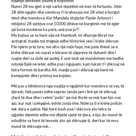
ndjenjë lehtësimi shumë e fuqishme:
Numri 28 mu gjet si një varkë shpëtimi në mes të furtunës. Ishin
28 ditë ngujim dhe vendosa t’i krahasoja me 28 vitet e burgut
tënd dhe mendova: Kur Mandela shqiptar Pjetër Arbnori i
mbijetoi 28 vjetëve ose 10300 ditëve në burgimin më të egër
që bota moderne ka parë, unë pse jo?!
Mu kujtua se sa herë vije në Stamboll, mi dhuroje librat me
autograf, madje më tregoje edhe historinë sesi i kishe shkruar.
Për njërin prej tyre, me afro një mijë faqe, më pate thënë se e
kishe shkruar në copat e letrave të cigareve të duhanit dhe i
ruajte deri sa dole që andej. E unë tash që mundohem me hedhe
ndonjë fjalë në letër, edhe pse i ngujuem, kam luksin t’i shkruaj në
letra format të bardha A4, madje pasi i shkruaj një herë në
kompjutër dhe i printoj me kujdes.
Më pas u lehtësova nga vuajtja e ngujimit kur mendova se veç të
tjerash, falë punës edhe veprës tande jam i lirë që të shkruaj
çfarë të dua dhe i vetmi “polic” që më thotë se nuk ban kjo ose
ajo, kur nuk i pëlqejnë, është zonja ime. Ndërsa ti e kishe policin
tek dera e qelisë. Një herë bash pse i shkrove ato letra ta
zgjatën denimin edhe me dhjetë vjetë të tjera, e kjo do mund të
ndodhte sa herë të lexonin ato që shkruaje ti, deri kur të mos
mund të shkruaje më…