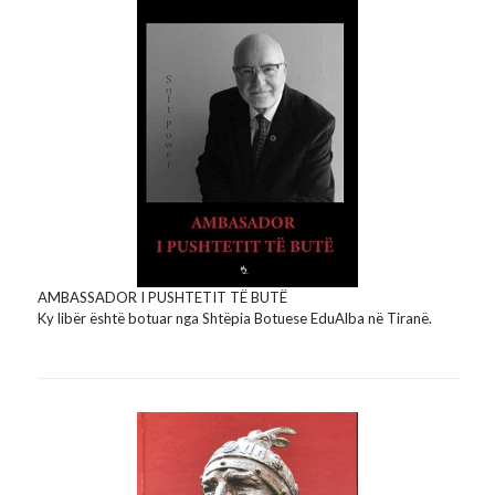
AMBASSADOR I PUSHTETIT TË BUTË
Ky libër është botuar nga Shtëpia Botuese EduAlba në Tiranë.