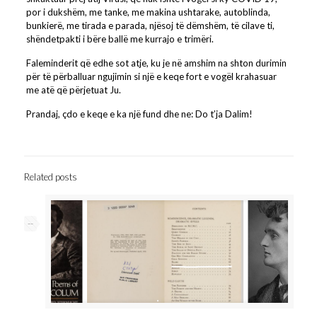
por i dukshëm, me tanke, me makina ushtarake, autoblinda,
bunkierë, me tirada e parada, njësoj të dëmshëm, të cilave ti,
shëndetpakti i bëre ballë me kurrajo e trimëri.
Faleminderit që edhe sot atje, ku je në amshim na shton durimin
për të përballuar ngujimin si një e keqe fort e vogël krahasuar
me atë që përjetuat Ju.
Prandaj, çdo e keqe e ka një fund dhe ne: Do t’ja Dalim!
Related posts
--