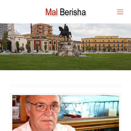
MAL BERISHA – PAS 28
DITËSH NË NGUJIM LETËR
DËRGUAR PJETËR