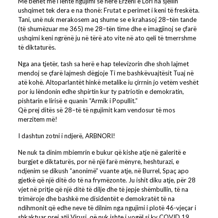
Më bëhet më i lehtë ngujimi se herë Erzeni e Lori na sjellin
ushqimet tek dera e na thonë: Frutat e perimet i keni të freskëta.
Tani, unë nuk merakosem aq shume se e krahasoj 28–tën tande
(të shumëzuar me 365) me 28–tën time dhe e imagjinoj se çfarë
ushqimi keni ngrënë ju në tërë ato vite në ato qeli të tmerrshme
të diktaturës.
Nga ana tjetër, tash sa herë e hap televizorin dhe shoh lajmet
mendoj se çfarë lajmesh dëgjoje Ti me bashkëvuajtësit Tuaj në
atë kohë. Altoparlantët hinkë metalike iu çirrnin jo vetëm veshët
por iu lëndonin edhe shpirtin kur ty patriotin e demokratin,
pishtarin e lirisë e quanin “Armik i Popullit.”
Që prej ditës së 28–të të ngujimit kam vendosur të mos
merzitem më!
I dashtun zotni i ndjerë, ARBNORI!
Ne nuk ta dinim mbiemrin e bukur që kishe atje në galeritë e
burgjet e diktaturës, por në një farë mënyre, heshturazi, e
ndjenim se dikush “anonimë” vuante atje, në Burrel, Spaç apo
gjetkë që një ditë do të na frymëzonte. Ju ishit diku atje, për 28
vjet në pritje që një ditë të dilje dhe të jepje shëmbullin, të na
trimëroje dhe bashkë me disidentët e demokratët të na
ndihmonit që edhe neve të dilnim nga ngujimi i plotë 46-vjeçar i
shkaktuar prej atij Virusi, që nuk ishte i vogël si ky COVID 19,