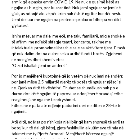
armik që e paska emrin COVID 19. Ne nuk e quajmë këtë as
ngujim as burgim, por kuarantinë. Nuk jemi ngujuar se jemi në
gjak, as ndonjë akuzë për krim nuk është ngritur kundër nesh.
Jemi denuar me ngujim pa pretencë prokurori dhe pa verdikt
gjykatësi.
Ishim mësuar me dalë, me ecë, me taku familjarë, miq e shokë e
të afërm, me ndjekë shfaqje teatri, koncerte, takime me
intelektualë, promovime librash e sa e sa aktivitete tjera. E tash
që nuk dalim dot na duket se ka ardhë fundi i botës. Zgjohemi
në mëngjes dhe i themi vetes:
“O zot ishallah jemi në andërr!”
Por jo menjëherë kuptojmë që jo vetëm që nuk jemi në andërr,
por janë mëse 2.5 miljardë njerëz të botës të ngujuar njësoj si
ne. Qenkan ditë të vështira! Thuhet se shumëkush nuk po e
duron dot këtë ngujim të paprovuar ndonjëherë prandaj edhe
reagimet janë nga më të ndryshmet.
Edhe unë e pata atë ndjenjë padurimi deri në ditën e 28–të të
ngujimit.
Atë ditë, ndërsa po rishikoja një libër që kam shpresë të arrij ta
botoj kur të dal që këtej, gjeta fashikullin e kujtimeve të mia në
takimet me ty Pjetër Arbnori! Menjëherë kërceva nga një