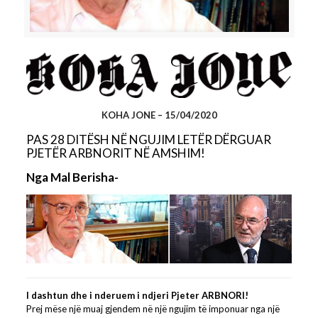
ARBNORIT NË AMSHIM!
KOHA JONE – 15/04/2020
PAS 28 DITËSH NË NGUJIM LETËR DËRGUAR
PJETËR ARBNORIT NË AMSHIM!
Nga Mal Berisha-
I dashtun dhe i nderuem i ndjeri Pjeter ARBNORI!
Prej mëse një muaj gjendem në një ngujim të imponuar nga një