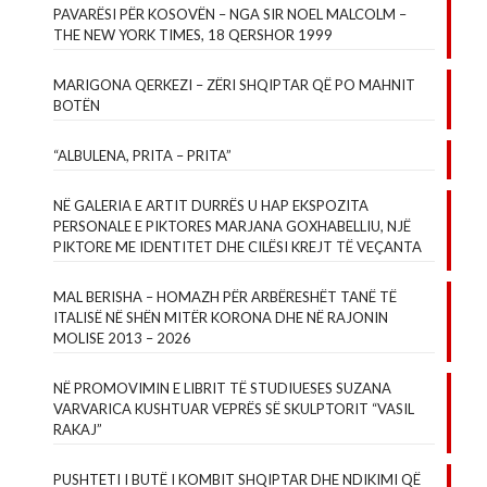
PAVARËSI PËR KOSOVËN – NGA SIR NOEL MALCOLM –
THE NEW YORK TIMES, 18 QERSHOR 1999
MARIGONA QERKEZI – ZËRI SHQIPTAR QË PO MAHNIT
BOTËN
“ALBULENA, PRITA – PRITA”
NË GALERIA E ARTIT DURRËS U HAP EKSPOZITA
PERSONALE E PIKTORES MARJANA GOXHABELLIU, NJË
PIKTORE ME IDENTITET DHE CILËSI KREJT TË VEÇANTA
MAL BERISHA – HOMAZH PËR ARBËRESHËT TANË TË
ITALISË NË SHËN MITËR KORONA DHE NË RAJONIN
MOLISE 2013 – 2026
NË PROMOVIMIN E LIBRIT TË STUDIUESES SUZANA
VARVARICA KUSHTUAR VEPRËS SË SKULPTORIT “VASIL
RAKAJ”
PUSHTETI I BUTË I KOMBIT SHQIPTAR DHE NDIKIMI QË