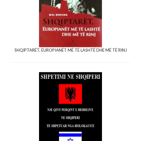
SHQIPTARËT, EUROPIANËT MË TË LASHTË DHE MË TË RINJ