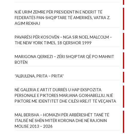
NJË URIM ZEMRE PËR PRESIDENTIN E NDERIT TË
FEDERATËS PAN-SHQIPTARE TË AMERIKËS, VATRA Z.
AGIM REXHAJ
PAVARËSI PËR KOSOVËN – NGA SIR NOEL MALCOLM –
THE NEW YORK TIMES, 18 QERSHOR 1999
MARIGONA QERKEZI – ZËRI SHQIPTAR QË PO MAHNIT
BOTËN
“ALBULENA, PRITA – PRITA”
NË GALERIA E ARTIT DURRËS U HAP EKSPOZITA
PERSONALE E PIKTORES MARJANA GOXHABELLIU, NJË
PIKTORE ME IDENTITET DHE CILËSI KREJT TË VEÇANTA
MAL BERISHA – HOMAZH PËR ARBËRESHËT TANË TË
ITALISË NË SHËN MITËR KORONA DHE NË RAJONIN
MOLISE 2013 – 2026