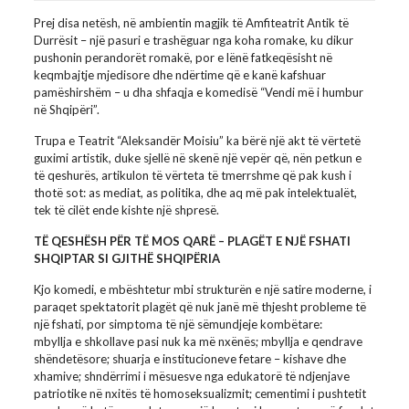
Prej disa netësh, në ambientin magjik të Amfiteatrit Antik të
Durrësit – një pasuri e trashëguar nga koha romake, ku dikur
pushonin perandorët romakë, por e lënë fatkeqësisht në
keqmbajtje mjedisore dhe ndërtime që e kanë kafshuar
pamëshirshëm – u dha shfaqja e komedisë “Vendi më i humbur
në Shqipëri”.
Trupa e Teatrit “Aleksandër Moisiu” ka bërë një akt të vërtetë
guximi artistik, duke sjellë në skenë një vepër që, nën petkun e
të qeshurës, artikulon të vërteta të tmerrshme që pak kush i
thotë sot: as mediat, as politika, dhe aq më pak intelektualët,
tek të cilët ende kishte një shpresë.
TË QESHËSH PËR TË MOS QARË – PLAGËT E NJË FSHATI
SHQIPTAR SI GJITHË SHQIPËRIA
Kjo komedi, e mbështetur mbi strukturën e një satire moderne, i
paraqet spektatorit plagët që nuk janë më thjesht probleme të
një fshati, por simptoma të një sëmundjeje kombëtare:
mbyllja e shkollave pasi nuk ka më nxënës; mbyllja e qendrave
shëndetësore; shuarja e institucioneve fetare – kishave dhe
xhamive; shndërrimi i mësuesve nga edukatorë të ndjenjave
patriotike në nxitës të homoseksualizmit; cementimi i pushtetit