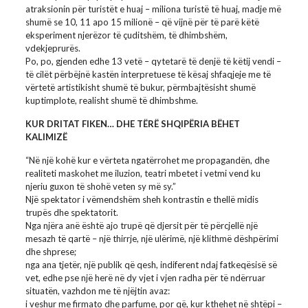
atraksionin për turistët e huaj – miliona turistë të huaj, madje më
shumë se 10, 11 apo 15 milionë – që vijnë për të parë këtë
eksperiment njerëzor të çuditshëm, të dhimbshëm,
vdekjeprurës.
Po, po, gjenden edhe 13 vetë – qytetarë të denjë të këtij vendi –
të cilët përbëjnë kastën interpretuese të kësaj shfaqjeje me të
vërtetë artistikisht shumë të bukur, përmbajtësisht shumë
kuptimplote, realisht shumë të dhimbshme.
KUR DRITAT FIKEN… DHE TËRË SHQIPËRIA BËHET
KALIMIZË
“Në një kohë kur e vërteta ngatërrohet me propagandën, dhe
realiteti maskohet me iluzion, teatri mbetet i vetmi vend ku
njeriu guxon të shohë veten sy më sy.”
Një spektator i vëmendshëm sheh kontrastin e thellë midis
trupës dhe spektatorit.
Nga njëra anë është ajo trupë që djersit për të përcjellë një
mesazh të qartë – një thirrje, një ulërimë, një klithmë dëshpërimi
dhe shprese;
nga ana tjetër, një publik që qesh, indiferent ndaj fatkeqësisë së
vet, edhe pse një herë në dy vjet i vjen radha për të ndërruar
situatën, vazhdon me të njëjtin avaz:
i veshur me firmato dhe parfume, por që, kur kthehet në shtëpi –