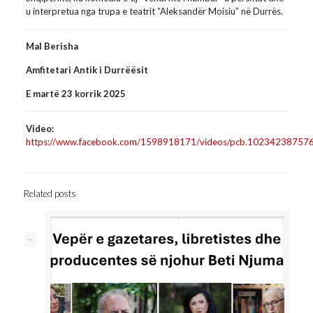
u interpretua nga trupa e teatrit “Aleksandër Moisiu” në Durrës.
Mal Berisha
Amfitetari Antik i Durrëësit
E martë 23 korrik 2025
Video:
https://www.facebook.com/1598918171/videos/pcb.102342387
Related posts
--