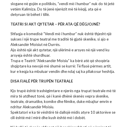
slogane në gojën e politikës, “vendi më i humbur” nuk do të jetë
vetëm Kalimiza. Do të jenë njerëzit më të këqij, ata që e
detyruan të bëhet i tillë.
TEATRI SI AKT QYTETAR – PËR ATA QË DËGJOJNË?
Shfaqja e komedisë “Vendi më i humbur” nuk është thjesht një
sukses i një trupe teatral me traditë të gjatë skenike, si ajo e
Aleksandër Moisiut në Durrës.
Ajo është një akt qytetar, një ulërimë e arsyes në një vend ku
arsyeja është shurdhuar.
Trupa e Teatrit “Aleksandër Moisiu” ka bërë atë që shoqëria
shqiptare ka nevojë më shumë se kurrë: Të flasë përmes artit,
kur e keqja ka mbuluar vendin dhe ndaj saj ka pllakosur heshtja.
DISA FJALË PËR TRUPËN TEATRALE
Kjo trupë është trashëgimtare e njerës nga trupat teatrale më të
mira të atdheut tonë, që i kanë dhënë skenës vepra skenike,
teatrale, dramatike, komike dhe filmike, duke mbajtur emrin e
ndritur Aleksandër Moisiu.
Spektatori e ka të vështirë të dallojë midis atyre 10 aktorëve se
cili është më i mirë dhe kush është më i dobët.