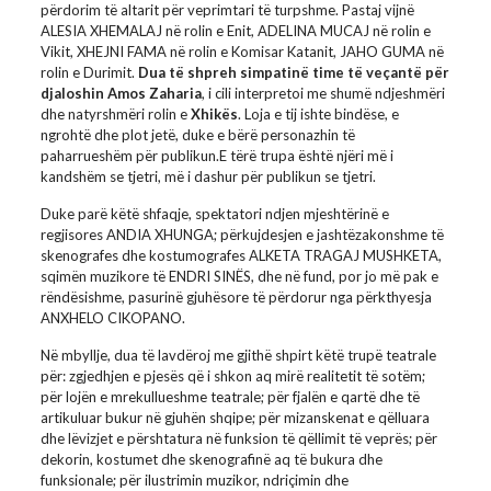
përdorim të altarit për veprimtari të turpshme. Pastaj vijnë
ALESIA XHEMALAJ në rolin e Enit, ADELINA MUCAJ në rolin e
Vikit, XHEJNI FAMA në rolin e Komisar Katanit, JAHO GUMA në
rolin e Durimit.
Dua të shpreh simpatinë time të veçantë për
djaloshin Amos Zaharia
, i cili interpretoi me shumë ndjeshmëri
dhe natyrshmëri rolin e
Xhikës
. Loja e tij ishte bindëse, e
ngrohtë dhe plot jetë, duke e bërë personazhin të
paharrueshëm për publikun.E tërë trupa është njëri më i
kandshëm se tjetri, më i dashur për publikun se tjetri.
Duke parë këtë shfaqje, spektatori ndjen mjeshtërinë e
regjisores ANDIA XHUNGA; përkujdesjen e jashtëzakonshme të
skenografes dhe kostumografes ALKETA TRAGAJ MUSHKETA,
sqimën muzikore të ENDRI SINËS, dhe në fund, por jo më pak e
rëndësishme, pasurinë gjuhësore të përdorur nga përkthyesja
ANXHELO CIKOPANO.
Në mbyllje, dua të lavdëroj me gjithë shpirt këtë trupë teatrale
për: zgjedhjen e pjesës që i shkon aq mirë realitetit të sotëm;
për lojën e mrekullueshme teatrale; për fjalën e qartë dhe të
artikuluar bukur në gjuhën shqipe; për mizanskenat e qëlluara
dhe lëvizjet e përshtatura në funksion të qëllimit të veprës; për
dekorin, kostumet dhe skenografinë aq të bukura dhe
funksionale; për ilustrimin muzikor, ndriçimin dhe