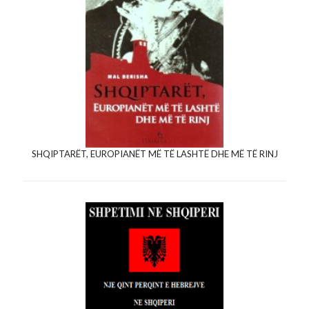
SHQIPTARËT, EUROPIANËT MË TË LASHTË DHE MË TË RINJ