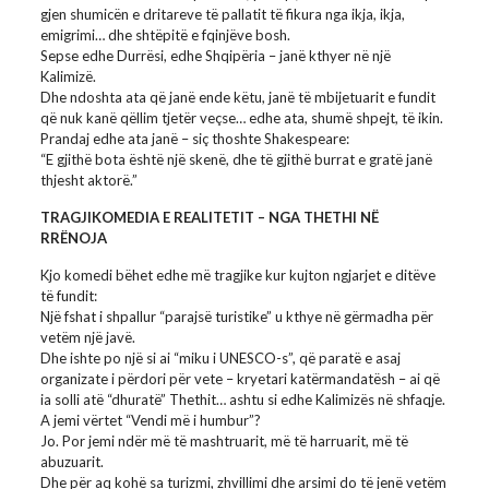
gjen shumicën e dritareve të pallatit të fikura nga ikja, ikja,
emigrimi… dhe shtëpitë e fqinjëve bosh.
Sepse edhe Durrësi, edhe Shqipëria – janë kthyer në një
Kalimizë.
Dhe ndoshta ata që janë ende këtu, janë të mbijetuarit e fundit
që nuk kanë qëllim tjetër veçse… edhe ata, shumë shpejt, të ikin.
Prandaj edhe ata janë – siç thoshte Shakespeare:
“E gjithë bota është një skenë, dhe të gjithë burrat e gratë janë
thjesht aktorë.”
TRAGJIKOMEDIA E REALITETIT – NGA THETHI NË
RRËNOJA
Kjo komedi bëhet edhe më tragjike kur kujton ngjarjet e ditëve
të fundit:
Një fshat i shpallur “parajsë turistike” u kthye në gërmadha për
vetëm një javë.
Dhe ishte po një si ai “miku i UNESCO-s”, që paratë e asaj
organizate i përdori për vete – kryetari katërmandatësh – ai që
ia solli atë “dhuratë” Thethit… ashtu si edhe Kalimizës në shfaqje.
A jemi vërtet “Vendi më i humbur”?
Jo. Por jemi ndër më të mashtruarit, më të harruarit, më të
abuzuarit.
Dhe për aq kohë sa turizmi, zhvillimi dhe arsimi do të jenë vetëm