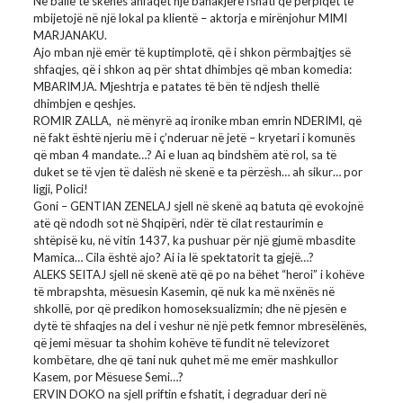
Në ballë të skenës ahfaqet një banakjere fshati që përpiqet të
mbijetojë në një lokal pa klientë – aktorja e mirënjohur MIMI
MARJANAKU.
Ajo mban një emër të kuptimplotë, që i shkon përmbajtjes së
shfaqjes, që i shkon aq për shtat dhimbjes që mban komedia:
MBARIMJA. Mjeshtrja e patates të bën të ndjesh thellë
dhimbjen e qeshjes.
ROMIR ZALLA, në mënyrë aq ironike mban emrin NDERIMI, që
në fakt është njeriu më i ç’nderuar në jetë – kryetari i komunës
që mban 4 mandate…? Ai e luan aq bindshëm atë rol, sa të
duket se të vjen të dalësh në skenë e ta përzësh… ah sikur… por
ligji, Polici!
Goni – GENTIAN ZENELAJ sjell në skenë aq batuta që evokojnë
atë që ndodh sot në Shqipëri, ndër të cilat restaurimin e
shtëpisë ku, në vitin 1437, ka pushuar për një gjumë mbasdite
Mamica… Cila është ajo? Ai ia lë spektatorit ta gjejë…?
ALEKS SEITAJ sjell në skenë atë që po na bëhet “heroi” i kohëve
të mbrapshta, mësuesin Kasemin, që nuk ka më nxënës në
shkollë, por që predikon homoseksualizmin; dhe në pjesën e
dytë të shfaqjes na del i veshur në një petk femnor mbresëlënës,
që jemi mësuar ta shohim kohëve të fundit në televizoret
kombëtare, dhe që tani nuk quhet më me emër mashkullor
Kasem, por Mësuese Semi…?
ERVIN DOKO na sjell priftin e fshatit, i degraduar deri në