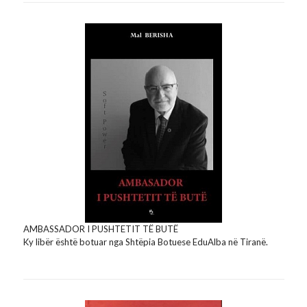
AMBASSADOR I PUSHTETIT TË BUTË
Ky libër është botuar nga Shtëpia Botuese EduAlba në Tiranë.