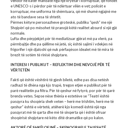
vendor në katër mandate nga një kryetar i korruptuar, që fondet
e UNESCO-s i përdor për të ndërtuar vilën e vet; policët e
korruptuar, me uniforma të shëmtuara, që më shumë ngjajnë me
ato të bandave sesa të shtetit.
Përmes këtyre personazheve groteskë, publiku “qesh” me një
Shqipëri që po mësohet të pranojë këtë realitet absurd si një gjë
normale.
Lufta dhe përpjekjet për të mediatizuar gjërat më pa vlerë, pa
përmbajtje dhe pa qëllime në jetë, siç është sajimi i vdekjes në
frigorifer i një djaloshi që nuk përfaqëson idealet më të mira të
brezit të sotëm të rinisë shqiptare.
INTERESI I PUBLIKUT – REFLEKTIM DHE NEVOJË PËR TË
VËRTETËN
Fakti që është vështirë të gjesh biletë, edhe pas disa netësh
radhazi të dhëna nga kjo trupë, tregon etjen e publikut për të
parë realitetin pa filtra. Për të qeshur në fytyrë, por për të qarë
brenda vetes. Sepse nëse thënia e estetëve se “Teatri është
pasqyra ku shoqëria sheh veten – herë me trishtim, herë me të
qeshur” është e vërtetë, atëherë kjo komedi është një nga
pasqyrat më të qarta dhe më të sinqerta që i është ofruar
shoqërisë shqiptare në këto ditë dramatike që po kalon.
AKTORË QË SHKËLQEJNË – SKENOGRAFI E THJESHTË,