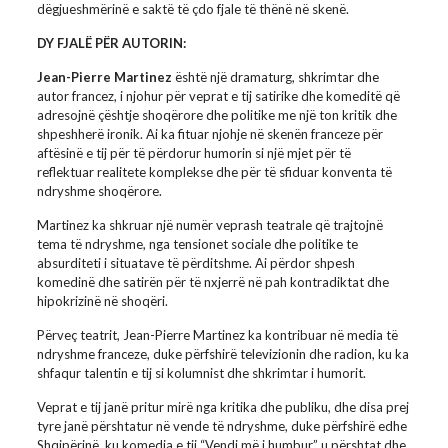
dëgjueshmërinë e saktë të çdo fjale të thënë në skenë.
DY FJALË PËR AUTORIN:
Jean-Pierre Martinez
është një dramaturg, shkrimtar dhe
autor francez, i njohur për veprat e tij satirike dhe komeditë që
adresojnë çështje shoqërore dhe politike me një ton kritik dhe
shpeshherë ironik. Ai ka fituar njohje në skenën franceze për
aftësinë e tij për të përdorur humorin si një mjet për të
reflektuar realitete komplekse dhe për të sfiduar konventa të
ndryshme shoqërore.
Martinez ka shkruar një numër veprash teatrale që trajtojnë
tema të ndryshme, nga tensionet sociale dhe politike te
absurditeti i situatave të përditshme. Ai përdor shpesh
komedinë dhe satirën për të nxjerrë në pah kontradiktat dhe
hipokrizinë në shoqëri.
Përveç teatrit, Jean-Pierre Martinez ka kontribuar në media të
ndryshme franceze, duke përfshirë televizionin dhe radion, ku ka
shfaqur talentin e tij si kolumnist dhe shkrimtar i humorit.
Veprat e tij janë pritur mirë nga kritika dhe publiku, dhe disa prej
tyre janë përshtatur në vende të ndryshme, duke përfshirë edhe
Shqipërinë, ku komedia e tij “Vendi më i humbur” u përshtat dhe