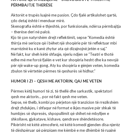
PËRMBAJTJE THERËSE
Aktorët e trupës luajnë me pasion. Çdo fjalë artikulohet qartë,
çdo detaj është i menduar mirë.
Skenografia është e thjeshtë, por funksionale, ndërsa përmbajtja
– therëse deri në palcë.
Kjo të çon natyrshëm drejt reflektimit, sepse “Komedia është
thirrja më serioze që i bëhet një shoqërie për të reflektuar mbi
marrëzinë ku e kanë zhytur ata që dizajnojnë jetën e saj.”
Në fakt, kur sheh këtë shfaqje, njeriu ndjen se “Teatri e thotë
edhe më me forcë fjalën e vet kur shoqëria hesht dhe ka nevojë
për një wake-up gong. Aty ku shoqëria e gënjen veten, komedia
zbulon të vërtetën përmes të qeshurës së hidhur.”
HUMOR I ZI – QESH ME AKTORIN, QAJ ME VETEN
Përmes këtij humori të zi, të thellë dhe sarkastik, spektatori
qesh me aktorin… por në fakt qesh me veten.
Sepse, në thelb, kombi po përjeton një tranzicion të rrezikshëm
drejt zhdukjes, i shfaqur në format e ikjes masive për shkak të
humbjes së shpresës, shpopullimit që shihet në mbylljen e
shkollave, gjykatave, kishave, qendrave shëndetësore.
Pikërisht në këtë atmosferë, në këtë komedi gjenden disa njerëz
të dëshpëruar që përpiqen me këmbë e me dhëmbë të ruajnë