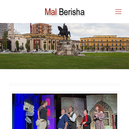
MAL BERISHA – SHËNIME
RRETH SHFAQJES “VENDI
MË I HUMBUR NË