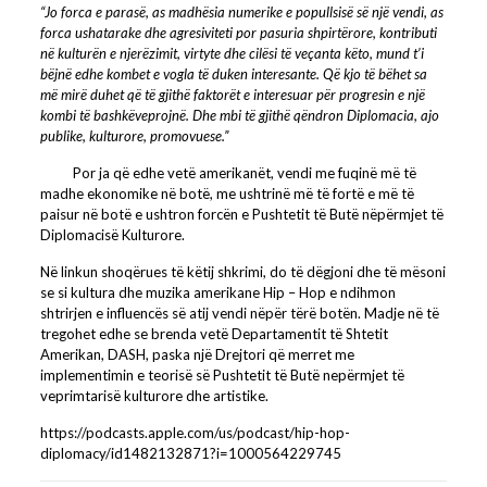
“Jo forca e parasë, as madhësia numerike e popullsisë së një vendi, as
forca ushatarake dhe agresiviteti por pasuria shpirtërore, kontributi
në kulturën e njerëzimit, virtyte dhe cilësi të veçanta këto, mund t’i
bëjnë edhe kombet e vogla të duken interesante. Që kjo të bëhet sa
më mirë duhet që të gjithë faktorët e interesuar për progresin e një
kombi të bashkëveprojnë. Dhe mbi të gjithë qëndron Diplomacia, ajo
publike, kulturore, promovuese.”
Por ja që edhe vetë amerikanët, vendi me fuqinë më të
madhe ekonomike në botë, me ushtrinë më të fortë e më të
paisur në botë e ushtron forcën e Pushtetit të Butë nëpërmjet të
Diplomacisë Kulturore.
Në linkun shoqërues të këtij shkrimi, do të dëgjoni dhe të mësoni
se si kultura dhe muzika amerikane Hip – Hop e ndihmon
shtrirjen e influencës së atij vendi nëpër tërë botën. Madje në të
tregohet edhe se brenda vetë Departamentit të Shtetit
Amerikan, DASH, paska një Drejtori që merret me
implementimin e teorisë së Pushtetit të Butë nepërmjet të
veprimtarisë kulturore dhe artistike.
https://podcasts.apple.com/us/podcast/hip-hop-
diplomacy/id1482132871?i=1000564229745