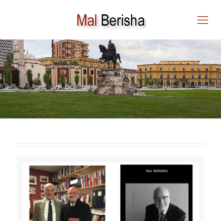
MAL BERISHA: VLERA
UNIVERSALE E PUSHTETIT
TË BUTË – (SOFT POWER)