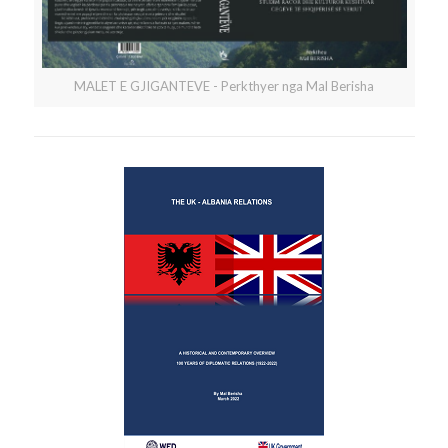
MALET E GJIGANTEVE - Perkthyer nga Mal Berisha