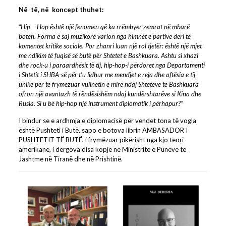
Në të, në koncept thuhet:
“Hip – Hop është një fenomen që ka rrëmbyer zemrat në mbarë
botën.
Forma e saj muzikore varion nga himnet e partive deri te
komentet kritike sociale. Por zhanri luan një rol tjetër: është një mjet
me ndikim të fuqisë së butë për Shtetet e Bashkuara. Ashtu si xhazi
dhe rock-u i paraardhësit të tij, hip-hop-i përdoret nga Departamenti
i Shtetit i SHBA-së për t’u lidhur me mendjet e reja dhe aftësia e tij
unike për të frymëzuar vullnetin e mirë ndaj Shteteve të Bashkuara
ofron një avantazh të rëndësishëm ndaj kundërshtarëve si Kina dhe
Rusia. Si u bë hip-hop një instrument diplomatik i përhapur?”
I bindur se e ardhmja e diplomacisë për vendet tona të vogla
është Pushteti i Butë, sapo e botova librin AMBASADOR I
PUSHTETIT TË BUTË, i frymëzuar pikërisht nga kjo teori
amerikane, i dërgova disa kopje në Ministritë e Punëve të
Jashtme në Tiranë dhe në Prishtinë.