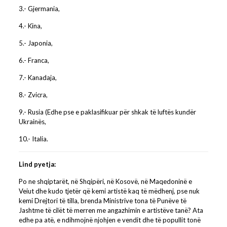
3.- Gjermania,
4.- Kina,
5.- Japonia,
6.- Franca,
7.- Kanadaja,
8.- Zvicra,
9.- Rusia (Edhe pse e paklasifikuar për shkak të luftës kundër
Ukrainës,
10.- Italia.
Lind pyetja:
Po ne shqiptarët, në Shqipëri, në Kosovë, në Maqedoninë e
Veiut dhe kudo tjetër që kemi artistë kaq të mëdhenj, pse nuk
kemi Drejtori të tilla, brenda Ministrive tona të Punëve të
Jashtme të cilët të merren me angazhimin e artistëve tanë? Ata
edhe pa atë, e ndihmojnë njohjen e vendit dhe të popullit tonë