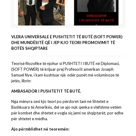
VLERA UNIVERSALE E PUSHTETIT TË BUTË (SOFT POWER)
DHE MUNDËSITË QË I JEP KJO TEORI PROMOVIMIT TË
BOTËS SHQIPTARE
Teorisë filozofike të njohur si PUSHTETI I BUTË në Diplomaci,
(SOFT POWER) të krijuar prej Profesorit amerikan Joseph
Samuel Nye, i kam kushtuar një ndër punët më voluminoze të
jetës, librin:
AMBASADOR I PUSHTETIT TË BUTË.
Nga mënyra sesi kjo teori po përdoret tani në Shtetet e
Bashkuara të Amerikës, del se ajo nuk qenka e vlefshme vetëm
për kombet dhe shtetet e vogla siç jemi ne shqiptarët, por edhe
për shtetet e mëdha.
Ajo përmblidhet në teoremën: