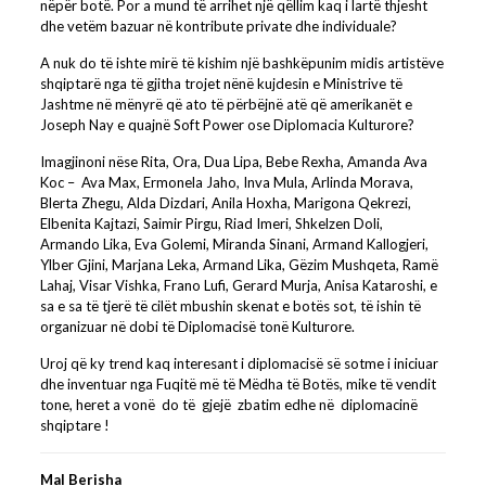
nëpër botë. Por a mund të arrihet një qëllim kaq i lartë thjesht
dhe vetëm bazuar në kontribute private dhe individuale?
A nuk do të ishte mirë të kishim një bashkëpunim midis artistëve
shqiptarë nga të gjitha trojet nënë kujdesin e Ministrive të
Jashtme në mënyrë që ato të përbëjnë atë që amerikanët e
Joseph Nay e quajnë Soft Power ose Diplomacia Kulturore?
Imagjinoni nëse Rita, Ora, Dua Lipa, Bebe Rexha, Amanda Ava
Koc – Ava Max, Ermonela Jaho, Inva Mula, Arlinda Morava,
Blerta Zhegu, Alda Dizdari, Anila Hoxha, Marigona Qekrezi,
Elbenita Kajtazi, Saimir Pirgu, Riad Imeri, Shkelzen Doli,
Armando Lika, Eva Golemi, Miranda Sinani, Armand Kallogjeri,
Ylber Gjini, Marjana Leka, Armand Lika, Gëzim Mushqeta, Ramë
Lahaj, Visar Vishka, Frano Lufi, Gerard Murja, Anisa Kataroshi, e
sa e sa të tjerë të cilët mbushin skenat e botës sot, të ishin të
organizuar në dobi të Diplomacisë tonë Kulturore.
Uroj që ky trend kaq interesant i diplomacisë së sotme i iniciuar
dhe inventuar nga Fuqitë më të Mëdha të Botës, mike të vendit
tone, heret a vonë do të gjejë zbatim edhe në diplomacinë
shqiptare !
Mal Berisha