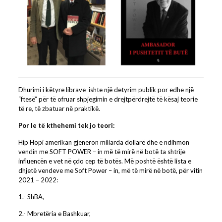
Dhurimi i këtyre librave ishte një detyrim publik por edhe një
“ftesë” për të ofruar shpjegimin e drejtpërdrejtë të kësaj teorie
të re, të zbatuar në praktikë.
Por le të kthehemi tek jo teori:
Hip Hopi amerikan gjeneron miliarda dollarë dhe e ndihmon
vendin me SOFT POWER – in më të mirë në botë ta shtrije
influencën e vet në çdo cep të botës. Më poshtë është lista e
dhjetë vendeve me Soft Power – in, më të mirë në botë, për vitin
2021 – 2022:
1.- ShBA,
2.- Mbretëria e Bashkuar,