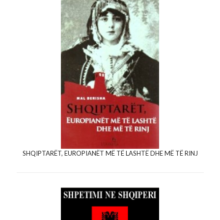
SHQIPTARËT, EUROPIANËT MË TË LASHTË DHE MË TË RINJ