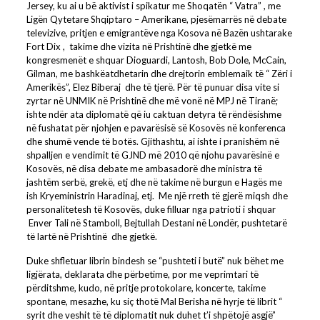
Jersey, ku ai u bë aktivist i spikatur me Shoqatën “ Vatra” , me
Ligën Qytetare Shqiptaro – Amerikane, pjesëmarrës në debate
televizive, pritjen e emigrantëve nga Kosova në Bazën ushtarake
Fort Dix , takime dhe vizita në Prishtinë dhe gjetkë me
kongresmenët e shquar Dioguardi, Lantosh, Bob Dole, McCain,
Gilman, me bashkëatdhetarin dhe drejtorin emblemaik të “ Zëri i
Amerikës”, Elez Biberaj dhe të tjerë. Për të punuar disa vite si
zyrtar në UNMIK në Prishtinë dhe më vonë në MPJ në Tiranë;
ishte ndër ata diplomatë që iu caktuan detyra të rëndësishme
në fushatat për njohjen e pavarësisë së Kosovës në konferenca
dhe shumë vende të botës. Gjithashtu, ai ishte i pranishëm në
shpalljen e vendimit të GJND më 2010 që njohu pavarësinë e
Kosovës, në disa debate me ambasadorë dhe ministra të
jashtëm serbë, grekë, etj dhe në takime në burgun e Hagës me
ish Kryeministrin Haradinaj, etj. Me një rreth të gjerë miqsh dhe
personalitetesh të Kosovës, duke filluar nga patrioti i shquar
Enver Tali në Stamboll, Bejtullah Destani në Londër, pushtetarë
të lartë në Prishtinë dhe gjetkë.
Duke shfletuar librin bindesh se “pushteti i butë” nuk bëhet me
ligjërata, deklarata dhe përbetime, por me veprimtari të
përditshme, kudo, në pritje protokolare, koncerte, takime
spontane, mesazhe, ku siç thotë Mal Berisha në hyrje të librit “
syrit dhe veshit të të diplomatit nuk duhet t’i shpëtojë asgjë”