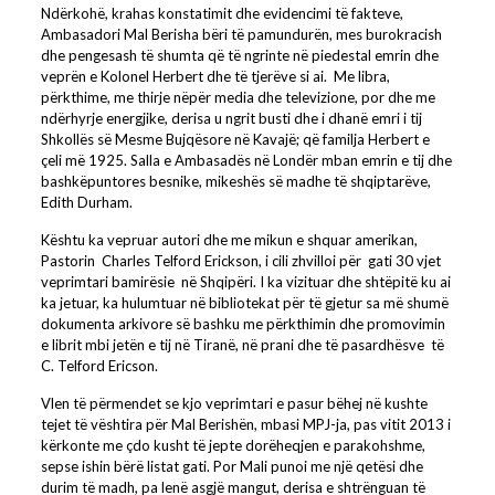
Ndërkohë, krahas konstatimit dhe evidencimi të fakteve,
Ambasadori Mal Berisha bëri të pamundurën, mes burokracish
dhe pengesash të shumta që të ngrinte në piedestal emrin dhe
veprën e Kolonel Herbert dhe të tjerëve si ai. Me libra,
përkthime, me thirje nëpër media dhe televizione, por dhe me
ndërhyrje energjike, derisa u ngrit busti dhe i dhanë emri i tij
Shkollës së Mesme Bujqësore në Kavajë; që familja Herbert e
çeli më 1925. Salla e Ambasadës në Londër mban emrin e tij dhe
bashkëpuntores besnike, mikeshës së madhe të shqiptarëve,
Edith Durham.
Kështu ka vepruar autori dhe me mikun e shquar amerikan,
Pastorin Charles Telford Erickson, i cili zhvilloi për gati 30 vjet
veprimtari bamirësie në Shqipëri. I ka vizituar dhe shtëpitë ku ai
ka jetuar, ka hulumtuar në bibliotekat për të gjetur sa më shumë
dokumenta arkivore së bashku me përkthimin dhe promovimin
e librit mbi jetën e tij në Tiranë, në prani dhe të pasardhësve të
C. Telford Ericson.
Vlen të përmendet se kjo veprimtari e pasur bëhej në kushte
tejet të vështira për Mal Berishën, mbasi MPJ-ja, pas vitit 2013 i
kërkonte me çdo kusht të jepte dorëheqjen e parakohshme,
sepse ishin bërë listat gati. Por Mali punoi me një qetësi dhe
durim të madh, pa lenë asgjë mangut, derisa e shtrënguan të