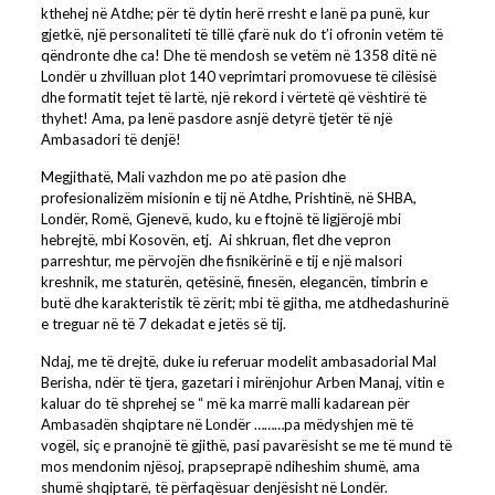
kthehej në Atdhe; për të dytin herë rresht e lanë pa punë, kur
gjetkë, një personaliteti të tillë çfarë nuk do t’i ofronin vetëm të
qëndronte dhe ca! Dhe të mendosh se vetëm në 1358 ditë në
Londër u zhvilluan plot 140 veprimtari promovuese të cilësisë
dhe formatit tejet të lartë, një rekord i vërtetë që vështirë të
thyhet! Ama, pa lenë pasdore asnjë detyrë tjetër të një
Ambasadori të denjë!
Megjithatë, Mali vazhdon me po atë pasion dhe
profesionalizëm misionin e tij në Atdhe, Prishtinë, në SHBA,
Londër, Romë, Gjenevë, kudo, ku e ftojnë të ligjërojë mbi
hebrejtë, mbi Kosovën, etj. Ai shkruan, flet dhe vepron
parreshtur, me përvojën dhe fisnikërinë e tij e një malsori
kreshnik, me staturën, qetësinë, finesën, elegancën, timbrin e
butë dhe karakteristik të zërit; mbi të gjitha, me atdhedashurinë
e treguar në të 7 dekadat e jetës së tij.
Ndaj, me të drejtë, duke iu referuar modelit ambasadorial Mal
Berisha, ndër të tjera, gazetari i mirënjohur Arben Manaj, vitin e
kaluar do të shprehej se “ më ka marrë malli kadarean për
Ambasadën shqiptare në Londër ………pa mëdyshjen më të
vogël, siç e pranojnë të gjithë, pasi pavarësisht se me të mund të
mos mendonim njësoj, prapseprapë ndiheshim shumë, ama
shumë shqiptarë, të përfaqësuar denjësisht në Londër.