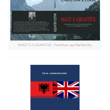
MALET E GJIGANTEVE - Perkthyer nga Mal Berisha