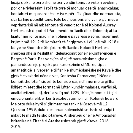
huaja që kanë bërë shumë për vendin tonë. Jo vetëm evokimi,
por dhe rivlerësimi i rolit të tyre të mohuar ose të anashkaluar,
kontaktet me pasardhësit e tyre, për t’i kujtuar dhe nderuar ata,
siç i ka hije popullit tonë. Falë këtij pasioni, ai u vu në gjurmët e
veprimtarisë në mbështetje të vendit tonë të Kolonel Aubrey
Herbert, ish deputet i Parlamentit britanik dhe diplomat; ai ka
luajtur një rol të madh në njohjen e pavarësisë sonë, nëpërmjet
krijimit më 1912 të Komitetit të Shqiptarve, i cili që më 1918 u
kthye në Shoqatën Shqiptaro-Britanike. Koloneli Herbert
shërbeu dhe si Këshilltar i delegacionit tonë në Konferencën e
Paqes në Paris. Pas vdekjes së tij të parakohshme, çka e
pamundësoi një projekt për kurorëzimin si Mbret, sipas
amanetit që la, veprën e tij fisnike shumëplanëshe në Kavajë dhe
gjetkë e vazhdoi nëna e vet, Kontesha Carnarvon; “ Nëna e
kombit shqiptar” siç është konsideruar, ndihmoi me të gjitha
lidhjet, mjetet dhe format në luftën kundër malarjes, varfërisë,
analfabetizmit, etj, derisa vdiq më 1929. Ka një moment tejet
emocionant në libër kur tregohet stërnipi i tij, Koloneli Edward
Melotte duke hyrë si çlirimtar me tank në Kosovë më 12
Qershor 1999, duke deklaruar solemnisht se ishte stërnipi i
mikut të madh të shqiptarëve. Ai shërbeu dhe në Ambasadën
britanike në Tiranë si Atashe ushtarak gjatë viteve 2016 –
2019.