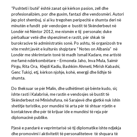
“Pushteti i butë” është zanat që kërkon pasion, zell dhe
profesionalizëm, por dhe guxim, fantazi dhe vendosmëri. Autori
jep plot shembuj, si ai ku tregohen peripecitë e shumta deri në
minutën e fundit për vendosjen e bustit të Skënderbeut në
Londër në Nëntor 2012, me nismën e tij personale; duke
përballuar vetë dhe shpenzimet e rastit, për shkak të
burokracive të administratës sonë. Po ashtu, të organizosh tre
vite rresht javët e kulturës shqiptare “ Notes on Albania” në
Londër me shkrimtarin tonë të madh Ismail Kadare, me artistë
me famë ndërkombëtare – Ermonela Jaho, Inva Mula, Saimir
Pirgu, Rita Ora, Klejdi Kadiu, Bashkim Ahmeti, Mirish Kabashi,
Genc Tukiçi, etj, kërkon njohje, kohë, energji dhe lidhje të
shumta.
Do theksuar se për Malin, dhe udhëtimet që bënte kudo, siç
ishte rasti i Kalabrisë, me rastin e vendosjes së bustit të
Skënderbeut në Minixhufuna, në Sarajevë dhe gjetkë nuk ishin
shetitje turistike, por mundësi të arta për të shtuar rrjetin e
kontakteve dhe për të krijuar ide e mundësi të reja për
diplomacinë publike.
Pjesë e pandarë e veprimtarisë së tij diplomatike ishte ndjekja
dhe promovimi i aktivitetit të personaliteteve të shquara të