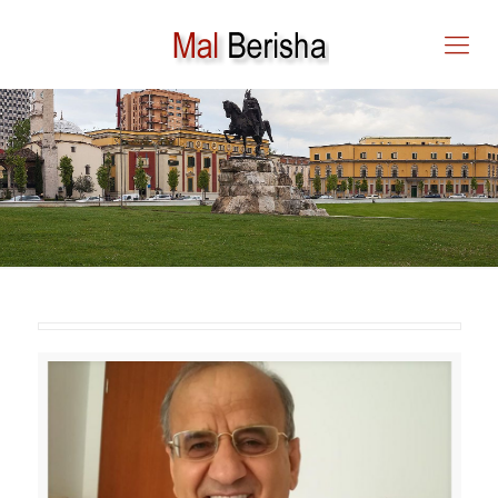
Model i Ambasadorit të
“Pushtetit të Butë”!