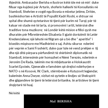
thjeshtë. Ambasador Berisha e ilustron këtë ide më së miri duke
filluar nga kujdesi për Arturin, shoferin hallexhi të Konsullatës në
Stamboll, Shehrien e vogël nga Bosnia e mbetur jetime, Dritën,
bashkëshorten e Artistit të Popullit Kadri Roshi, e shtruar në
spital dhe shumë qytetarëve të tjerë për kurim në Turqi; për të
kaluar në stade më të larta, si promovimi i artit, letërsisë dhe
traditive tona muzikore; në Londër këtë mision e filloi qysh me
dhuratën për Mbretëreshën Elisabeta II gjatë dorëzimit të Letër
Kredencialeve; një lahutë në filigram që u bë dhe “ aperitivi” i
bisedës miqësore me Madhërinë e saj. Ashtu sikurse nderimi
për veprën e Sami Frashërit, duke çuar lule në vend prehjen e tij
dhe një ditë përpara përfundimit të shërbimit diplomatik në
Stamboll, interesimin për homazhet e Nënë Terezës, nderimin e
Jeronim De Rada, takimin me të mbijetuarën e Holokaustit
Scarlet Epstein, Gjeneralin e famshëm që drejtoi ndërhyrjen e
NATO-s në Kosovë, W. Clark, stërmbesën e Kutuzovit legjendar,
balerinën Anna Dwyer, vizitat në qytetin e lindjes së Shekspirit
dhe gjigandëve të tjerë të letërsisë britanike, të artistëve të tjerë
shqiptarë të huaj.
Në këtë