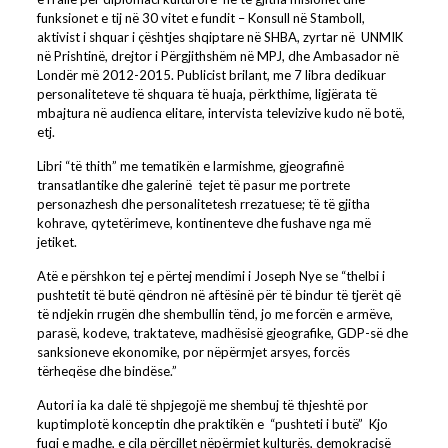
funksionet e tij në 30 vitet e fundit – Konsull në Stamboll,
aktivist i shquar i çështjes shqiptare në SHBA, zyrtar në UNMIK
në Prishtinë, drejtor i Përgjithshëm në MPJ, dhe Ambasador në
Londër më 2012-2015. Publicist brilant, me 7 libra dedikuar
personaliteteve të shquara të huaja, përkthime, ligjërata të
mbajtura në audienca elitare, intervista televizive kudo në botë,
etj.
Libri “të thith” me tematikën e larmishme, gjeografinë
transatlantike dhe galerinë tejet të pasur me portrete
personazhesh dhe personalitetesh rrezatuese; të të gjitha
kohrave, qytetërimeve, kontinenteve dhe fushave nga më
jetiket.
Atë e përshkon tej e përtej mendimi i Joseph Nye se “thelbi i
pushtetit të butë qëndron në aftësinë për të bindur të tjerët që
të ndjekin rrugën dhe shembullin tënd, jo me forcën e armëve,
parasë, kodeve, traktateve, madhësisë gjeografike, GDP-së dhe
sanksioneve ekonomike, por nëpërmjet arsyes, forcës
tërheqëse dhe bindëse.”
Autori ia ka dalë të shpjegojë me shembuj të thjeshtë por
kuptimplotë konceptin dhe praktikën e “pushteti i butë” Kjo
fuqi e madhe, e cila përcillet nëpërmjet kulturës, demokracisë