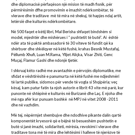
dhe diplomacisë përfaqëson një mision të madh fisnik, për
përmirësimin dfhe promovimin e imazhit ndërkombëtar, të
vlerave dhe traditave më të mira në shekuj, të hapjes ndaj artit,
letërsië dhe kulturës ndërkombëtare.
Në 500 faqet e këtij libri, Mal Berisha shfaqet bindshëm si
model, mjeshtër dhe mishërues i “ pushtetit të butë”. Ai është
ndër ata të paktë ambasadorë të 30 viteve të fundit që ka
shërbyer dhe shkëlqyer në këtë fushë, krahas Besnik Mustafaj,
Pëllumb Xhufi, Luan M.Rama, Ylljet Aliçka, Visar Zhiti, Genc
Muçaj, Flamur Gashi dhe ndonjë tjetër.
I shkruaj këto radhë me avantazhin e përvojës diplomatike, me
sfidat e vështirësitë e panumurta në këtë fushë me ndjeshmëri
të lartë publike, sidomos për vende të vogla si Shqipëria; veç
kësaj, kam patur fatin ta njoh autorin e librit 43 vite më parë, kur
punonte në shtëpinë e kulturës në Burizanë dhe Laç. E njoha dhe
më nga afër kur punuam bashkë në MPJ në vitet 2008 -2011
dhe në vazhdim.
Më tej, nëpërmjet shembujve dhe ndodhive pikante dalin qartë
komponentët kryesorë që e bëjnë të besueshëm pushtetin e
butë si janë imazhi, solidariteti, mirësia, revokimi i vlerave dhe
traditave tona më të mira dhe lehtësimi i halleve të njerëzve të