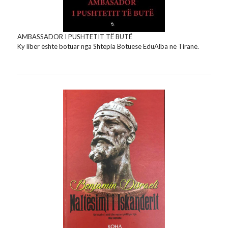
AMBASSADOR I PUSHTETIT TË BUTË
Ky libër është botuar nga Shtëpia Botuese EduAlba në Tiranë.