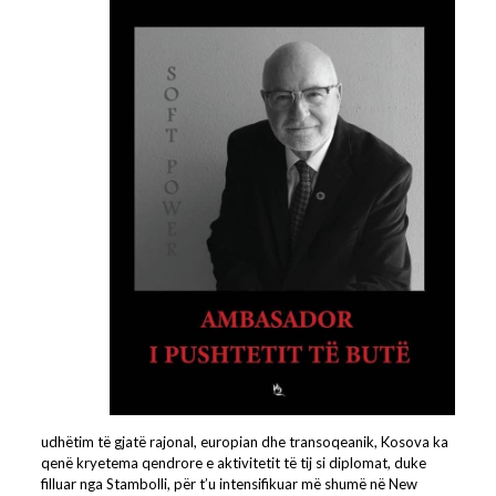
udhëtim të gjatë rajonal, europian dhe transoqeanik, Kosova ka
qenë kryetema qendrore e aktivitetit të tij si diplomat, duke
filluar nga Stambolli, për t’u intensifikuar më shumë në New