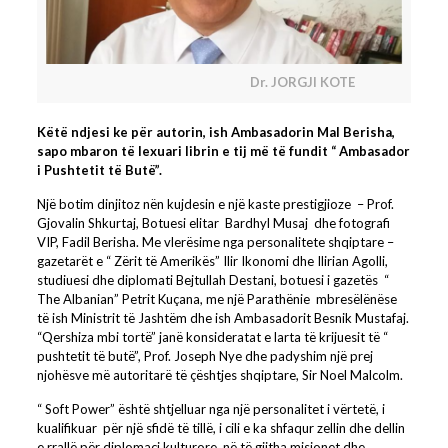
Dr. JORGJI KOTE
Këtë ndjesi ke për autorin, ish Ambasadorin Mal Berisha,
sapo mbaron të lexuari librin e tij më të fundit “ Ambasador
i Pushtetit të Butë”.
Një botim dinjitoz nën kujdesin e një kaste prestigjioze – Prof.
Gjovalin Shkurtaj, Botuesi elitar Bardhyl Musaj dhe fotografi
VIP, Fadil Berisha. Me vlerësime nga personalitete shqiptare –
gazetarët e “ Zërit të Amerikës” Ilir Ikonomi dhe Ilirian Agolli,
studiuesi dhe diplomati Bejtullah Destani, botuesi i gazetës “
The Albanian” Petrit Kuçana, me një Parathënie mbresëlënëse
të ish Ministrit të Jashtëm dhe ish Ambasadorit Besnik Mustafaj.
“Qershiza mbi tortë” janë konsideratat e larta të krijuesit të “
pushtetit të butë”, Prof. Joseph Nye dhe padyshim një prej
njohësve më autoritarë të çështjes shqiptare, Sir Noel Malcolm.
“ Soft Power” është shtjelluar nga një personalitet i vërtetë, i
kualifikuar për një sfidë të tillë, i cili e ka shfaqur zellin dhe dellin
e rrallë për diplomaci kulturore në të gjitha misionet dhe