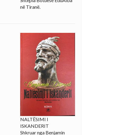
Shtëpia Botuese EduAlba
në Tiranë.
NALTËSIMI I
ISKANDERIT
Shkruar nga Benjamin