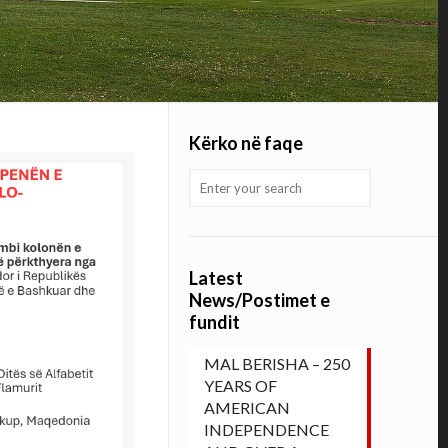
Kërko në faqe
Latest
News/Postimet e
fundit
MAL BERISHA – 250
YEARS OF
AMERICAN
INDEPENDENCE