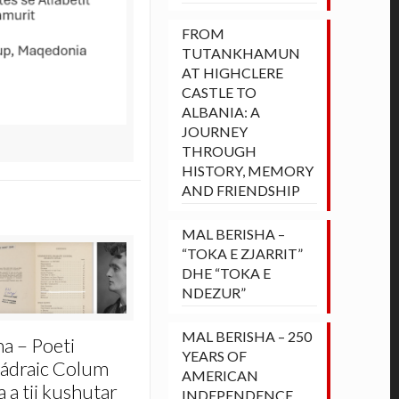
FROM
TUTANKHAMUN
AT HIGHCLERE
CASTLE TO
ALBANIA: A
JOURNEY
THROUGH
HISTORY, MEMORY
AND FRIENDSHIP
MAL BERISHA –
“TOKA E ZJARRIT”
DHE “TOKA E
NDEZUR”
MAL BERISHA – 250
ha – Poeti
YEARS OF
Pádraic Colum
AMERICAN
 a tij kushutar
INDEPENDENCE