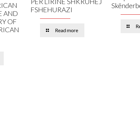
PËR LIRINË SHKRUHEJ
RICAN
Skënderb
FSHEHURAZI
E AND
RY OF
R
RICAN
Read more