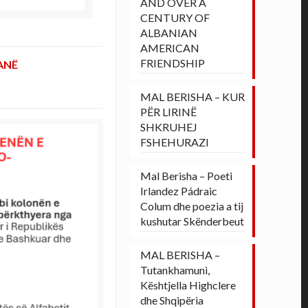
AND OVER A
CENTURY OF
ALBANIAN
AMERICAN
FRIENDSHIP
ANË
MAL BERISHA – KUR
PËR LIRINË
SHKRUHEJ
FSHEHURAZI
Mal Berisha – Poeti
Irlandez Pádraic
Colum dhe poezia a tij
kushutar Skënderbeut
MAL BERISHA –
Tutankhamuni,
Kështjella Highclere
dhe Shqipëria