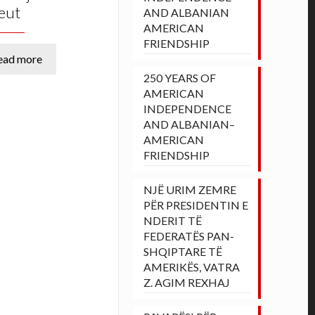
eut
AND ALBANIAN
AMERICAN
FRIENDSHIP
ead more
250 YEARS OF
AMERICAN
INDEPENDENCE
AND ALBANIAN–
AMERICAN
FRIENDSHIP
NJË URIM ZEMRE
PËR PRESIDENTIN E
NDERIT TË
FEDERATËS PAN-
SHQIPTARE TË
AMERIKËS, VATRA
Z. AGIM REXHAJ