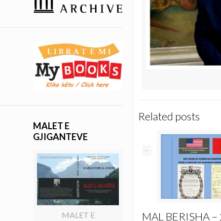
Related posts
MALET E
GJIGANTEVE
--
MAL BERISHA –
MALET E