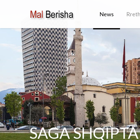
News
Rret
SAGA SHQIPTA