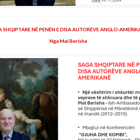
A SHQIPTARE NË PENËN E DISA AUTORËVE ANGLO-AMERIK
Nga Mal Berisha