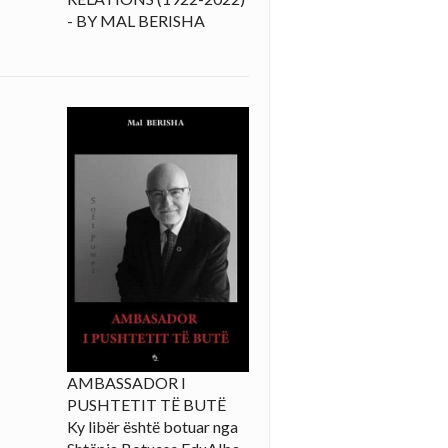
- BY MAL BERISHA
AMBASSADOR I
PUSHTETIT TË BUTË
Ky libër është botuar nga