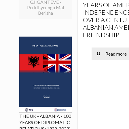
GJIGANTEVE -
YEARS OF AME
Perkthyer nga Mal
INDEPENDENC
Berisha
OVER A CENTU
ALBANIAN AME
FRIENDSHIP
Read more
THE UK - ALBANIA - 100
YEARS OF DIPLOMATIC
RELATIONS (1922-2022)