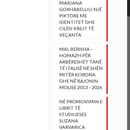
MARJANA
GOXHABELLIU, NJË
PIKTORE ME
IDENTITET DHE
CILËSI KREJT TË
VEÇANTA
MAL BERISHA –
HOMAZH PËR
ARBËRESHËT TANË
TË ITALISË NË SHËN
MITËR KORONA
DHE NË RAJONIN
MOLISE 2013 – 2026
NË PROMOVIMIN E
LIBRIT TË
STUDIUESES
SUZANA
VARVARICA