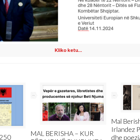
Kliko ketu…
--
--
Mal Beris
Irlandez 
MAL BERISHA – KUR
 250
dhe poezia