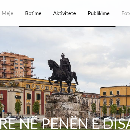
h Meje
Botime
Aktivitete
Publikime
Fot
RE NË PENËN E DI