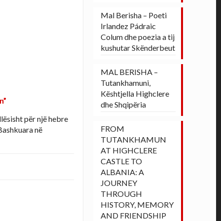
Mal Berisha – Poeti
Irlandez Pádraic
Colum dhe poezia a tij
kushutar Skënderbeut
MAL BERISHA –
Tutankhamuni,
Kështjella Highclere
n”
dhe Shqipëria
llësisht për një hebre
FROM
 Bashkuara në
TUTANKHAMUN
AT HIGHCLERE
CASTLE TO
ALBANIA: A
JOURNEY
THROUGH
HISTORY, MEMORY
AND FRIENDSHIP