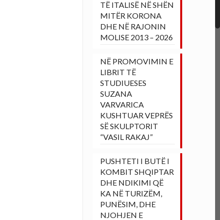
TË ITALISË NË SHËN
MITËR KORONA
DHE NË RAJONIN
MOLISE 2013 – 2026
NË PROMOVIMIN E
LIBRIT TË
STUDIUESES
SUZANA
VARVARICA
KUSHTUAR VEPRËS
SË SKULPTORIT
“VASIL RAKAJ”
PUSHTETI I BUTË I
KOMBIT SHQIPTAR
DHE NDIKIMI QË
KA NË TURIZËM,
PUNËSIM, DHE
NJOHJEN E