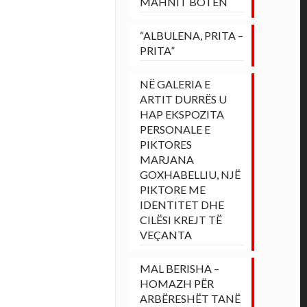
MAHNIT BOTËN
“ALBULENA, PRITA –
PRITA”
NË GALERIA E
ARTIT DURRËS U
HAP EKSPOZITA
PERSONALE E
PIKTORES
MARJANA
GOXHABELLIU, NJË
PIKTORE ME
IDENTITET DHE
CILËSI KREJT TË
VEÇANTA
MAL BERISHA –
HOMAZH PËR
ARBËRESHËT TANË