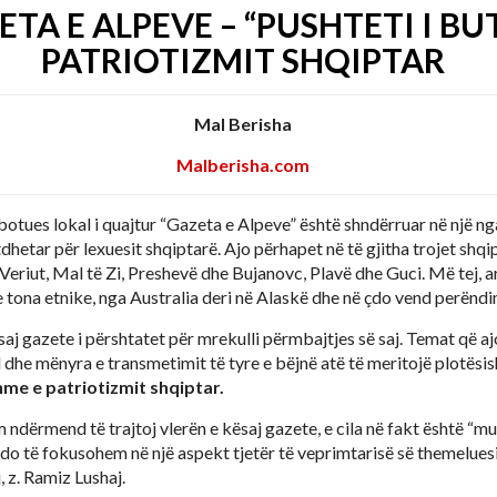
TA E ALPEVE – “PUSHTETI I BUT
PATRIOTIZMIT SHQIPTAR
Mal Berisha
Malberisha.com
t botues lokal i quajtur “Gazeta e Alpeve” është shndërruar në një n
hetar për lexuesit shqiptarë. Ajo përhapet në të gjitha trojet shqip
riut, Mal të Zi, Preshevë dhe Bujanovc, Plavë dhe Guci. Më tej, ar
ve tona etnike, nga Australia deri në Alaskë dhe në çdo vend perënd
aj gazete i përshtatet për mrekulli përmbajtjes së saj. Temat që aj
 dhe mënyra e transmetimit të tyre e bëjnë atë të meritojë plotësis
me e patriotizmit shqiptar.
dërmend të trajtoj vlerën e kësaj gazete, e cila në fakt është “mus
do të fokusohem në një aspekt tjetër të veprimtarisë së themeluesit
, z. Ramiz Lushaj.