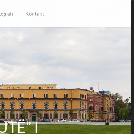
ografi
Kontakt
UTË” I