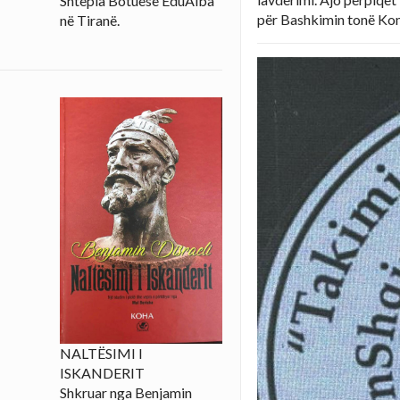
Shtëpia Botuese EduAlba
për Bashkimin tonë Ko
në Tiranë.
NALTËSIMI I
ISKANDERIT
Shkruar nga Benjamin