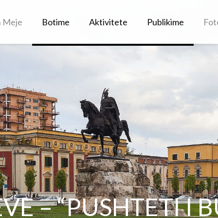
h Meje
Botime
Aktivitete
Publikime
Fot
E – “PUSHTETI I B