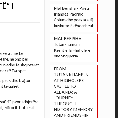
Ë” I
Mal Berisha – Poeti
Irlandez Pádraic
Colum dhe poezia a tij
kushutar Skënderbeut
MAL BERISHA –
Tutankhamuni,
Kështjella Highclere
ga zërat më të
dhe Shqipëria
tare, në Shqipëri,
rin edhe te shqiptarët
FROM
imor të Evropës.
TUTANKHAMUN
o prek dhe trajton,
AT HIGHCLERE
ht të quhet:
CASTLE TO
ALBANIA: A
JOURNEY
afiri” javor i dhjetëra
THROUGH
, editorit, botuesit
HISTORY, MEMORY
AND FRIENDSHIP