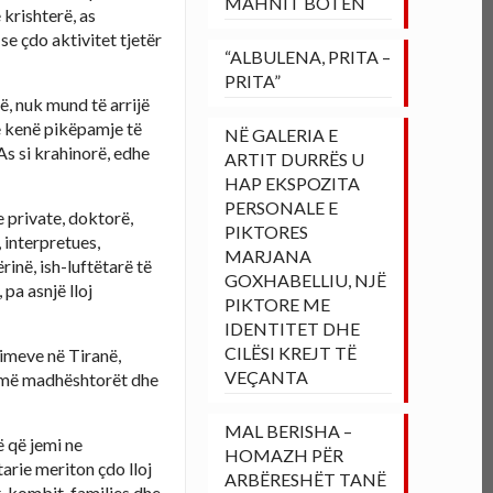
MAHNIT BOTËN
 krishterë, as
e çdo aktivitet tjetër
“ALBULENA, PRITA –
PRITA”
ë, nuk mund të arrijë
ë kenë pikëpamje të
NË GALERIA E
As si krahinorë, edhe
ARTIT DURRËS U
HAP EKSPOZITA
PERSONALE E
 private, doktorë,
PIKTORES
 interpretues,
MARJANA
inë, ish-luftëtarë të
GOXHABELLIU, NJË
pa asnjë lloj
PIKTORE ME
IDENTITET DHE
CILËSI KREJT TË
kimeve në Tiranë,
VEÇANTA
ër më madhështorët dhe
MAL BERISHA –
ë që jemi ne
HOMAZH PËR
arie meriton çdo lloj
ARBËRESHËT TANË
t, kombit, familjes dhe