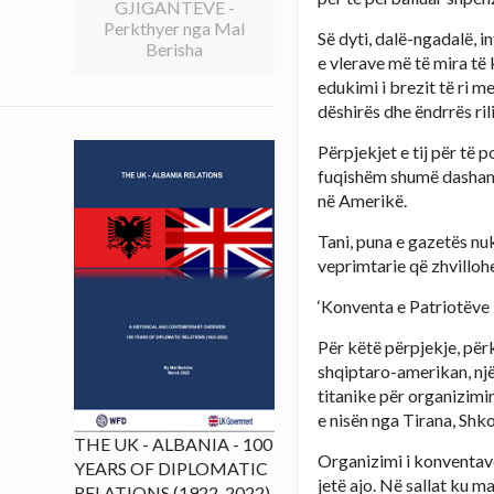
GJIGANTEVE -
Perkthyer nga Mal
Së dyti, dalë-ngadalë, i
Berisha
e vlerave më të mira të 
edukimi i brezit të ri m
dëshirës dhe ëndrrës r
Përpjekjet e tij për të p
fuqishëm shumë dashamir
në Amerikë.
Tani, puna e gazetës nuk
veprimtarie që zhvillohe
‘Konventa e Patriotëve
Për këtë përpjekje, për
shqiptaro-amerikan, një 
titanike për organizimi
e nisën nga Tirana, Shko
THE UK - ALBANIA - 100
Organizimi i konventave 
YEARS OF DIPLOMATIC
jetë ajo. Në sallat ku m
RELATIONS (1922-2022)