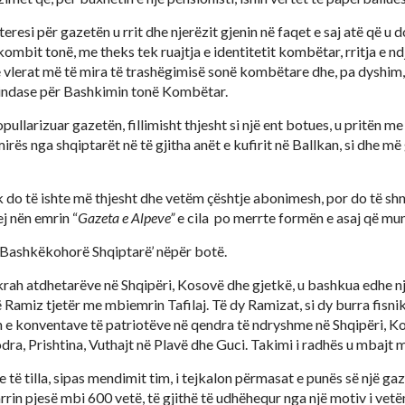
nteresi për gazetën u rrit dhe njerëzit gjenin në faqet e saj atë që 
kombit tonë, me theks tek ruajtja e identitetit kombëtar, rritja e nd
e vlerat më të mira të trashëgimisë sonë kombëtare dhe, pa dyshim, 
ilindase për Bashkimin tonë Kombëtar.
opullarizuar gazetën, fillimisht thjesht si një ent botues, u pritën m
ës nga shqiptarët në të gjitha anët e kufirit në Ballkan, si dhe më
 do të ishte më thjesht dhe vetëm çështje abonimesh, por do të shnd
j nën emrin “
Gazeta e Alpeve”
e cila po merrte formën e asaj që mun
 Bashkëkohorë Shqiptarë’ nëpër botë.
krah atdhetarëve në Shqipëri, Kosovë dhe gjetkë, u bashkua edhe nj
Ramiz tjetër me mbiemrin Tafilaj. Të dy Ramizat, si dy burra fisnik,
n e konventave të patriotëve në qendra të ndryshme në Shqipëri, Ko
dra, Prishtina, Vuthajt në Plavë dhe Guci. Takimi i radhës u mbajt 
të tilla, sipas mendimit tim, i tejkalon përmasat e punës së një ga
arrin pjesë mbi 600 vetë, të gjithë të udhëhequr nga një motiv i vet