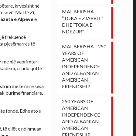
bëtare, kryesisht në
MAL BERISHA –
-Kosovë, Mal të Zi,
“TOKA E ZJARRIT”
azeta e Alpeve
e
DHE “TOKA E
NDEZUR”
një frekuencë
ta pjesëmarrës të
MAL BERISHA – 250
YEARS OF
AMERICAN
ar me një veprimtari
INDEPENDENCE
 akademi, cilado qoftë
AND ALBANIAN
AMERICAN
lustrim më të mirë sesa
FRIENDSHIP
pak burime financiare,
250 YEARS OF
AMERICAN
te fonde. Edhe ato u
INDEPENDENCE
AND ALBANIAN–
AMERICAN
, të cilët e ndihmuan
FRIENDSHIP
eshme.