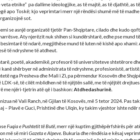
veta etnike” pa dallime ideologjike, as të majtë, as të djathtë, as të
ë apo Toskë; kjo veprimtari merr një rëndësi shumë më të madhe s
rganizojnë sot.
hemi se asnjë organizatë tjetër Pan-Shqiptare, cilado dhe kudo qoft
arrësve. Aty njerëzit nuk shihen si kundërshtarë, edhe pse mund t
i besimtarë të ndarë, megjithëse mund të luten në kishë apo xhami: 
esë të ndryshme të atdheut.
tarë, poetë, akademikë, profesorë të universiteteve shtetërore dhe
 kanë shërbyer në administrata të ndryshme, profesionistë, artistë,
tetë nga Presheva dhe Mali i Zi, pa përmendur Kosovën dhe Shqipër
DK-së, të cilët mblidhen në të njëjtën sallë, me të njëjtët drejtues, 
rë me njëri-tjetrin atë që i bashkon:
Atdhedashurinë.
ganizua në Vali Ranch, në Gjilan të Kosovës, më 5 tetor 2024. Pas ta
j – Plavë e Guci, Prishtinë dhe Ulqin, ky takim vjeshtor ishte nd
 ose
Fuqia e Pushtetit të Butë
, merr një kuptim gjithëpërfshirës për at
zon më së miri
Gazeta e Alpeve
. Bukuria dhe rëndësia e kësaj veprimt
të inkurajojë të gjithë shqiptarët të veprojnë për të mirën e atdheu