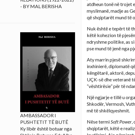
atdheun tonë në trojet e 
- BY MAL BERISHA
myslimanë, madje as Geg
që shqiptarët mund të o
Nuk është e tepërt të t
këtë kohezion të pjesëm
ndryshme politike, as s
pse mund të jenë nga pj
Aty marrin pjesë shkrim
inxhinierë, diplomatë që
këngëtarë, aktorë, depu
UÇK-së dhe veteranë të L
“vështirësie” për të nda
Një ngjarje e tillë u or
Shkodër, Vermosh, Vutha
më të shkëlqyeshmit.
AMBASSADOR I
Nëse termi
Soft Power
,
PUSHTETIT TË BUTË
shqiptarët, këtë e reali
Ky libër është botuar nga
lavdërimi. Ajo përpiqet 