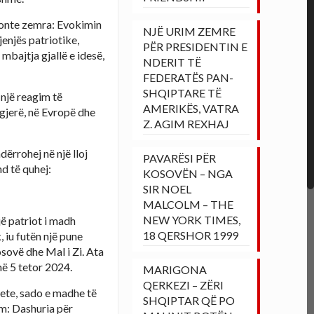
u donte zemra: Evokimin
NJË URIM ZEMRE
jenjës patriotike,
PËR PRESIDENTIN E
mbajtja gjallë e idesë,
NDERIT TË
FEDERATËS PAN-
SHQIPTARE TË
e një reagim të
AMERIKËS, VATRA
 gjerë, në Evropë dhe
Z. AGIM REXHAJ
ërrohej në një lloj
PAVARËSI PËR
d të quhej:
KOSOVËN – NGA
SIR NOEL
MALCOLM – THE
NEW YORK TIMES,
ë patriot i madh
18 QERSHOR 1999
 iu futën një pune
sovë dhe Mal i Zi. Ata
më 5 tetor 2024.
MARIGONA
QERKEZI – ZËRI
zete, sado e madhe të
SHQIPTAR QË PO
ëm: Dashuria për