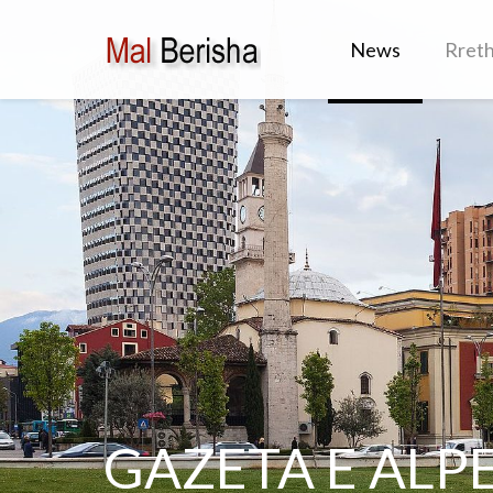
News
Rret
GAZETA E ALPEV