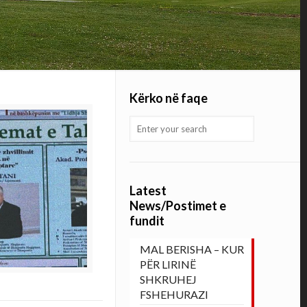
Kërko në faqe
Latest
News/Postimet e
fundit
MAL BERISHA – KUR
PËR LIRINË
SHKRUHEJ
FSHEHURAZI