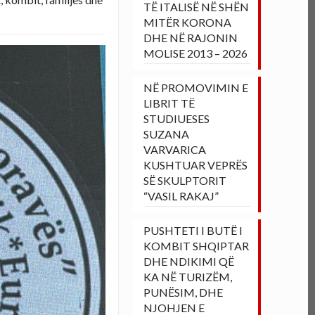
TË ITALISË NË SHËN
MITËR KORONA
DHE NË RAJONIN
MOLISE 2013 – 2026
NË PROMOVIMIN E
LIBRIT TË
STUDIUESES
SUZANA
VARVARICA
KUSHTUAR VEPRËS
SË SKULPTORIT
“VASIL RAKAJ”
PUSHTETI I BUTË I
KOMBIT SHQIPTAR
DHE NDIKIMI QË
KA NË TURIZËM,
PUNËSIM, DHE
NJOHJEN E