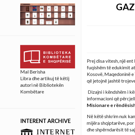
GAZE
Prej disa vitesh, një en
fuqishëm të edukimit atd
Mal Berisha
Kosovë, Maqedoninë e Ve
Libra dhe artikuj të këtij
që jetojnë jashtë troje
autori në Bibliotekën
Kombëtare
Dizajni i këndshëm i kës
informacioni që përcjell
Misionare e rëndësish
Në këtë shkrim nuk kam n
INTERENT ARCHIVE
mijëra shqiptarëve, por 
dhe shpërndarësit të saj