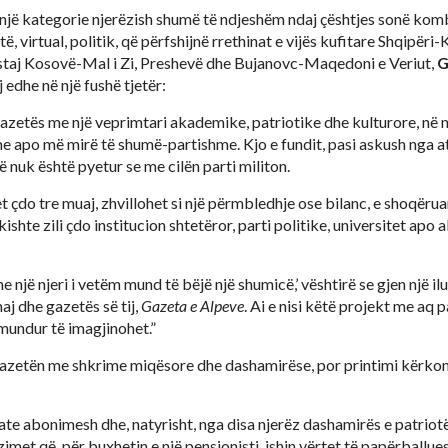
 një kategorie njerëzish shumë të ndjeshëm ndaj çështjes sonë kom
të, virtual, politik, që përfshijnë rrethinat e vijës kufitare Shqipëri
staj Kosovë-Mal i Zi, Preshevë dhe Bujanovc-Maqedoni e Veriut,
G
 edhe në një fushë tjetër:
gazetës me një veprimtari akademike, patriotike dhe kulturore, në 
me apo më mirë të shumë-partishme. Kjo e fundit, pasi askush nga a
ë nuk është pyetur se me cilën parti militon.
et çdo tre muaj, zhvillohet si një përmbledhje ose bilanc, e shoqëru
kishte zili çdo institucion shtetëror, parti politike, universitet apo
he një njeri i vetëm mund të bëjë një shumicë,’ vështirë se gjen një i
haj dhe gazetës së tij,
Gazeta e Alpeve
. Ai e nisi këtë projekt me aq 
mundur të imagjinohet.”
’ gazetën me shkrime miqësore dhe dashamirëse, por printimi kërkon
ate abonimesh dhe, natyrisht, nga disa njerëz dashamirës e patriotë
imet që, për buxhetin e një pensionisti, ishin vërtet të papërballu