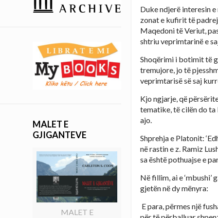
Duke ndjerë interesin e
zonat e kufirit të padrej
Maqedoni të Veriut, pa
shtriu veprimtarinë e saj
Shoqërimi i botimit të 
tremujore, jo të pjessh
veprimtarisë së saj kurr
Kjo ngjarje, që përsërit
tematike, të cilën do ta 
ajo.
MALET E
GJIGANTEVE
Shprehja e Platonit: ‘Ed
në rastin e z. Ramiz Lus
sa është pothuajse e pa
Në fillim, ai e ‘mbushi
gjetën në dy mënyra:
E para, përmes një fush
MALET E
për të përballuar shpenz