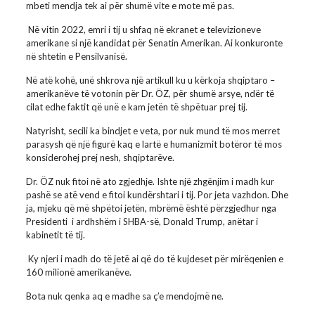
mbeti mendja tek ai për shumë vite e mote më pas.
Në vitin 2022, emri i tij u shfaq në ekranet e televizioneve
amerikane si një kandidat për Senatin Amerikan. Ai konkuronte
në shtetin e Pensilvanisë.
Në atë kohë, unë shkrova një artikull ku u kërkoja shqiptaro –
amerikanëve të votonin për Dr. ÖZ, për shumë arsye, ndër të
cilat edhe faktit që unë e kam jetën të shpëtuar prej tij.
Natyrisht, secili ka bindjet e veta, por nuk mund të mos merret
parasysh që një figurë kaq e lartë e humanizmit botëror të mos
konsiderohej prej nesh, shqiptarëve.
Dr. ÖZ nuk fitoi në ato zgjedhje. Ishte një zhgënjim i madh kur
pashë se atë vend e fitoi kundërshtari i tij. Por jeta vazhdon. Dhe
ja, mjeku që më shpëtoi jetën, mbrëmë është përzgjedhur nga
Presidenti i ardhshëm i SHBA-së, Donald Trump, anëtar i
kabinetit të tij.
Ky njeri i madh do të jetë ai që do të kujdeset për mirëqenien e
160 milionë amerikanëve.
Bota nuk qenka aq e madhe sa ç’e mendojmë ne.