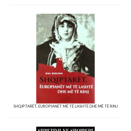
SHQIPTARËT, EUROPIANËT MË TË LASHTË DHE MË TË RINJ