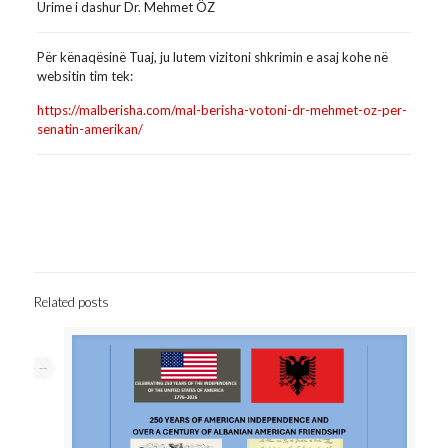
Urime i dashur Dr. Mehmet ÖZ
Për kënaqësinë Tuaj, ju lutem vizitoni shkrimin e asaj kohe në
websitin tim tek:
https://malberisha.com/mal-berisha-votoni-dr-mehmet-oz-per-
senatin-amerikan/
Related posts
--