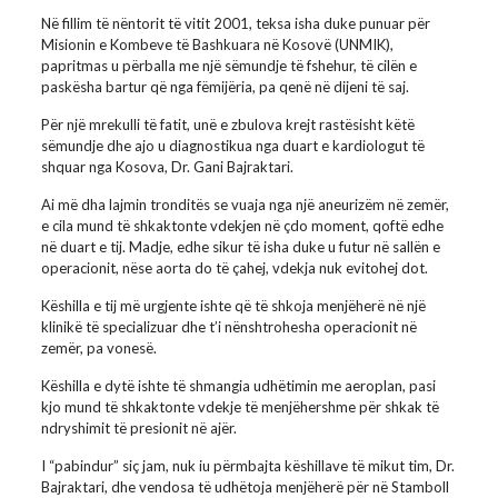
Në fillim të nëntorit të vitit 2001, teksa isha duke punuar për
Misionin e Kombeve të Bashkuara në Kosovë (UNMIK),
papritmas u përballa me një sëmundje të fshehur, të cilën e
paskësha bartur që nga fëmijëria, pa qenë në dijeni të saj.
Për një mrekulli të fatit, unë e zbulova krejt rastësisht këtë
sëmundje dhe ajo u diagnostikua nga duart e kardiologut të
shquar nga Kosova, Dr. Gani Bajraktari.
Ai më dha lajmin tronditës se vuaja nga një aneurizëm në zemër,
e cila mund të shkaktonte vdekjen në çdo moment, qoftë edhe
në duart e tij. Madje, edhe sikur të isha duke u futur në sallën e
operacionit, nëse aorta do të çahej, vdekja nuk evitohej dot.
Këshilla e tij më urgjente ishte që të shkoja menjëherë në një
klinikë të specializuar dhe t’i nënshtrohesha operacionit në
zemër, pa vonesë.
Këshilla e dytë ishte të shmangia udhëtimin me aeroplan, pasi
kjo mund të shkaktonte vdekje të menjëhershme për shkak të
ndryshimit të presionit në ajër.
I “pabindur” siç jam, nuk iu përmbajta këshillave të mikut tim, Dr.
Bajraktari, dhe vendosa të udhëtoja menjëherë për në Stamboll