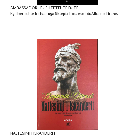
AMBASSADOR I PUSHTETIT TË BUTË
Ky libër është botuar nga Shtëpia Botuese EduAlba në Tiranë.
NALTËSIMI I ISKANDERIT