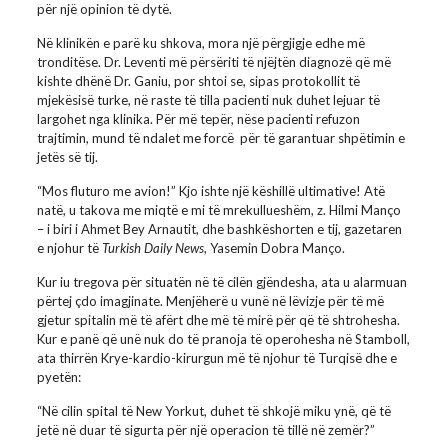
për një opinion të dytë.
Në klinikën e parë ku shkova, mora një përgjigje edhe më
tronditëse. Dr. Leventi më përsëriti të njëjtën diagnozë që më
kishte dhënë Dr. Ganiu, por shtoi se, sipas protokollit të
mjekësisë turke, në raste të tilla pacienti nuk duhet lejuar të
largohet nga klinika. Për më tepër, nëse pacienti refuzon
trajtimin, mund të ndalet me forcë për të garantuar shpëtimin e
jetës së tij.
“Mos fluturo me avion!” Kjo ishte një këshillë ultimative! Atë
natë, u takova me miqtë e mi të mrekullueshëm, z. Hilmi Manço
– i biri i Ahmet Bey Arnautit, dhe bashkëshorten e tij, gazetaren
e njohur të
Turkish Daily News
, Yasemin Dobra Manço.
Kur iu tregova për situatën në të cilën gjëndesha, ata u alarmuan
përtej çdo imagjinate. Menjëherë u vunë në lëvizje për të më
gjetur spitalin më të afërt dhe më të mirë për që të shtrohesha.
Kur e panë që unë nuk do të pranoja të operohesha në Stamboll,
ata thirrën Krye-kardio-kirurgun më të njohur të Turqisë dhe e
pyetën:
“Në cilin spital të New Yorkut, duhet të shkojë miku ynë, që të
jetë në duar të sigurta për një operacion të tillë në zemër?”