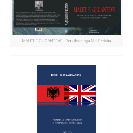
MALET E GJIGANTEVE - Perkthyer nga Mal Berisha