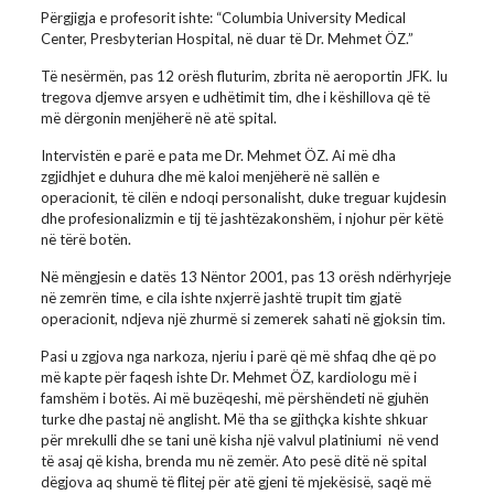
Përgjigja e profesorit ishte: “Columbia University Medical
Center, Presbyterian Hospital, në duar të Dr. Mehmet ÖZ.”
Të nesërmën, pas 12 orësh fluturim, zbrita në aeroportin JFK. Iu
tregova djemve arsyen e udhëtimit tim, dhe i këshillova që të
më dërgonin menjëherë në atë spital.
Intervistën e parë e pata me Dr. Mehmet ÖZ. Ai më dha
zgjidhjet e duhura dhe më kaloi menjëherë në sallën e
operacionit, të cilën e ndoqi personalisht, duke treguar kujdesin
dhe profesionalizmin e tij të jashtëzakonshëm, i njohur për këtë
në tërë botën.
Në mëngjesin e datës 13 Nëntor 2001, pas 13 orësh ndërhyrjeje
në zemrën time, e cila ishte nxjerrë jashtë trupit tim gjatë
operacionit, ndjeva një zhurmë si zemerek sahati në gjoksin tim.
Pasi u zgjova nga narkoza, njeriu i parë që më shfaq dhe që po
më kapte për faqesh ishte Dr. Mehmet ÖZ, kardiologu më i
famshëm i botës. Ai më buzëqeshi, më përshëndeti në gjuhën
turke dhe pastaj në anglisht. Më tha se gjithçka kishte shkuar
për mrekulli dhe se tani unë kisha një valvul platiniumi në vend
të asaj që kisha, brenda mu në zemër. Ato pesë ditë në spital
dëgjova aq shumë të flitej për atë gjeni të mjekësisë, saqë më