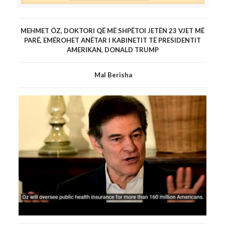
ANËTAR I KABINETIT TË
PRESIDENTIT AMERIKAN,
MEHMET ÖZ, DOKTORI QË MË SHPËTOI JETËN 23 VJET MË
DONALD TRUMP
PARË, EMËROHET ANËTAR I KABINETIT TË PRESIDENTIT
AMERIKAN, DONALD TRUMP
Mal Berisha