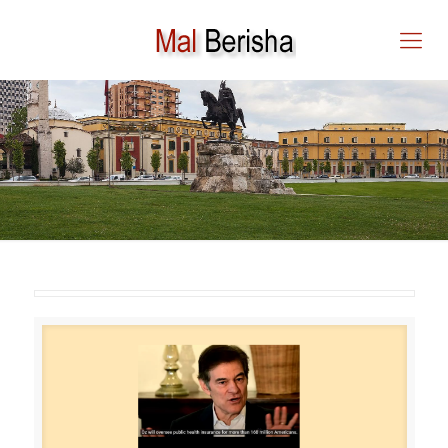
MEHMET ÖZ, DOKTORI QË
MË SHPËTOI JETËN 23
VJET MË PARË, EMËROHET